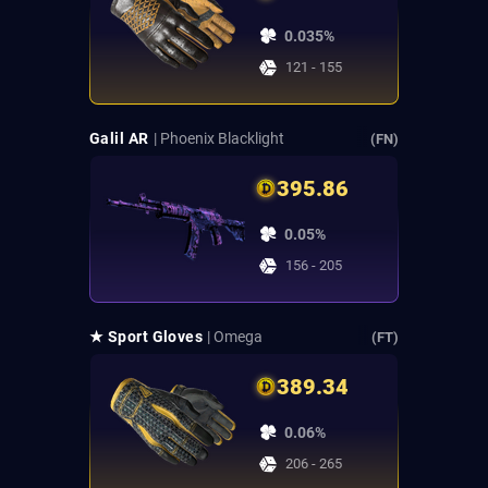
0.035%
121 - 155
Galil AR
| Phoenix Blacklight
(FN)
395.86
0.05%
156 - 205
★ Sport Gloves
| Omega
(FT)
389.34
0.06%
206 - 265