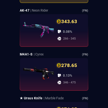
AK-47
| Neon Rider
(FN)
343.63
0.08%
266 - 345
M4A1-S
| Cyrex
(FN)
278.65
0.13%
346 - 475
★ Ursus Knife
| Marble Fade
(FN)