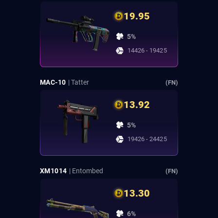
19.95
5%
14426 - 19425
MAC-10
| Tatter
(FN)
13.92
5%
19426 - 24425
XM1014
| Entombed
(FN)
13.30
6%