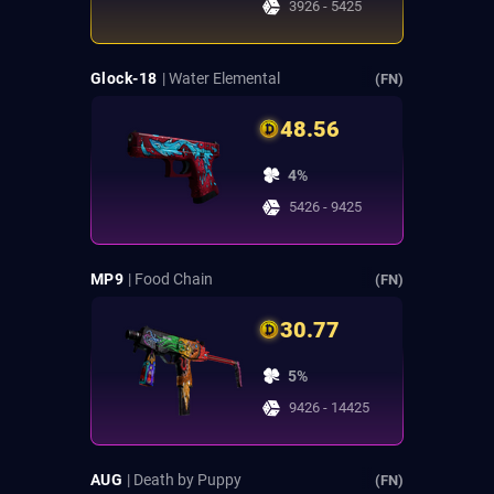
3926 - 5425
Glock-18
| Water Elemental
(FN)
48.56
4%
5426 - 9425
MP9
| Food Chain
(FN)
30.77
5%
9426 - 14425
AUG
| Death by Puppy
(FN)