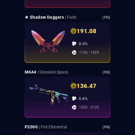
★ Shadow Daggers
| Fade
(FN)
191.08
0.4%
1126 - 1525
M4A4
| Desolate Space
(FN)
136.47
0.6%
1526 - 2125
P2000
| Fire Elemental
(FN)