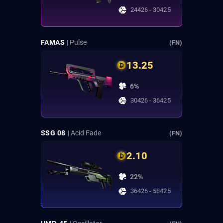
24426 - 30425
FAMAS
| Pulse
(FN)
13.25
6%
30426 - 36425
SSG 08
| Acid Fade
(FN)
2.10
22%
36426 - 58425