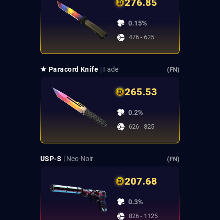
276.85
0.15%
476 - 625
★ Paracord Knife
| Fade
(FN)
265.53
0.2%
626 - 825
USP-S
| Neo-Noir
(FN)
207.68
0.3%
826 - 1125