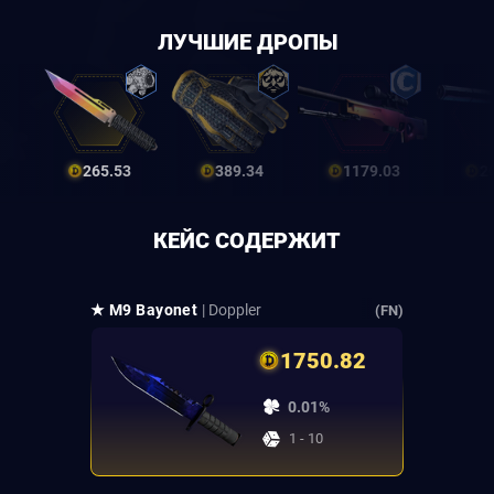
ЛУЧШИЕ ДРОПЫ
265.53
389.34
1179.03
2
КЕЙС СОДЕРЖИТ
★ M9 Bayonet
| Doppler
(FN)
1750.82
0.01%
1 - 10