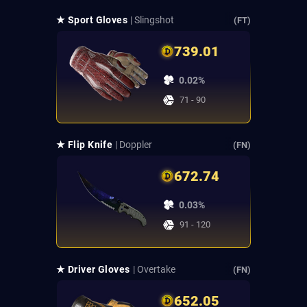
★ Sport Gloves
| Slingshot
(FT)
739.01
0.02%
71 - 90
★ Flip Knife
| Doppler
(FN)
672.74
0.03%
91 - 120
★ Driver Gloves
| Overtake
(FN)
652.05