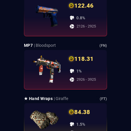
122.46
0.8%
2126 - 2925
MP7
| Bloodsport
(FN)
118.31
1%
2926 - 3925
★ Hand Wraps
| Giraffe
(FT)
84.38
1.5%