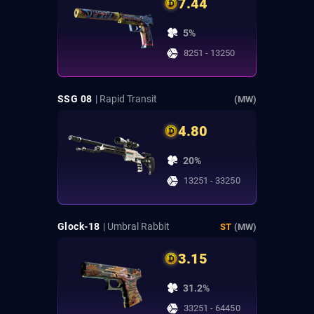
7.44
5%
8251 - 13250
SSG 08
| Rapid Transit
(MW)
4.80
20%
13251 - 33250
Glock-18
| Umbral Rabbit
ST
(MW)
3.15
31.2%
33251 - 64450