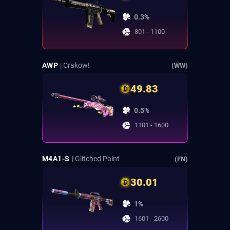
0.3%
801 - 1100
AWP
| Crakow!
(WW)
49.83
0.5%
1101 - 1600
M4A1-S
| Glitched Paint
(FN)
30.01
1%
1601 - 2600