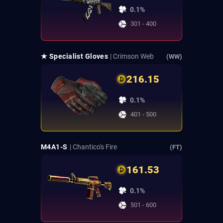
0.1%
301 - 400
★ Specialist Gloves
| Crimson Web
(WW)
216.15
0.1%
401 - 500
M4A1-S
| Chantico's Fire
(FT)
161.53
0.1%
501 - 600