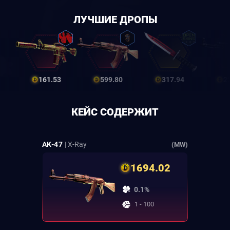
ЛУЧШИЕ ДРОПЫ
161.53
599.80
317.94
2
КЕЙС СОДЕРЖИТ
AK-47
| X-Ray
(MW)
1694.02
0.1%
1 - 100