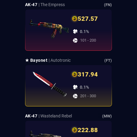
AK-47
| The Empress
(FN)
527.57
0.1%
101 - 200
★ Bayonet
| Autotronic
(FT)
317.94
0.1%
201 - 300
AK-47
| Wasteland Rebel
(MW)
222.88