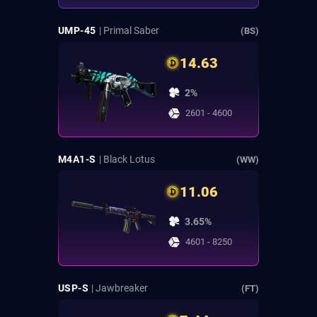
UMP-45
| Primal Saber
(BS)
14.63
2%
2601 - 4600
M4A1-S
| Black Lotus
(WW)
11.06
3.65%
4601 - 8250
USP-S
| Jawbreaker
(FT)