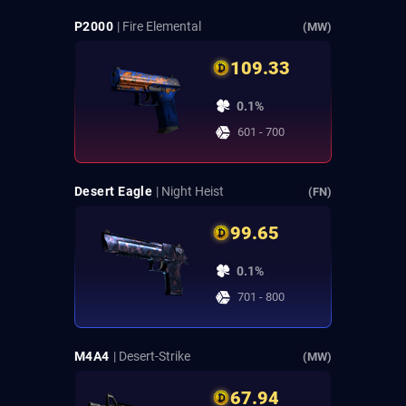
P2000
| Fire Elemental
(MW)
109.33
0.1%
601 - 700
Desert Eagle
| Night Heist
(FN)
99.65
0.1%
701 - 800
M4A4
| Desert-Strike
(MW)
67.94