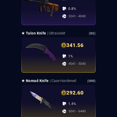
0.8%
3241 - 4040
★ Talon Knife
| Ultraviolet
(BS)
341.56
1%
4041 - 5040
★ Nomad Knife
| Case Hardened
(MW)
292.60
1.4%
5041 - 6440