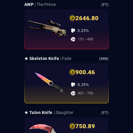
AWP
| The Prince
(FT)
2646.80
0.25%
151 - 400
★ Skeleton Knife
| Fade
(MW)
900.46
0.35%
401 - 750
★ Talon Knife
| Slaughter
(FT)
750.89