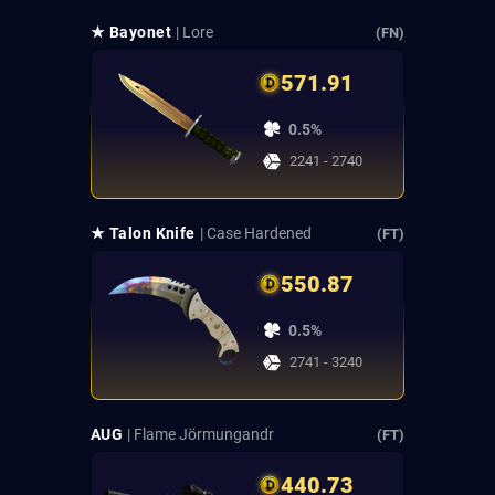
★ Bayonet
| Lore
(FN)
571.91
0.5%
2241 - 2740
★ Talon Knife
| Case Hardened
(FT)
550.87
0.5%
2741 - 3240
AUG
| Flame Jörmungandr
(FT)
440.73