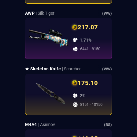
AWP
| Silk Tiger
(WW)
217.07
1.71%
6441 - 8150
★ Skeleton Knife
| Scorched
(WW)
175.10
2%
8151 - 10150
M4A4
| Asiimov
(BS)