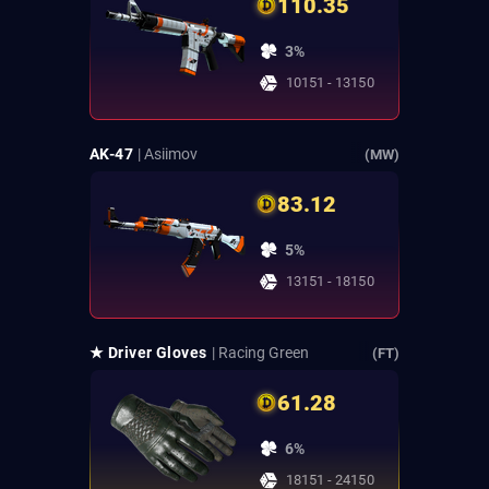
110.35
3%
10151 - 13150
AK-47
| Asiimov
(MW)
83.12
5%
13151 - 18150
★ Driver Gloves
| Racing Green
(FT)
61.28
6%
18151 - 24150