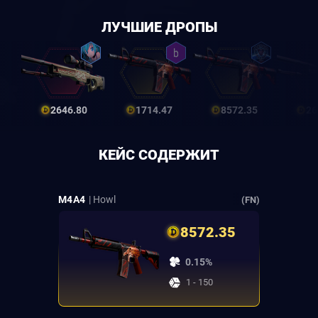
ЛУЧШИЕ ДРОПЫ
2646.80
1714.47
8572.35
26
КЕЙС СОДЕРЖИТ
M4A4
| Howl
(FN)
8572.35
0.15%
1 - 150