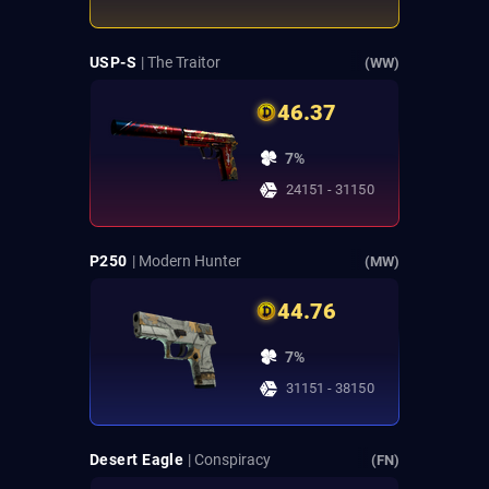
USP-S
| The Traitor
(WW)
46.37
7%
24151 - 31150
P250
| Modern Hunter
(MW)
44.76
7%
31151 - 38150
Desert Eagle
| Conspiracy
(FN)