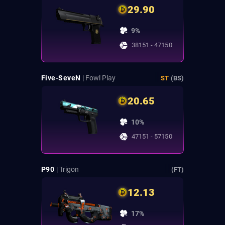
29.90
9%
38151 - 47150
Five-SeveN
| Fowl Play
ST
(BS)
20.65
10%
47151 - 57150
P90
| Trigon
(FT)
12.13
17%