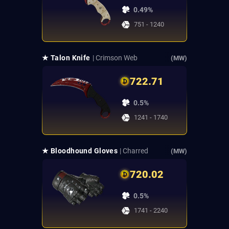
0.49%
751 - 1240
★ Talon Knife
| Crimson Web
(MW)
722.71
0.5%
1241 - 1740
★ Bloodhound Gloves
| Charred
(MW)
720.02
0.5%
1741 - 2240