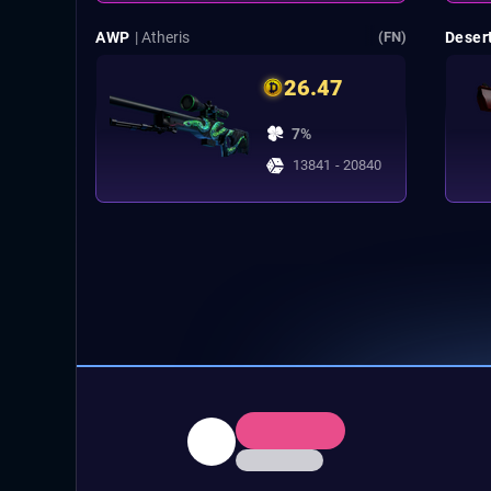
AWP
| Atheris
Deser
(FN)
26.47
7%
13841 - 20840