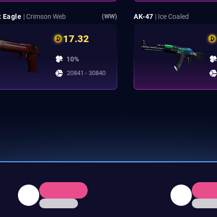
t Eagle
| Crimson Web
AK-47
| Ice Coaled
(WW)
17.32
10%
20841 - 30840