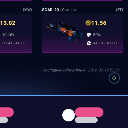
SCAR-20
| Cardiac
(MW)
(FT)
13.02
11.56
10.16%
59%
30841 - 41000
41001 - 100000
Последнее обновление - 2026-03-12 22:56