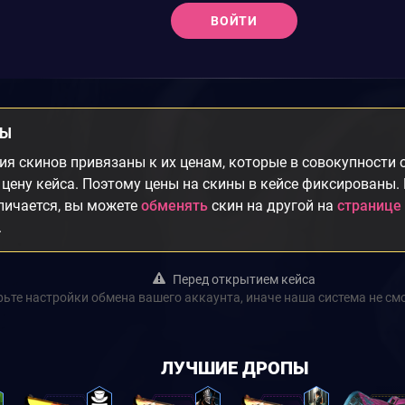
ВОЙТИ
НЫ
я скинов привязаны к их ценам, которые в совокупности
цену кейса. Поэтому цены на скины в кейсе фиксированы.
личается, вы можете
обменять
скин на другой на
странице
.
Перед открытием кейса
ьте настройки обмена вашего аккаунта, иначе наша система не см
ЛУЧШИЕ ДРОПЫ