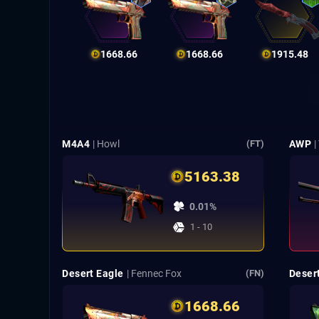
1668.66
1668.66
1915.48
M4A4
| Howl
AWP
|
(FT)
5163.38
0.01%
1 - 10
Desert Eagle
| Fennec Fox
Deser
(FN)
1668.66