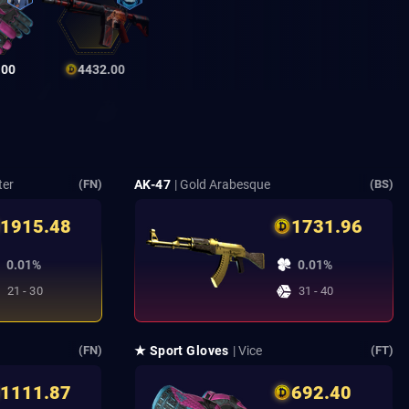
.00
4432.00
ter
AK-47
| Gold Arabesque
(FN)
(BS)
1915.48
1731.96
0.01%
0.01%
21 - 30
31 - 40
★ Sport Gloves
| Vice
(FN)
(FT)
1111.87
692.40