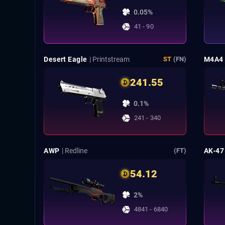
0.05%
41 - 90
Desert Eagle
| Printstream
M4A4
ST
(FN)
241.55
0.1%
241 - 340
AWP
| Redline
AK-47
(FT)
54.12
2%
4841 - 6840