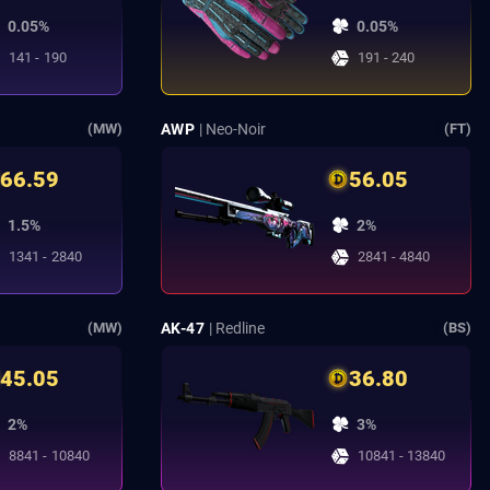
0.05%
0.05%
141 - 190
191 - 240
AWP
| Neo-Noir
(MW)
(FT)
66.59
56.05
1.5%
2%
1341 - 2840
2841 - 4840
AK-47
| Redline
(MW)
(BS)
45.05
36.80
2%
3%
8841 - 10840
10841 - 13840