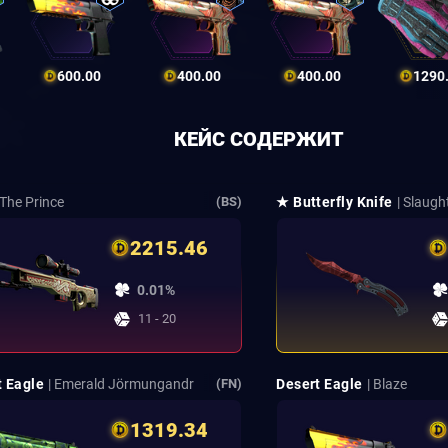
600.00
400.00
400.00
1290
КЕЙС СОДЕРЖИТ
 The Prince
★ Butterfly Knife
| Slaugh
(BS)
2215.46
0.01%
11 - 20
t Eagle
| Emerald Jörmungandr
Desert Eagle
| Blaze
(FN)
1319.34