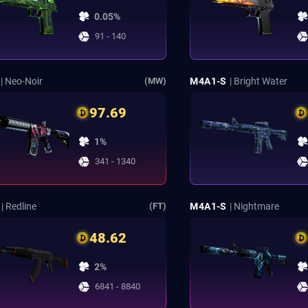
0.05%
91 - 140
| Neo-Noir
M4A1-S
| Bright Water
(MW)
97.69
1%
341 - 1340
| Redline
M4A1-S
| Nightmare
(FT)
48.62
2%
6841 - 8840