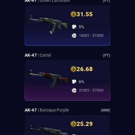
AK-47
| Green Laminate
(FT)
31.55
5%
16001 - 21000
AK-47
| Cartel
(FT)
26.68
6%
21001 - 27000
AK-47
| Baroque Purple
(MW)
25.29