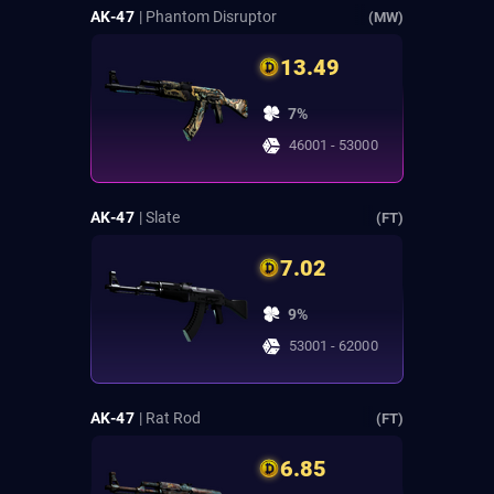
AK-47
| Phantom Disruptor
(MW)
13.49
7%
46001 - 53000
AK-47
| Slate
(FT)
7.02
9%
53001 - 62000
AK-47
| Rat Rod
(FT)
6.85