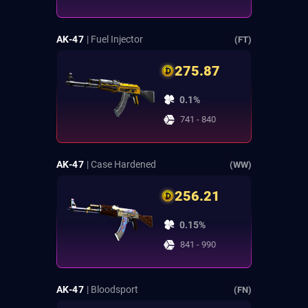
AK-47
| Fuel Injector
(FT)
275.87
0.1%
741 - 840
AK-47
| Case Hardened
(WW)
256.21
0.15%
841 - 990
AK-47
| Bloodsport
(FN)