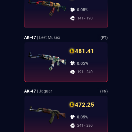
0.05%
141 - 190
AK-47
| Leet Museo
(FT)
481.41
0.05%
191 - 240
AK-47
| Jaguar
(FN)
472.25
0.05%
241 - 290