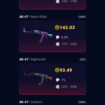
1491 - 1790
AK-47
| Neon Rider
(MW)
142.03
0.5%
1791 - 2290
AK-47
| Nightwish
(BS)
93.49
1%
2291 - 3290
AK-47
| Asiimov
(MW)