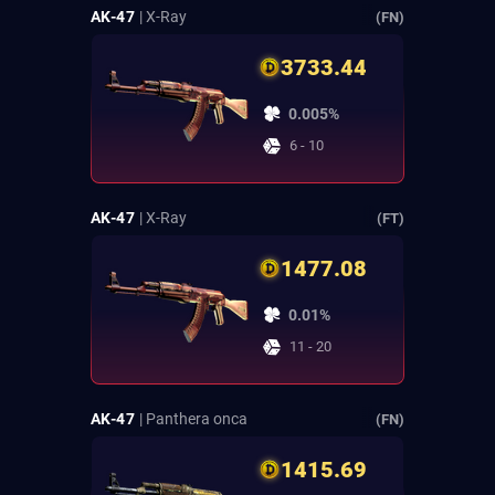
AK-47
| X-Ray
(FN)
3733.44
0.005%
6 - 10
AK-47
| X-Ray
(FT)
1477.08
0.01%
11 - 20
AK-47
| Panthera onca
(FN)
1415.69