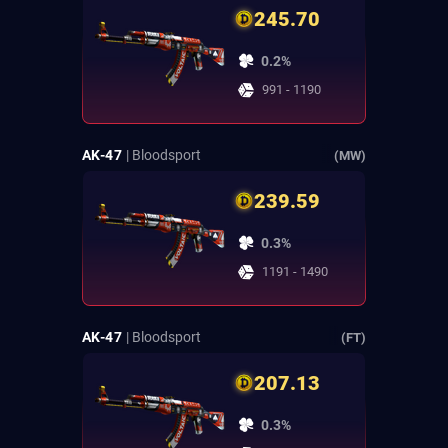
245.70
0.2%
991 - 1190
AK-47
| Bloodsport
(MW)
239.59
0.3%
1191 - 1490
AK-47
| Bloodsport
(FT)
207.13
0.3%