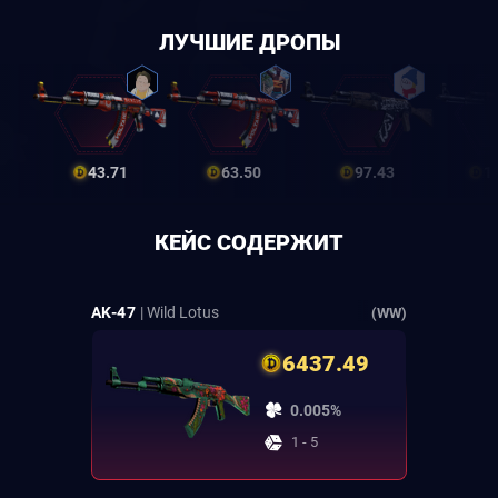
ЛУЧШИЕ ДРОПЫ
43.71
63.50
97.43
1
КЕЙС СОДЕРЖИТ
AK-47
| Wild Lotus
(WW)
6437.49
0.005%
1 - 5