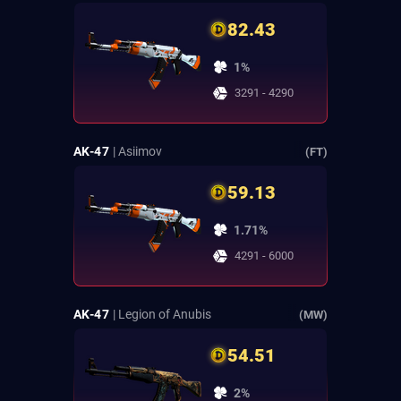
82.43
1%
3291 - 4290
AK-47
| Asiimov
(FT)
59.13
1.71%
4291 - 6000
AK-47
| Legion of Anubis
(MW)
54.51
2%