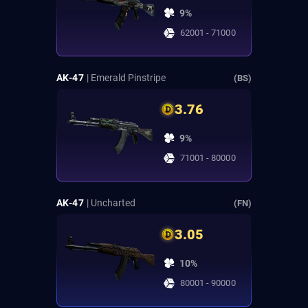
9%
62001 - 71000
AK-47
| Emerald Pinstripe
(BS)
3.76
9%
71001 - 80000
AK-47
| Uncharted
(FN)
3.05
10%
80001 - 90000