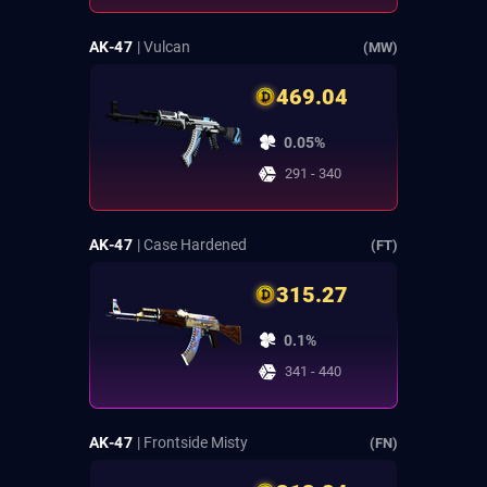
AK-47
| Vulcan
(MW)
469.04
0.05%
291 - 340
AK-47
| Case Hardened
(FT)
315.27
0.1%
341 - 440
AK-47
| Frontside Misty
(FN)