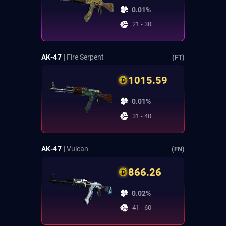
0.01%
21 - 30
AK-47
| Fire Serpent
(FT)
1015.59
0.01%
31 - 40
AK-47
| Vulcan
(FN)
866.26
0.02%
41 - 60