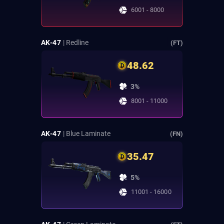
6001 - 8000
AK-47
| Redline
(FT)
48.62
3%
8001 - 11000
AK-47
| Blue Laminate
(FN)
35.47
5%
11001 - 16000