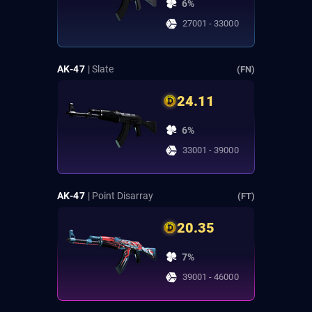
6%
27001 - 33000
AK-47
| Slate
(FN)
24.11
6%
33001 - 39000
AK-47
| Point Disarray
(FT)
20.35
7%
39001 - 46000