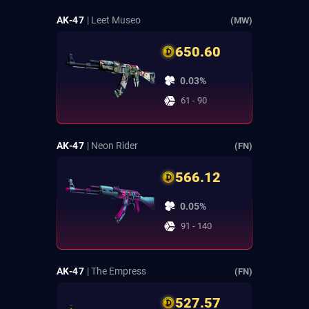
AK-47
| Leet Museo
(MW)
650.60
0.03%
61 - 90
AK-47
| Neon Rider
(FN)
566.12
0.05%
91 - 140
AK-47
| The Empress
(FN)
527.57