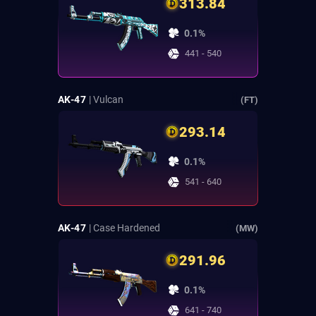
313.84
0.1%
441 - 540
AK-47
| Vulcan
(FT)
293.14
0.1%
541 - 640
AK-47
| Case Hardened
(MW)
291.96
0.1%
641 - 740