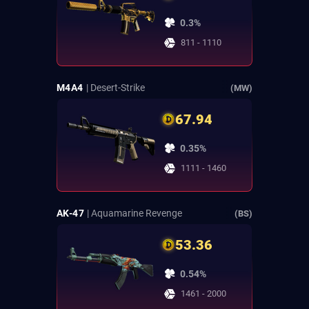
0.3%
811 - 1110
M4A4
| Desert-Strike
(MW)
67.94
0.35%
1111 - 1460
AK-47
| Aquamarine Revenge
(BS)
53.36
0.54%
1461 - 2000