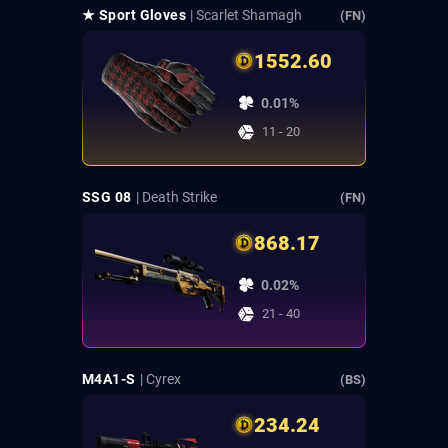
★ Sport Gloves
| Scarlet Shamagh
(FN)
1552.60
0.01%
11 - 20
SSG 08
| Death Strike
(FN)
868.17
0.02%
21 - 40
M4A1-S
| Cyrex
(BS)
234.24