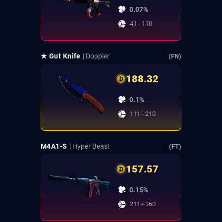
0.07%
41 - 110
★ Gut Knife
| Doppler
(FN)
188.32
0.1%
111 - 210
M4A1-S
| Hyper Beast
(FT)
157.57
0.15%
211 - 360