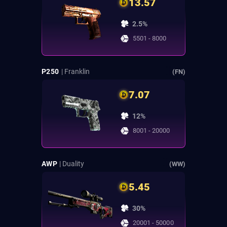
13.57
2.5%
5501 - 8000
P250
| Franklin
(FN)
7.07
12%
8001 - 20000
AWP
| Duality
(WW)
5.45
30%
20001 - 50000