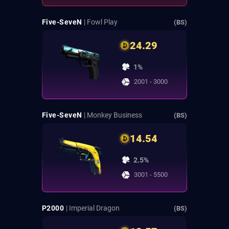
Five-SeveN
| Fowl Play
(BS)
24.29
1%
2001 - 3000
Five-SeveN
| Monkey Business
(BS)
14.54
2.5%
3001 - 5500
P2000
| Imperial Dragon
(BS)