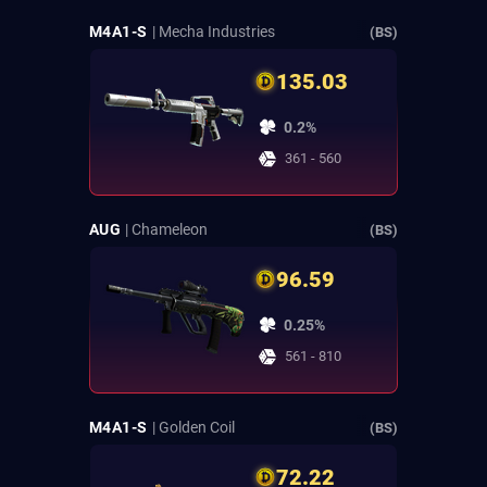
M4A1-S
| Mecha Industries
(BS)
135.03
0.2%
361 - 560
AUG
| Chameleon
(BS)
96.59
0.25%
561 - 810
M4A1-S
| Golden Coil
(BS)
72.22