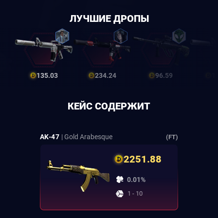
ЛУЧШИЕ ДРОПЫ
135.03
234.24
96.59
1
КЕЙС СОДЕРЖИТ
AK-47
| Gold Arabesque
(FT)
2251.88
0.01%
1 - 10