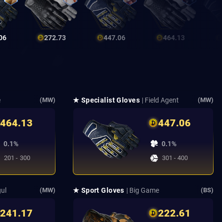
06
272.73
447.06
464.13
e
★ Specialist Gloves
| Field Agent
(MW)
(MW)
464.13
447.06
0.1%
0.1%
201 - 300
301 - 400
ul
★ Sport Gloves
| Big Game
(MW)
(BS)
241.17
222.61