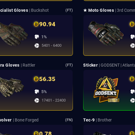
cialist Gloves
| Buckshot
★ Moto Gloves
| 3rd Co
(FT)
90.94
1%
5401 - 6400
ra Gloves
| Rattler
Sticker
| GODSENT | Atlant
(FT)
56.35
5%
17401 - 22400
volver
| Bone Forged
Tec-9
| Brother
(FN)
0.78