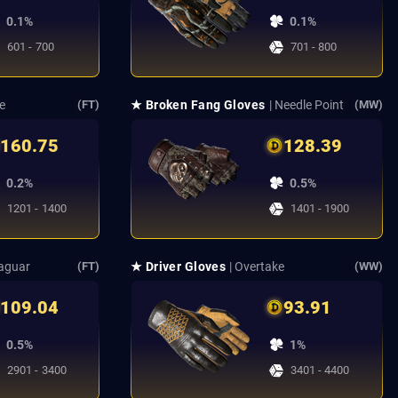
0.1%
0.1%
601 - 700
701 - 800
ne
★ Broken Fang Gloves
| Needle Point
(FT)
(MW)
160.75
128.39
0.2%
0.5%
1201 - 1400
1401 - 1900
Jaguar
★ Driver Gloves
| Overtake
(FT)
(WW)
109.04
93.91
0.5%
1%
2901 - 3400
3401 - 4400