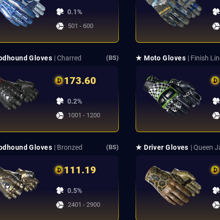
0.1%
501 - 600
odhound Gloves
| Charred
★ Moto Gloves
| Finish Li
(BS)
173.60
0.2%
1001 - 1200
odhound Gloves
| Bronzed
★ Driver Gloves
| Queen 
(BS)
111.19
0.5%
2401 - 2900