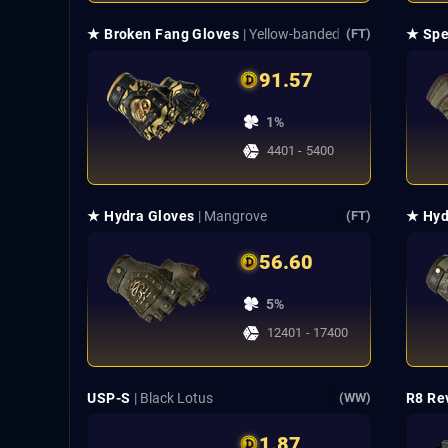
★ Broken Fang Gloves
| Yellow-banded
★ Spe
(FT)
91.57
1%
4401 - 5400
★ Hydra Gloves
| Mangrove
★ Hyd
(FT)
56.60
5%
12401 - 17400
USP-S
| Black Lotus
R8 Re
(WW)
1.87