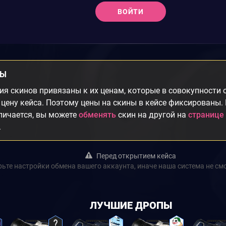
ВОЙТИ
НЫ
я скинов привязаны к их ценам, которые в совокупности
цену кейса. Поэтому цены на скины в кейсе фиксированы.
личается, вы можете
обменять
скин на другой на
странице
.
Перед открытием кейса
ьте настройки обмена вашего аккаунта, иначе наша система не см
ЛУЧШИЕ ДРОПЫ