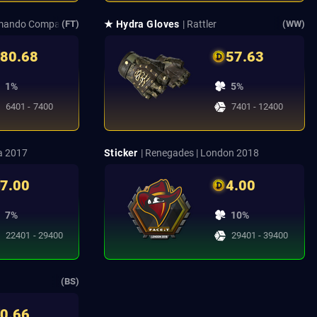
mmando Company
★ Hydra Gloves
| Rattler
(FT)
(WW)
80.68
57.63
1%
5%
6401 - 7400
7401 - 12400
a 2017
Sticker
| Renegades | London 2018
7.00
4.00
7%
10%
22401 - 29400
29401 - 39400
(BS)
0.66