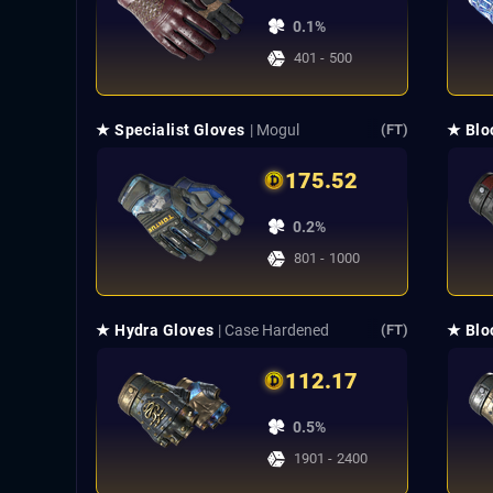
0.1%
401 - 500
★ Specialist Gloves
| Mogul
★ Blo
(FT)
175.52
0.2%
801 - 1000
★ Hydra Gloves
| Case Hardened
★ Blo
(FT)
112.17
0.5%
1901 - 2400