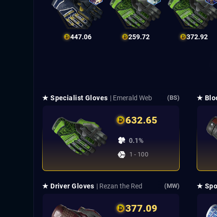
447.06
259.72
372.92
★ Specialist Gloves
| Emerald Web
★ Blo
(BS)
632.65
0.1%
1 - 100
★ Driver Gloves
| Rezan the Red
★ Spo
(MW)
377.09