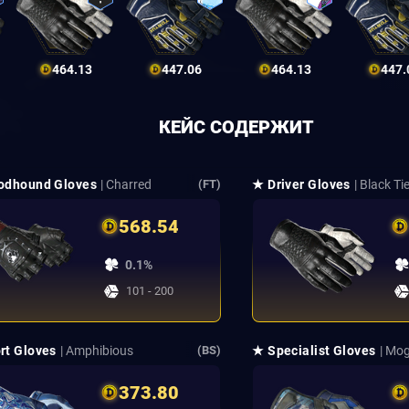
464.13
447.06
464.13
447.
КЕЙС СОДЕРЖИТ
odhound Gloves
| Charred
★ Driver Gloves
| Black Ti
(FT)
568.54
0.1%
101 - 200
rt Gloves
| Amphibious
★ Specialist Gloves
| Mog
(BS)
373.80