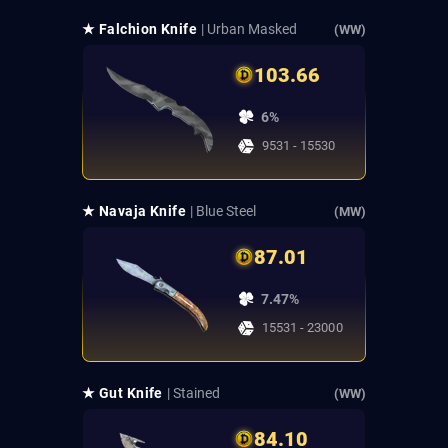
★ Falchion Knife
| Urban Masked
(WW)
103.66
6%
9531 - 15530
★ Navaja Knife
| Blue Steel
(MW)
87.01
7.47%
15531 - 23000
★ Gut Knife
| Stained
(WW)
84.10