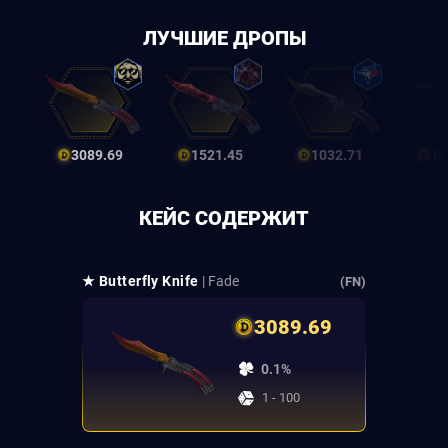
ЛУЧШИЕ ДРОПЫ
3089.69
1521.45
1032.71
10
КЕЙС СОДЕРЖИТ
★ Butterfly Knife
| Fade
(FN)
3089.69
0.1%
1 - 100