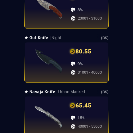
8%
23001 - 31000
★ Gut Knife
| Night
(BS)
80.55
9%
31001 - 40000
★ Navaja Knife
| Urban Masked
(BS)
65.45
15%
40001 - 55000