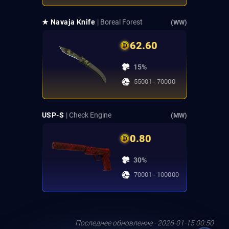
★ Navaja Knife
| Boreal Forest
(WW)
62.60
15%
55001 - 70000
USP-S
| Check Engine
(MW)
0.80
30%
70001 - 100000
Последнее обновление - 2026-01-15 00:50