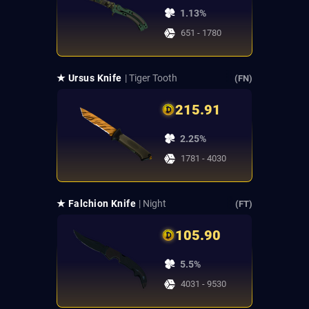
1.13%
651 - 1780
★ Ursus Knife
| Tiger Tooth
(FN)
215.91
2.25%
1781 - 4030
★ Falchion Knife
| Night
(FT)
105.90
5.5%
4031 - 9530