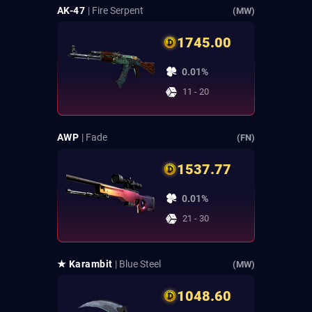
AK-47
| Fire Serpent
(MW)
1745.00
0.01%
11 - 20
AWP
| Fade
(FN)
1537.77
0.01%
21 - 30
★ Karambit
| Blue Steel
(MW)
1048.60