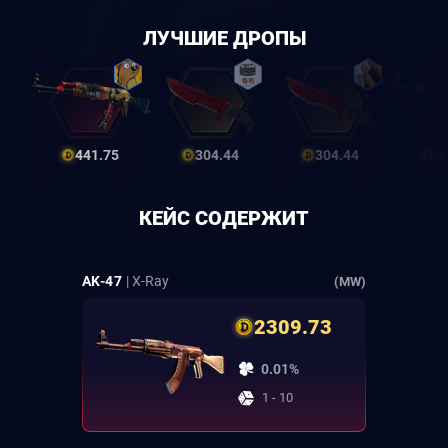
ЛУЧШИЕ ДРОПЫ
441.75
304.44
304.44
4
КЕЙС СОДЕРЖИТ
AK-47
| X-Ray
(MW)
2309.73
0.01%
1 - 10