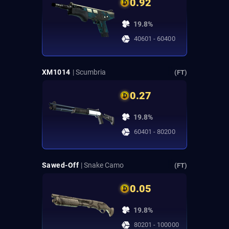
0.92
19.8%
40601 - 60400
XM1014
| Scumbria
(FT)
0.27
19.8%
60401 - 80200
Sawed-Off
| Snake Camo
(FT)
0.05
19.8%
80201 - 100000