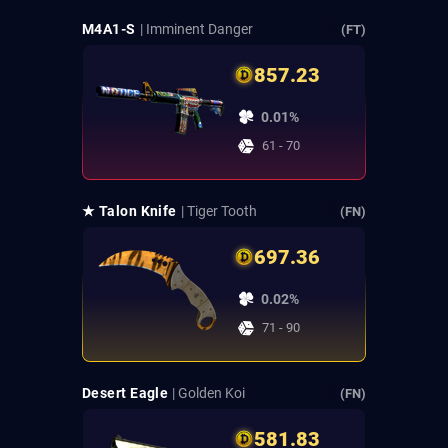
M4A1-S
| Imminent Danger
(FT)
857.23
0.01%
61 - 70
★ Talon Knife
| Tiger Tooth
(FN)
697.36
0.02%
71 - 90
Desert Eagle
| Golden Koi
(FN)
581.83