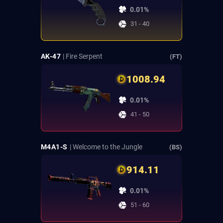
0.01%
31 - 40
AK-47
| Fire Serpent
(FT)
1008.94
0.01%
41 - 50
M4A1-S
| Welcome to the Jungle
(BS)
914.11
0.01%
51 - 60