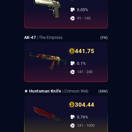
0.05%
91 - 140
AK-47
| The Empress
(FN)
441.75
0.1%
141 - 240
★ Huntsman Knife
| Crimson Web
(MW)
304.44
0.76%
241 - 1000