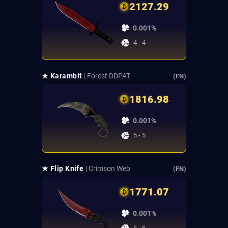
2127.29
0.001%
4 - 4
★ Karambit
| Forest DDPAT
(FN)
1816.98
0.001%
5 - 5
★ Flip Knife
| Crimson Web
(FN)
1771.07
0.001%
6 - 6