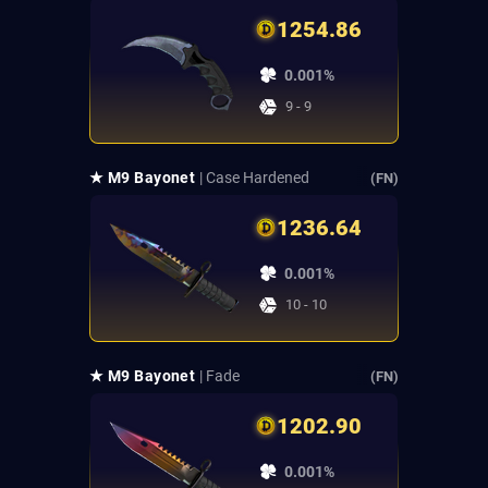
1254.86
0.001%
9 - 9
★ M9 Bayonet
| Case Hardened
(FN)
1236.64
0.001%
10 - 10
★ M9 Bayonet
| Fade
(FN)
1202.90
0.001%