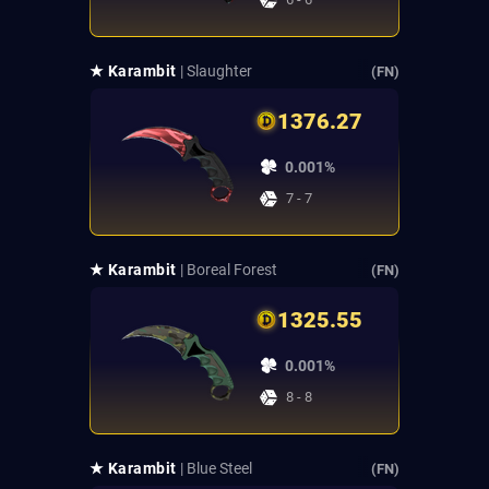
★ Karambit
| Slaughter
(FN)
1376.27
0.001%
7 - 7
★ Karambit
| Boreal Forest
(FN)
1325.55
0.001%
8 - 8
★ Karambit
| Blue Steel
(FN)