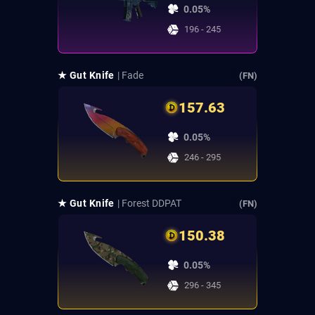
0.05%
196 - 245
★ Gut Knife
| Fade
(FN)
157.63
0.05%
246 - 295
★ Gut Knife
| Forest DDPAT
(FN)
150.38
0.05%
296 - 345