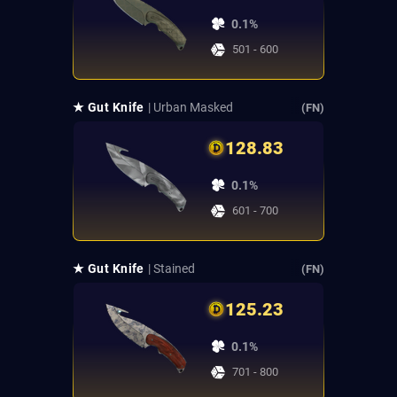
0.1%
501 - 600
★ Gut Knife
| Urban Masked
(FN)
128.83
0.1%
601 - 700
★ Gut Knife
| Stained
(FN)
125.23
0.1%
701 - 800