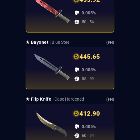
0.005%
50 - 54
★ Bayonet
| Blue Steel
(FN)
445.65
0.005%
55 - 59
★ Flip Knife
| Case Hardened
(FN)
412.90
0.005%
60 - 64