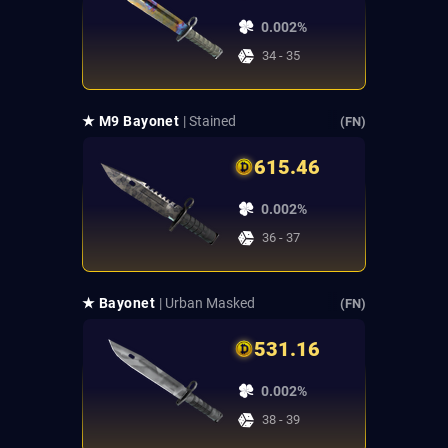
0.002%
34 - 35
★ M9 Bayonet
| Stained
(FN)
615.46
0.002%
36 - 37
★ Bayonet
| Urban Masked
(FN)
531.16
0.002%
38 - 39