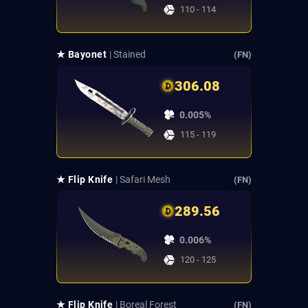
110 - 114
★ Bayonet
| Stained
(FN)
306.08
0.005%
115 - 119
★ Flip Knife
| Safari Mesh
(FN)
289.56
0.006%
120 - 125
★ Flip Knife
| Boreal Forest
(FN)