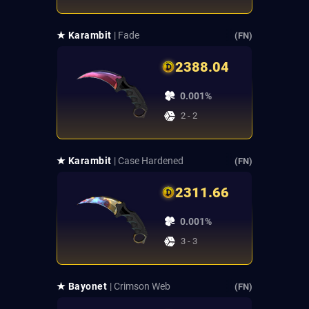
★ Karambit
| Fade
(FN)
2388.04
0.001%
2 - 2
★ Karambit
| Case Hardened
(FN)
2311.66
0.001%
3 - 3
★ Bayonet
| Crimson Web
(FN)