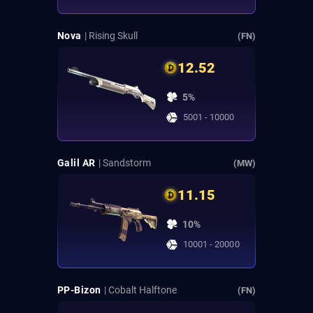
Nova
| Rising Skull
(FN)
12.52
5%
5001 - 10000
Galil AR
| Sandstorm
(MW)
11.15
10%
10001 - 20000
PP-Bizon
| Cobalt Halftone
(FN)