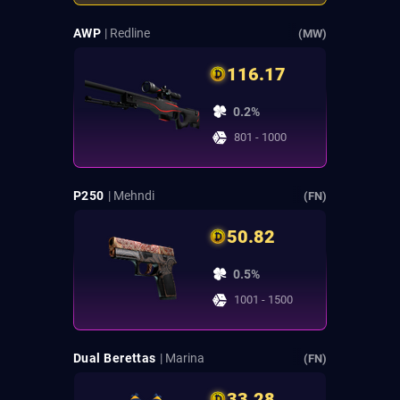
AWP
| Redline
(MW)
116.17
0.2%
801 - 1000
P250
| Mehndi
(FN)
50.82
0.5%
1001 - 1500
Dual Berettas
| Marina
(FN)
33.28