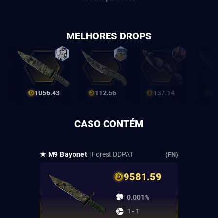
MELHORES DROPS
1056.43
112.56
137.14
2
CASO CONTÉM
★ M9 Bayonet
| Forest DDPAT
(FN)
9581.59
0.001%
1 - 1