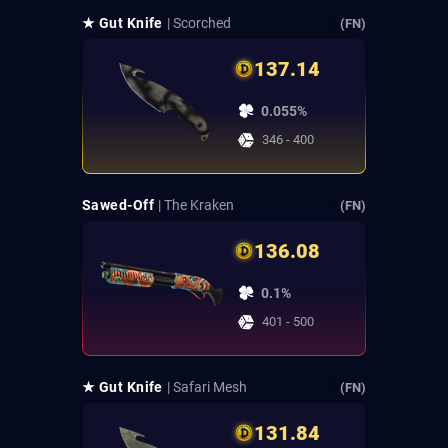
★ Gut Knife
| Scorched
(FN)
137.14
0.055%
346 - 400
Sawed-Off
| The Kraken
(FN)
136.08
0.1%
401 - 500
★ Gut Knife
| Safari Mesh
(FN)
131.84