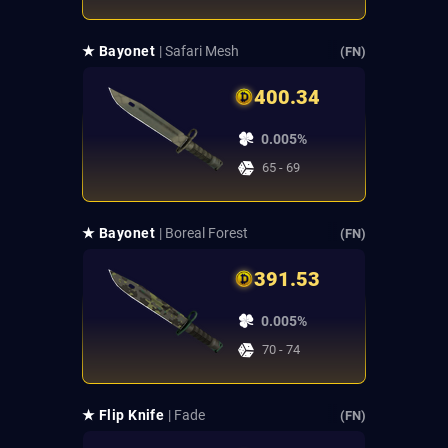
★ Bayonet
| Safari Mesh
(FN)
400.34
0.005%
65 - 69
★ Bayonet
| Boreal Forest
(FN)
391.53
0.005%
70 - 74
★ Flip Knife
| Fade
(FN)