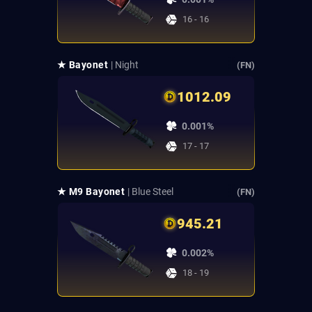
16 - 16
★ Bayonet
| Night
(FN)
1012.09
0.001%
17 - 17
★ M9 Bayonet
| Blue Steel
(FN)
945.21
0.002%
18 - 19