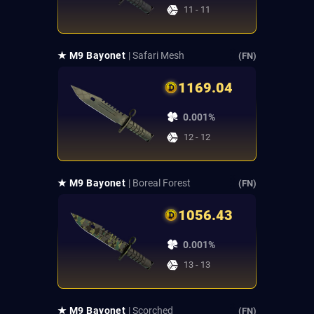
11 - 11
★ M9 Bayonet
| Safari Mesh
(FN)
1169.04
0.001%
12 - 12
★ M9 Bayonet
| Boreal Forest
(FN)
1056.43
0.001%
13 - 13
★ M9 Bayonet
| Scorched
(FN)