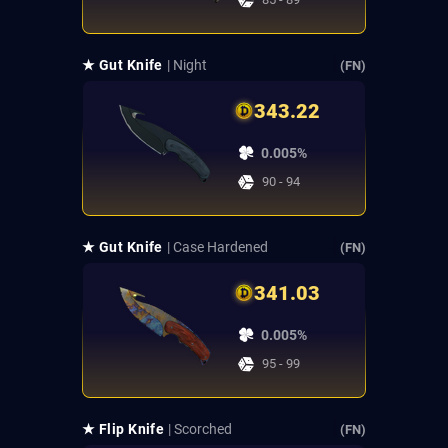
★ Gut Knife
| Night
(FN)
343.22
0.005%
90 - 94
★ Gut Knife
| Case Hardened
(FN)
341.03
0.005%
95 - 99
★ Flip Knife
| Scorched
(FN)