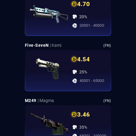
4.70
20%
20001 - 40000
Five-SeveN
| Kami
(FN)
4.54
25%
40001 - 65000
M249
| Magma
(FN)
3.46
35%
65001 - 100000