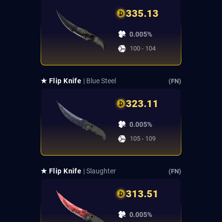
335.13
0.005%
100 - 104
★ Flip Knife
| Blue Steel
(FN)
323.11
0.005%
105 - 109
★ Flip Knife
| Slaughter
(FN)
313.51
0.005%