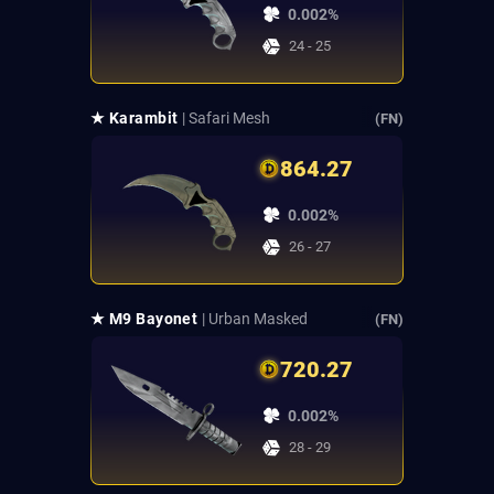
0.002%
24 - 25
★ Karambit
| Safari Mesh
(FN)
864.27
0.002%
26 - 27
★ M9 Bayonet
| Urban Masked
(FN)
720.27
0.002%
28 - 29