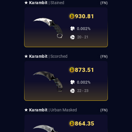
★ Karambit
| Stained
(FN)
930.81
0.002%
20 - 21
★ Karambit
| Scorched
(FN)
873.51
0.002%
22 - 23
★ Karambit
| Urban Masked
(FN)
864.35