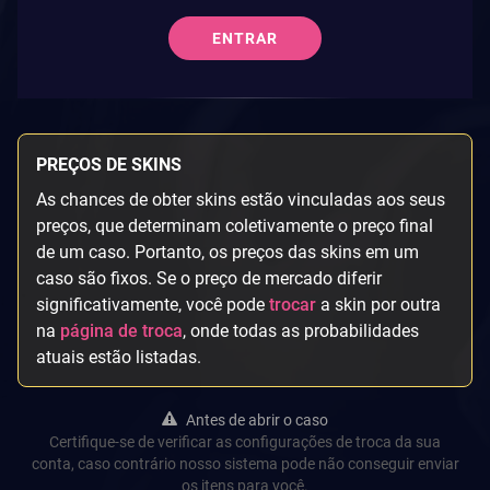
ENTRAR
PREÇOS DE SKINS
As chances de obter skins estão vinculadas aos seus
preços, que determinam coletivamente o preço final
de um caso. Portanto, os preços das skins em um
caso são fixos. Se o preço de mercado diferir
significativamente, você pode
trocar
a skin por outra
na
página de troca
, onde todas as probabilidades
atuais estão listadas.
Antes de abrir o caso
Certifique-se de verificar as configurações de troca da sua
conta, caso contrário nosso sistema pode não conseguir enviar
os itens para você.