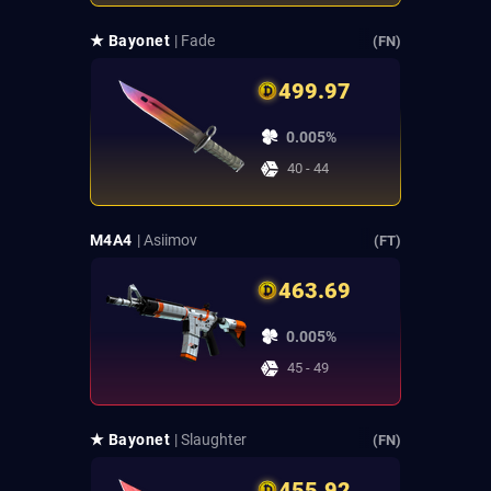
★ Bayonet
| Fade
(FN)
499.97
0.005%
40 - 44
M4A4
| Asiimov
(FT)
463.69
0.005%
45 - 49
★ Bayonet
| Slaughter
(FN)
455.92