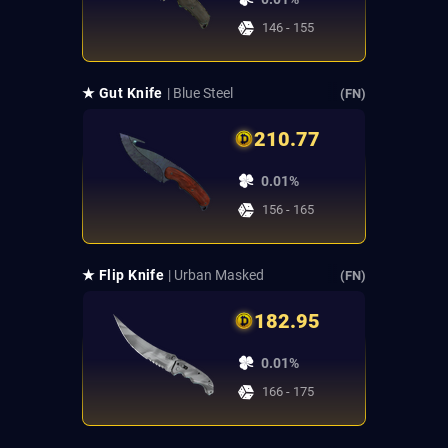
146 - 155
★ Gut Knife
| Blue Steel
(FN)
210.77
0.01%
156 - 165
★ Flip Knife
| Urban Masked
(FN)
182.95
0.01%
166 - 175