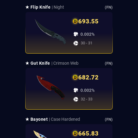
★ Flip Knife
| Night
(FN)
693.55
0.002%
30 - 31
★ Gut Knife
| Crimson Web
(FN)
682.72
0.002%
32 - 33
★ Bayonet
| Case Hardened
(FN)
665.83