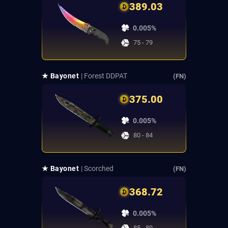
389.03
0.005%
75 - 79
★ Bayonet
| Forest DDPAT
(FN)
375.00
0.005%
80 - 84
★ Bayonet
| Scorched
(FN)
368.72
0.005%
85 - 89