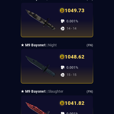
1049.73
0.001%
14 - 14
★ M9 Bayonet
| Night
(FN)
1048.62
0.001%
15 - 15
★ M9 Bayonet
| Slaughter
(FN)
1041.82
0.001%