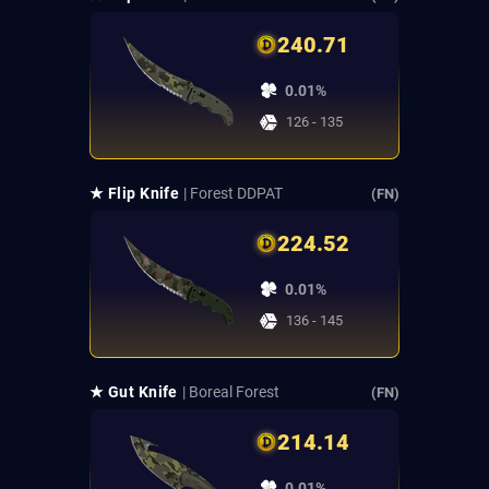
240.71
0.01%
126 - 135
★ Flip Knife
| Forest DDPAT
(FN)
224.52
0.01%
136 - 145
★ Gut Knife
| Boreal Forest
(FN)
214.14
0.01%