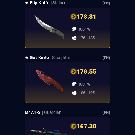
★ Flip Knife
| Stained
(FN)
178.81
0.01%
176 - 185
★ Gut Knife
| Slaughter
(FN)
178.55
0.01%
186 - 195
M4A1-S
| Guardian
(FN)
167.30