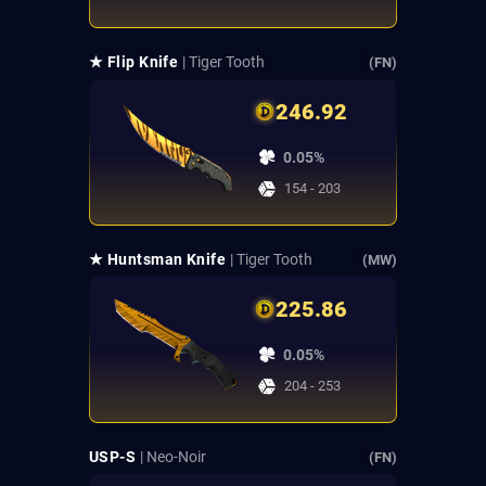
★ Flip Knife
| Tiger Tooth
(FN)
246.92
0.05%
154 - 203
★ Huntsman Knife
| Tiger Tooth
(MW)
225.86
0.05%
204 - 253
USP-S
| Neo-Noir
(FN)