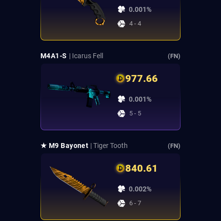
0.001%
4 - 4
M4A1-S
| Icarus Fell
(FN)
977.66
0.001%
5 - 5
★ M9 Bayonet
| Tiger Tooth
(FN)
840.61
0.002%
6 - 7