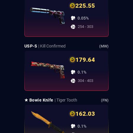
225.55
0.05%
254 - 303
USP-S
| Kill Confirmed
(MW)
179.64
0.1%
304 - 403
★ Bowie Knife
| Tiger Tooth
(FN)
162.03
0.1%