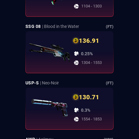
1104 - 1303
SSG 08
| Blood in the Water
(FT)
136.91
0.25%
1304 - 1553
USP-S
| Neo-Noir
(FT)
130.71
0.3%
1554 - 1853