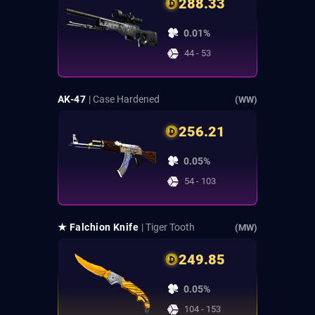
288.33
0.01%
44 - 53
AK-47
| Case Hardened
(WW)
256.21
0.05%
54 - 103
★ Falchion Knife
| Tiger Tooth
(MW)
249.85
0.05%
104 - 153