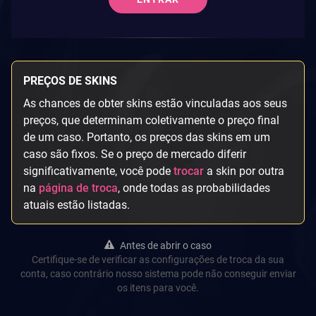
PREÇOS DE SKINS
As chances de obter skins estão vinculadas aos seus
preços, que determinam coletivamente o preço final
de um caso. Portanto, os preços das skins em um
caso são fixos. Se o preço de mercado diferir
significativamente, você pode
trocar
a skin por outra
na
página de troca
, onde todas as probabilidades
atuais estão listadas.
Antes de abrir o caso
Certifique-se de verificar as configurações de troca da sua
conta, caso contrário nosso sistema pode não conseguir enviar
os itens para você.