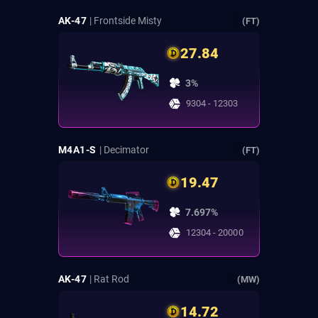
AK-47
| Frontside Misty
(FT)
27.84
3%
9304 - 12303
M4A1-S
| Decimator
(FT)
19.47
7.697%
12304 - 20000
AK-47
| Rat Rod
(MW)
14.72