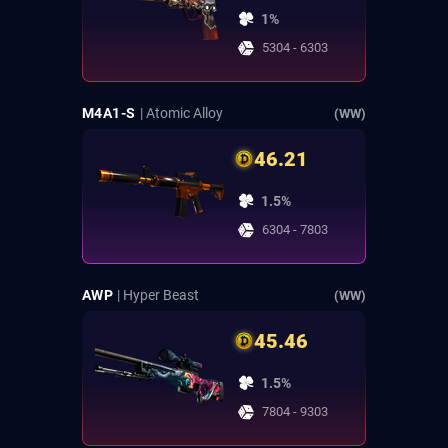
1%
5304 - 6303
M4A1-S
| Atomic Alloy
(WW)
46.21
1.5%
6304 - 7803
AWP
| Hyper Beast
(WW)
45.46
1.5%
7804 - 9303