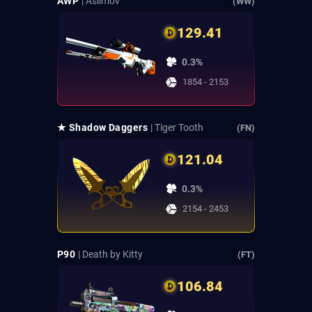
AWP
| Asiimov
(WW)
129.41
0.3%
1854 - 2153
★ Shadow Daggers
| Tiger Tooth
(FN)
121.04
0.3%
2154 - 2453
P90
| Death by Kitty
(FT)
106.84