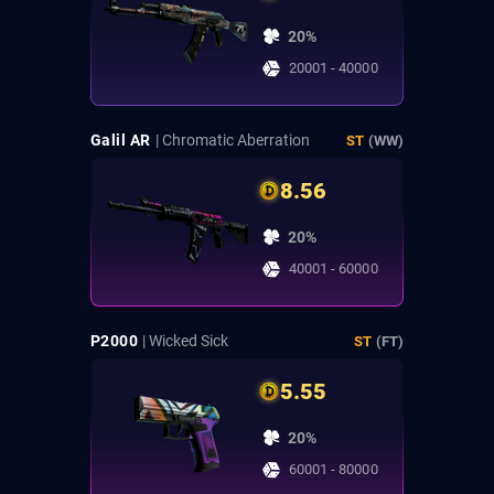
20%
20001 - 40000
Galil AR
| Chromatic Aberration
ST
(WW)
8.56
20%
40001 - 60000
P2000
| Wicked Sick
ST
(FT)
5.55
20%
60001 - 80000