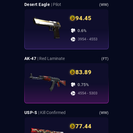
Desert Eagle
| Pilot
(WW)
94.45
0.6%
3954 - 4553
AK-47
| Red Laminate
(FT)
83.89
0.75%
4554 - 5303
USP-S
| Kill Confirmed
(WW)
77.44