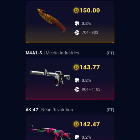
150.00
0.2%
704 - 903
M4A1-S
| Mecha Industries
(FT)
143.77
0.2%
904 - 1103
AK-47
| Neon Revolution
(FT)
142.47
0.2%