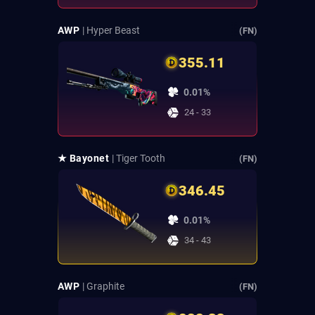
AWP
| Hyper Beast
(FN)
355.11
0.01%
24 - 33
★ Bayonet
| Tiger Tooth
(FN)
346.45
0.01%
34 - 43
AWP
| Graphite
(FN)