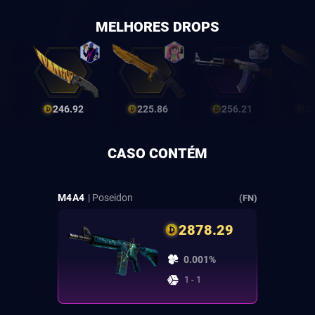
MELHORES DROPS
246.92
225.86
256.21
2
CASO CONTÉM
M4A4
| Poseidon
(FN)
2878.29
0.001%
1 - 1