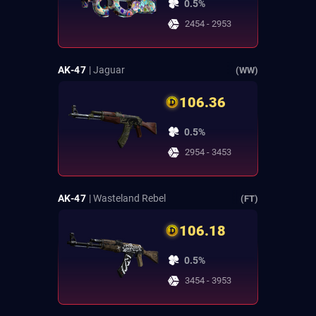
0.5%
2454 - 2953
AK-47
| Jaguar
(WW)
106.36
0.5%
2954 - 3453
AK-47
| Wasteland Rebel
(FT)
106.18
0.5%
3454 - 3953