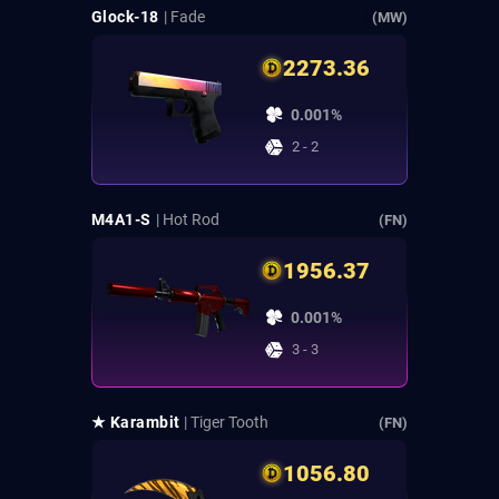
Glock-18
| Fade
(MW)
2273.36
0.001%
2 - 2
M4A1-S
| Hot Rod
(FN)
1956.37
0.001%
3 - 3
★ Karambit
| Tiger Tooth
(FN)
1056.80