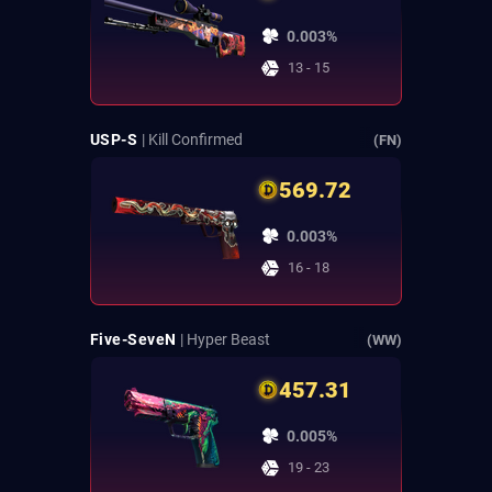
0.003%
13 - 15
USP-S
| Kill Confirmed
(FN)
569.72
0.003%
16 - 18
Five-SeveN
| Hyper Beast
(WW)
457.31
0.005%
19 - 23