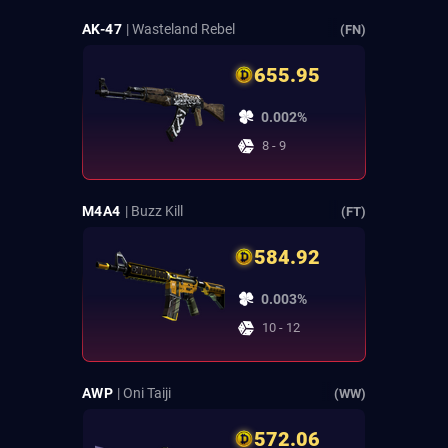
AK-47
| Wasteland Rebel
(FN)
655.95
0.002%
8 - 9
M4A4
| Buzz Kill
(FT)
584.92
0.003%
10 - 12
AWP
| Oni Taiji
(WW)
572.06