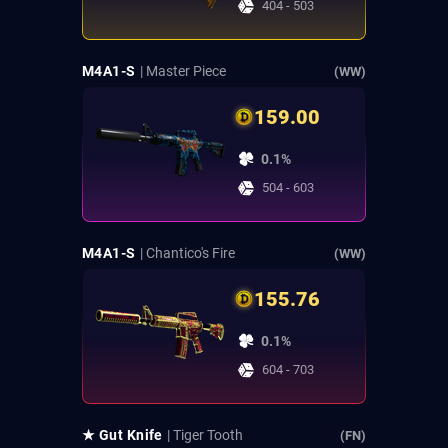
404 - 503
M4A1-S
| Master Piece
(WW)
159.00
0.1%
504 - 603
M4A1-S
| Chantico's Fire
(WW)
155.76
0.1%
604 - 703
★ Gut Knife
| Tiger Tooth
(FN)