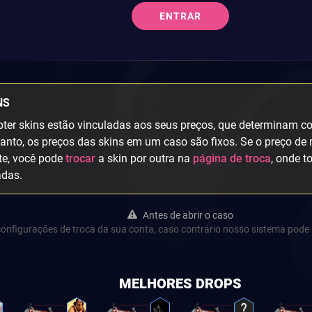
ENTRAR
NS
ter skins estão vinculadas aos seus preços, que determinam col
anto, os preços das skins em um caso são fixos. Se o preço de 
te, você pode
trocar
a skin por outra na
página de troca
, onde t
adas.
Antes de abrir o caso
s configurações de troca da sua conta, caso contrário nosso sistema pode 
MELHORES DROPS