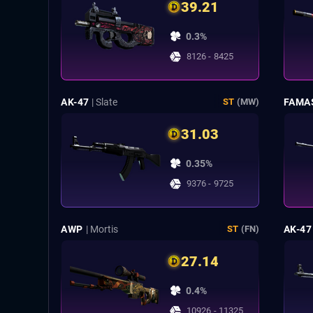
39.21
0.3%
8126 - 8425
AK-47
| Slate
FAMA
ST
(MW)
31.03
0.35%
9376 - 9725
AWP
| Mortis
AK-47
ST
(FN)
27.14
0.4%
10926 - 11325