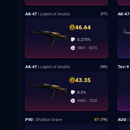
AK-47
| Legion of Anubis
AK-47
(FT)
46.64
0.275%
5801 - 6075
AK-47
| Legion of Anubis
Tec-9
(BS)
43.35
0.3%
6926 - 7225
P90
| Shallow Grave
AUG
|
ST
(FN)