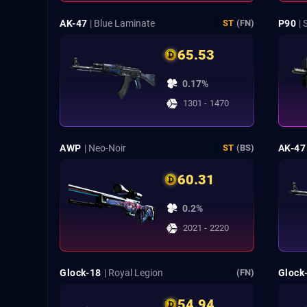
AK-47
| Blue Laminate
P90
|
ST
(FN)
65.53
0.17%
1301 - 1470
AWP
| Neo-Noir
AK-47
ST
(BS)
60.31
0.2%
2021 - 2220
Glock-18
| Royal Legion
Glock
(FN)
54.94