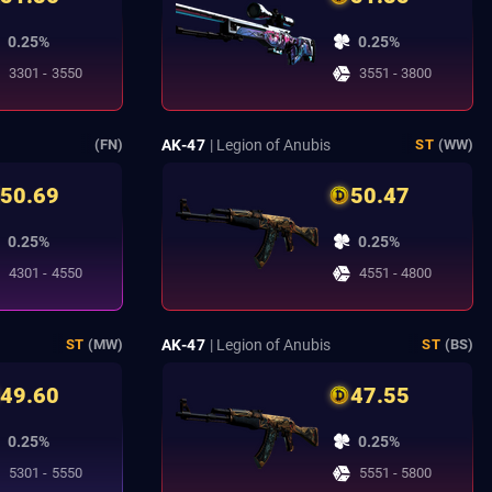
0.25%
0.25%
3301 - 3550
3551 - 3800
AK-47
| Legion of Anubis
(FN)
ST
(WW)
50.69
50.47
0.25%
0.25%
4301 - 4550
4551 - 4800
AK-47
| Legion of Anubis
ST
(MW)
ST
(BS)
49.60
47.55
0.25%
0.25%
5301 - 5550
5551 - 5800