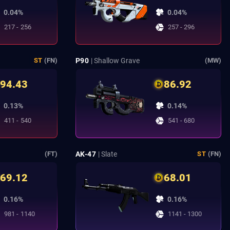
0.04%
0.04%
217 - 256
257 - 296
P90
| Shallow Grave
ST
(FN)
(MW)
94.43
86.92
0.13%
0.14%
411 - 540
541 - 680
AK-47
| Slate
(FT)
ST
(FN)
69.12
68.01
0.16%
0.16%
981 - 1140
1141 - 1300