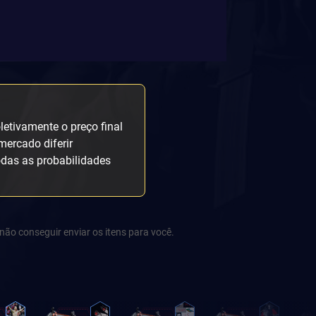
etivamente o preço final
mercado diferir
odas as probabilidades
não conseguir enviar os itens para você.