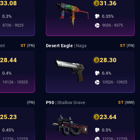
33.08
31.36
0.3%
0.35%
8726 - 9025
9026 - 9375
ent
Desert Eagle
| Naga
ST
(FN)
ST
(FN)
28.44
28.30
0.4%
0.4%
10126 - 10525
10526 - 10925
P90
| Shallow Grave
(FN)
ST
(MW)
25.23
23.64
0.45%
0.5%
11776 - 12225
12226 - 12725