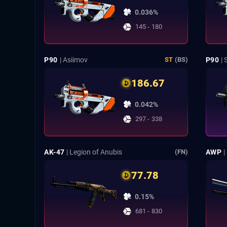
0.036%
145 - 180
P90
| Asiimov
P90
|
ST
(BS)
186.67
0.042%
297 - 338
AK-47
| Legion of Anubis
AWP
|
(FN)
77.78
0.15%
681 - 830