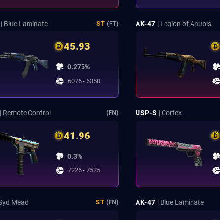
| Blue Laminate
AK-47
| Legion of Anubis
ST
(FT)
45.93
0.275%
6076 - 6350
| Remote Control
USP-S
| Cortex
(FN)
41.96
0.3%
7226 - 7525
 Syd Mead
AK-47
| Blue Laminate
ST
(FN)