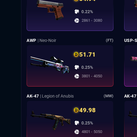
0.22%
2861 - 3080
AWP
| Neo-Noir
USP-
(FT)
51.71
0.25%
3801 - 4050
AK-47
| Legion of Anubis
AK-47
(MW)
49.98
0.25%
4801 - 5050