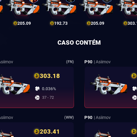
205.09
192.73
205.09
303.
CASO CONTÉM
 Asiimov
P90
| Asiimov
(FN)
303.18
0.036%
37 - 72
 Asiimov
P90
| Asiimov
(WW)
203.41