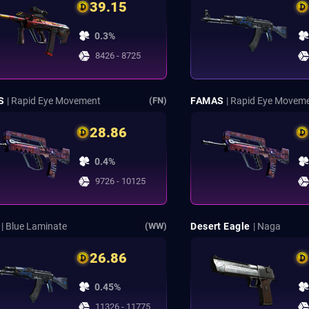
39.15
0.3%
8426 - 8725
S
| Rapid Eye Movement
FAMAS
| Rapid Eye Movem
(FN)
28.86
0.4%
9726 - 10125
| Blue Laminate
Desert Eagle
| Naga
(WW)
26.86
0.45%
11326 - 11775