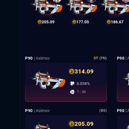
205.09
177.05
186.67
P90
| Asiimov
P90
|
ST
(FN)
314.09
0.036%
1 - 36
P90
| Asiimov
P90
|
(BS)
205.09