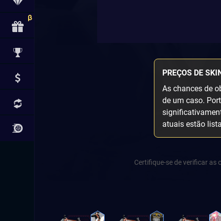
PREÇOS DE SKI
As chances de ob
de um caso. Port
significativamen
atuais estão list
Certifique-se de verificar a