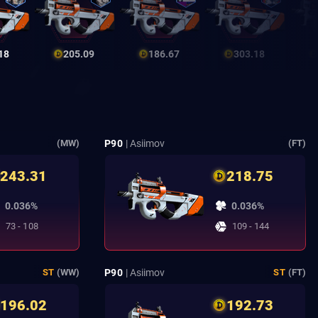
18
205.09
186.67
303.18
P90
| Asiimov
(MW)
(FT)
243.31
218.75
0.036%
0.036%
73 - 108
109 - 144
P90
| Asiimov
ST
(WW)
ST
(FT)
196.02
192.73