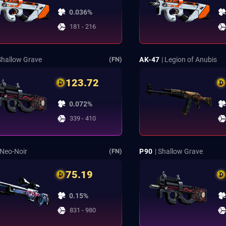
0.036%
181 - 216
 Shallow Grave
AK-47
| Legion of Anubis
(FN)
123.72
0.072%
339 - 410
 Neo-Noir
P90
| Shallow Grave
(FN)
75.19
0.15%
831 - 980