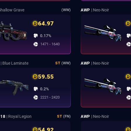
 Shallow Grave
AWP
| Neo-Noir
(WW)
64.97
0.17%
1471 - 1640
| Blue Laminate
AWP
| Neo-Noir
ST
(WW)
59.55
0.2%
2221 - 2420
-18
| Royal Legion
AWP
| Neo-Noir
ST
(FN)
54.92