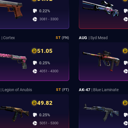
0.22%
3081 - 3300
S
| Cortex
AUG
| Syd Mead
ST
(FN)
51.05
0.25%
4051 - 4300
| Legion of Anubis
AK-47
| Blue Laminate
ST
(FT)
49.82
0.25%
5051 - 5300