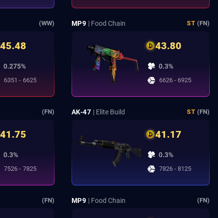
MP9
| Food Chain
(WW)
ST
(FN)
45.48
43.80
0.275%
0.3%
6351 - 6625
6626 - 6925
AK-47
| Elite Build
(FN)
ST
(FN)
41.75
41.17
0.3%
0.3%
7526 - 7825
7826 - 8125
MP9
| Food Chain
(FN)
(FN)