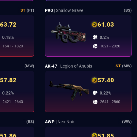
P90
| Shallow Grave
ST
(FT)
(BS)
63.72
61.03
0.18%
0.2%
1641 - 1820
1821 - 2020
AK-47
| Legion of Anubis
(MW)
ST
(MW)
57.82
57.40
0.22%
0.22%
2421 - 2640
2641 - 2860
AWP
| Neo-Noir
(BS)
(WW)
51.86
51.85