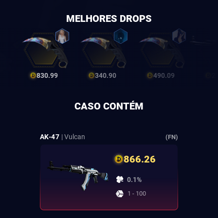
MELHORES DROPS
830.99
340.90
490.09
2
CASO CONTÉM
AK-47
| Vulcan
(FN)
866.26
0.1%
1 - 100