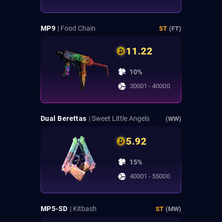
MP9
| Food Chain
ST
(FT)
11.22
10%
30001 - 40000
Dual Berettas
| Sweet Little Angels
(WW)
5.92
15%
40001 - 55000
MP5-SD
| Kitbash
ST
(MW)