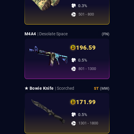
0.3%
501 - 800
M4A4
| Desolate Space
(FN)
196.59
0.5%
801 - 1300
★ Bowie Knife
| Scorched
ST
(MW)
171.99
0.5%
1301 - 1800