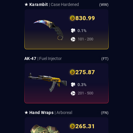
★ Karambit
| Case Hardened
(WW)
830.99
0.1%
101 - 200
AK-47
| Fuel Injector
(FT)
275.87
0.3%
201 - 500
★ Hand Wraps
| Arboreal
(FN)
265.31