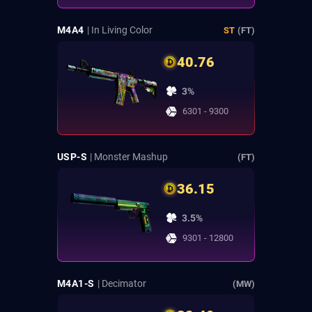
M4A4
| In Living Color
ST
(FT)
40.76
3%
6301 - 9300
USP-S
| Monster Mashup
(FT)
36.15
3.5%
9301 - 12800
M4A1-S
| Decimator
(MW)