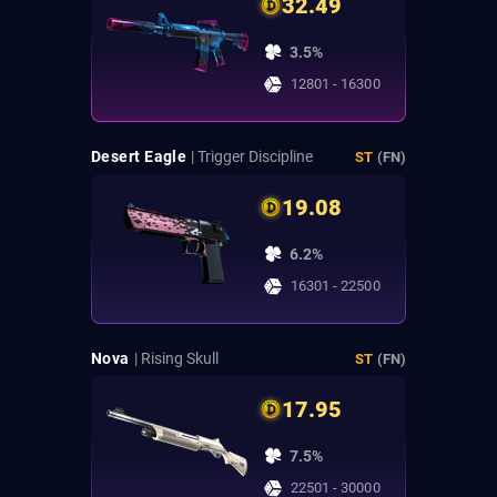
32.49
3.5%
12801 - 16300
Desert Eagle
| Trigger Discipline
ST
(FN)
19.08
6.2%
16301 - 22500
Nova
| Rising Skull
ST
(FN)
17.95
7.5%
22501 - 30000