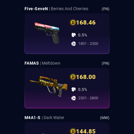
Five-SeveN
| Berries And Cherries
(FN)
168.46
0.5%
1801 - 2300
FAMAS
| Meltdown
(FN)
168.00
0.5%
2301 - 2800
M4A1-S
| Dark Water
(MW)
144.85