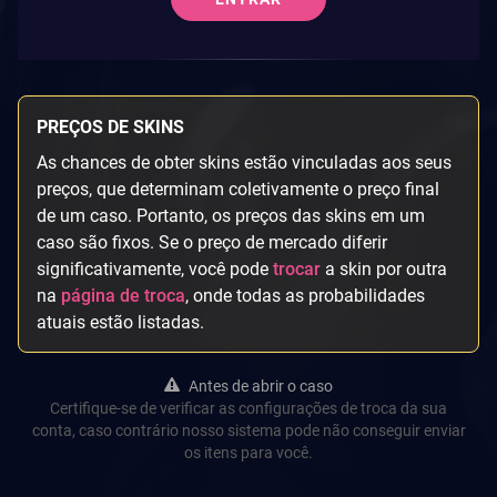
PREÇOS DE SKINS
As chances de obter skins estão vinculadas aos seus
preços, que determinam coletivamente o preço final
de um caso. Portanto, os preços das skins em um
caso são fixos. Se o preço de mercado diferir
significativamente, você pode
trocar
a skin por outra
na
página de troca
, onde todas as probabilidades
atuais estão listadas.
Antes de abrir o caso
Certifique-se de verificar as configurações de troca da sua
conta, caso contrário nosso sistema pode não conseguir enviar
os itens para você.