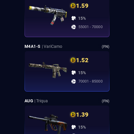
1.59
15%
55001 - 70000
M4A1-S
| VariCamo
(FN)
1.52
15%
70001 - 85000
AUG
| Triqua
(FN)
1.39
15%