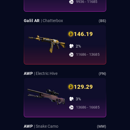
9936 - 11685
Galil AR
| Chatterbox
(BS)
146.19
2%
11686 - 13685
AWP
| Electric Hive
(FN)
129.29
3%
13686 - 16685
AWP
| Snake Camo
(MW)