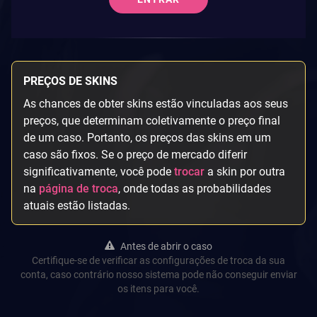
PREÇOS DE SKINS
As chances de obter skins estão vinculadas aos seus
preços, que determinam coletivamente o preço final
de um caso. Portanto, os preços das skins em um
caso são fixos. Se o preço de mercado diferir
significativamente, você pode
trocar
a skin por outra
na
página de troca
, onde todas as probabilidades
atuais estão listadas.
Antes de abrir o caso
Certifique-se de verificar as configurações de troca da sua
conta, caso contrário nosso sistema pode não conseguir enviar
os itens para você.