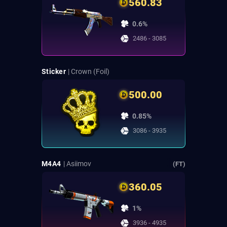
560.83
0.6%
2486 - 3085
Sticker
| Crown (Foil)
500.00
0.85%
3086 - 3935
M4A4
| Asiimov
(FT)
360.05
1%
3936 - 4935