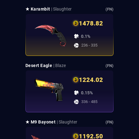
★ Karambit
| Slaughter
(FN)
1478.82
0.1%
236 - 335
Desert Eagle
| Blaze
(FN)
1224.02
0.15%
336 - 485
★ M9 Bayonet
| Slaughter
(FN)
1192.50