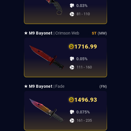
0.03%
81 - 110
★ M9 Bayonet
| Crimson Web
ST
(MW)
1716.99
0.05%
111 - 160
★ M9 Bayonet
| Fade
(FN)
1496.93
0.075%
161 - 235