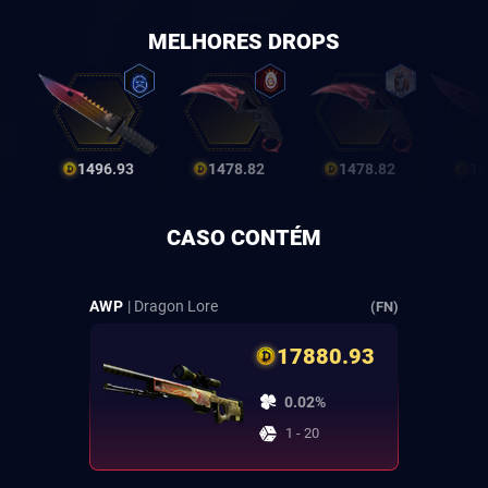
MELHORES DROPS
1496.93
1478.82
1478.82
14
CASO CONTÉM
AWP
| Dragon Lore
(FN)
17880.93
0.02%
1 - 20