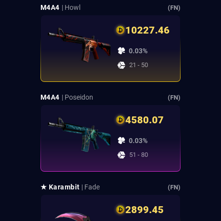
M4A4
| Howl
(FN)
10227.46
0.03%
21 - 50
M4A4
| Poseidon
(FN)
4580.07
0.03%
51 - 80
★ Karambit
| Fade
(FN)
2899.45