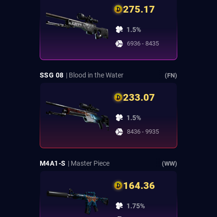
275.17
1.5%
6936 - 8435
SSG 08
| Blood in the Water
(FN)
233.07
1.5%
8436 - 9935
M4A1-S
| Master Piece
(WW)
164.36
1.75%