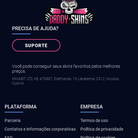
PRECISA DE AJUDA?
SUPORTE
Você pode conseguir seus skins favoritos pelos melhores
preços.
MIXABIT LTD, ΗΕ 470887, Elettherias, 19 Lakatamia, 2312, Nicosia,
Cyprus
PLATAFORMA
EMPRESA
Parceria
Termos de uso
Contatos e informações corporativas
Política de privacidade
FAQ
Política de cookies