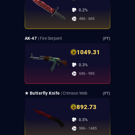
0.2%
486 - 685
AK-47
| Fire Serpent
(FT)
1049.31
0.3%
686 - 985
★ Butterfly Knife
| Crimson Web
(FT)
892.73
0.5%
986 - 1485