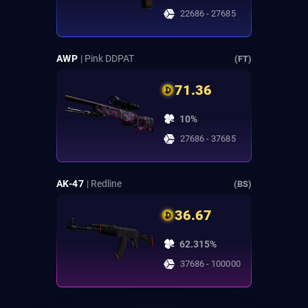
22686 - 27685
AWP
| Pink DDPAT
(FT)
71.36
10%
27686 - 37685
AK-47
| Redline
(BS)
36.67
62.315%
37686 - 100000