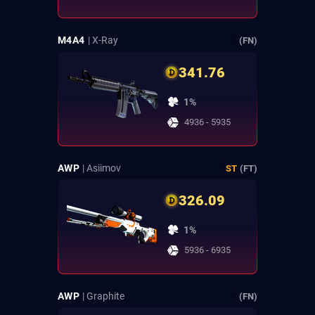
M4A4
| X-Ray
(FN)
341.76
1%
4936 - 5935
AWP
| Asiimov
ST
(FT)
326.09
1%
5936 - 6935
AWP
| Graphite
(FN)