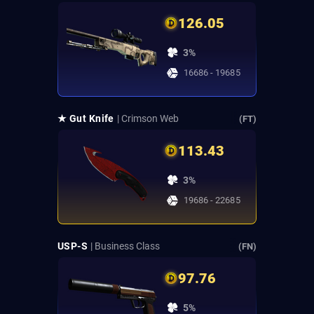
126.05
3%
16686 - 19685
★ Gut Knife
| Crimson Web
(FT)
113.43
3%
19686 - 22685
USP-S
| Business Class
(FN)
97.76
5%