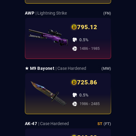
AWP
| Lightning Strike
(FN)
795.12
0.5%
1486 - 1985
★ M9 Bayonet
| Case Hardened
(MW)
725.86
0.5%
1986 - 2485
AK-47
| Case Hardened
ST
(FT)