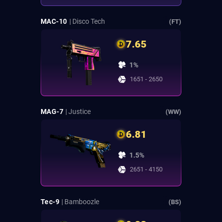
MAC-10
| Disco Tech
(FT)
7.65
1%
1651 - 2650
MAG-7
| Justice
(WW)
6.81
1.5%
2651 - 4150
Tec-9
| Bamboozle
(BS)