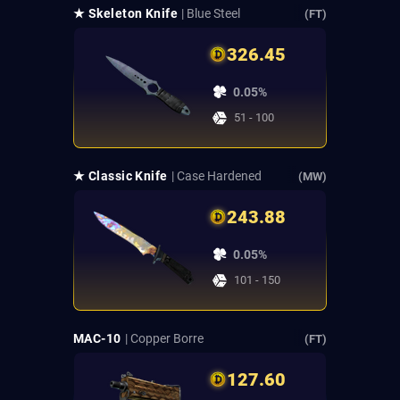
★ Skeleton Knife
| Blue Steel
(FT)
326.45
0.05%
51 - 100
★ Classic Knife
| Case Hardened
(MW)
243.88
0.05%
101 - 150
MAC-10
| Copper Borre
(FT)
127.60