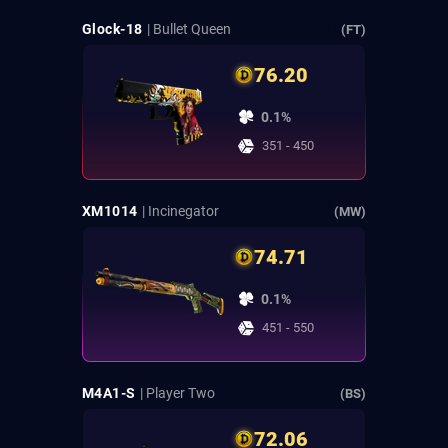
Glock-18
| Bullet Queen
(FT)
76.20
0.1%
351 - 450
XM1014
| Incinegator
(MW)
74.71
0.1%
451 - 550
M4A1-S
| Player Two
(BS)
72.06