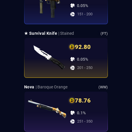
0.05%
151 - 200
★ Survival Knife
| Stained
(FT)
92.80
0.05%
201 - 250
Nova
| Baroque Orange
(WW)
78.76
0.1%
251 - 350