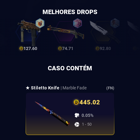
MELHORES DROPS
127.60
74.71
92.80
9
CASO CONTÉM
★ Stiletto Knife
| Marble Fade
(FN)
445.02
0.05%
1 - 50