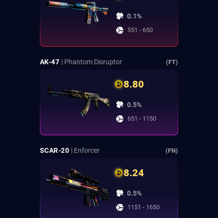
0.1%
551 - 650
AK-47
| Phantom Disruptor
(FT)
8.80
0.5%
651 - 1150
SCAR-20
| Enforcer
(FN)
8.24
0.5%
1151 - 1650