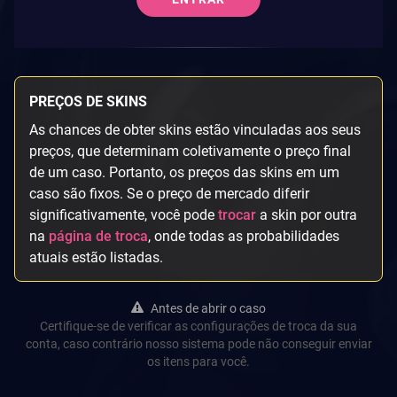
PREÇOS DE SKINS
As chances de obter skins estão vinculadas aos seus
preços, que determinam coletivamente o preço final
de um caso. Portanto, os preços das skins em um
caso são fixos. Se o preço de mercado diferir
significativamente, você pode
trocar
a skin por outra
na
página de troca
, onde todas as probabilidades
atuais estão listadas.
Antes de abrir o caso
Certifique-se de verificar as configurações de troca da sua
conta, caso contrário nosso sistema pode não conseguir enviar
os itens para você.