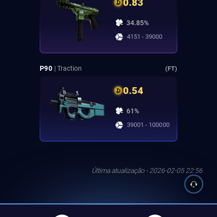
0.83
34.85%
4151 - 39000
P90
| Traction
(FT)
0.54
61%
39001 - 100000
Última atualização - 2026-02-05 22:56