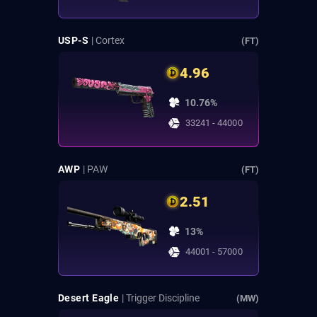
USP-S
| Cortex
(FT)
4.96
10.76%
33241 - 44000
AWP
| PAW
(FT)
2.51
13%
44001 - 57000
Desert Eagle
| Trigger Discipline
(MW)