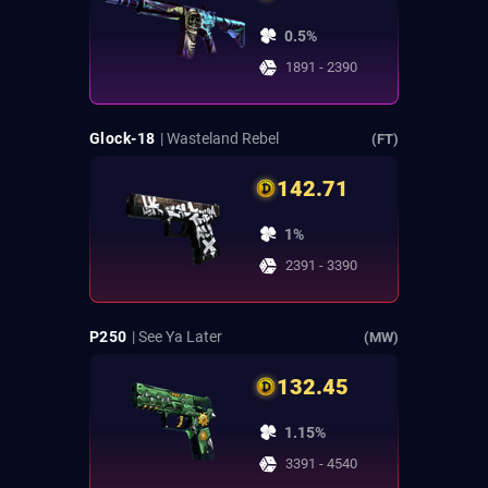
0.5%
1891 - 2390
Glock-18
| Wasteland Rebel
(FT)
142.71
1%
2391 - 3390
P250
| See Ya Later
(MW)
132.45
1.15%
3391 - 4540