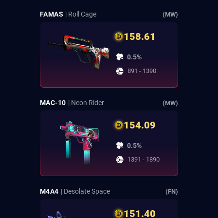
FAMAS
| Roll Cage
(MW)
158.61
0.5%
891 - 1390
MAC-10
| Neon Rider
(MW)
154.09
0.5%
1391 - 1890
M4A4
| Desolate Space
(FN)
151.40