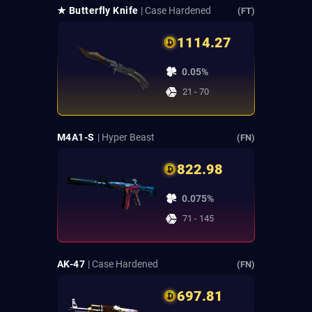
★ Butterfly Knife
| Case Hardened
(FT)
1114.27
0.05%
21 - 70
M4A1-S
| Hyper Beast
(FN)
822.98
0.075%
71 - 145
AK-47
| Case Hardened
(FN)
697.81