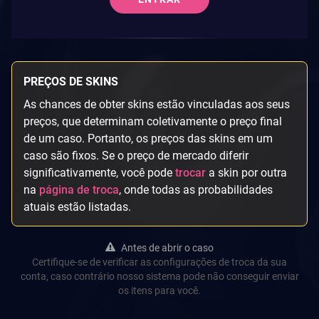
PREÇOS DE SKINS
As chances de obter skins estão vinculadas aos seus
preços, que determinam coletivamente o preço final
de um caso. Portanto, os preços das skins em um
caso são fixos. Se o preço de mercado diferir
significativamente, você pode
trocar
a skin por outra
na
página de troca
, onde todas as probabilidades
atuais estão listadas.
Antes de abrir o caso
Certifique-se de verificar as configurações de troca da sua
conta, caso contrário nosso sistema pode não conseguir enviar
os itens para você.