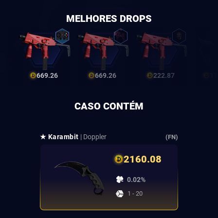
MELHORES DROPS
669.26
669.26
222.87
11
CASO CONTÉM
★ Karambit
| Doppler
(FN)
2160.08
0.02%
1 - 20