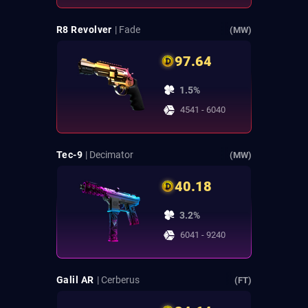
R8 Revolver
| Fade
(MW)
97.64
1.5%
4541 - 6040
Tec-9
| Decimator
(MW)
40.18
3.2%
6041 - 9240
Galil AR
| Cerberus
(FT)