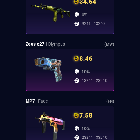
34.64
4%
9241 - 13240
Zeus x27
| Olympus
(MW)
8.46
10%
13241 - 23240
MP7
| Fade
(FN)
7.58
10%
23241 - 33240