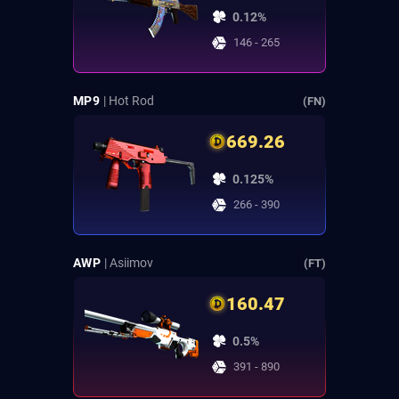
0.12%
146 - 265
MP9
| Hot Rod
(FN)
669.26
0.125%
266 - 390
AWP
| Asiimov
(FT)
160.47
0.5%
391 - 890