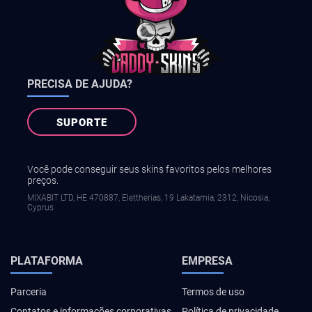
PRECISA DE AJUDA?
SUPORTE
Você pode conseguir seus skins favoritos pelos melhores
preços.
MIXABIT LTD, ΗΕ 470887, Elettherias, 19 Lakatamia, 2312, Nicosia,
Cyprus
PLATAFORMA
EMPRESA
Parceria
Termos de uso
Contatos e informações corporativas
Política de privacidade