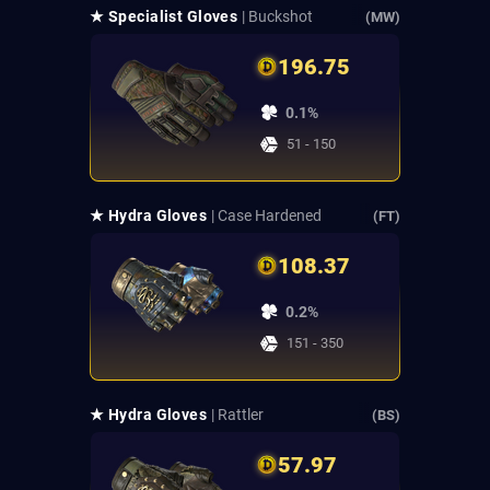
★ Specialist Gloves
| Buckshot
(MW)
196.75
0.1%
51 - 150
★ Hydra Gloves
| Case Hardened
(FT)
108.37
0.2%
151 - 350
★ Hydra Gloves
| Rattler
(BS)
57.97