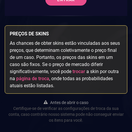
PREÇOS DE SKINS
As chances de obter skins estão vinculadas aos seus
preços, que determinam coletivamente o preço final
de um caso. Portanto, os preços das skins em um
caso são fixos. Se o preço de mercado diferir
significativamente, você pode
trocar
a skin por outra
na
página de troca
, onde todas as probabilidades
atuais estão listadas.
Antes de abrir o caso
Certifique-se de verificar as configurações de troca da sua
conta, caso contrário nosso sistema pode não conseguir enviar
os itens para você.