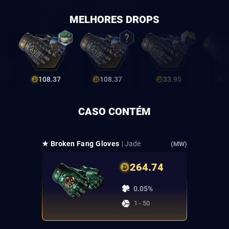
MELHORES DROPS
108.37
108.37
33.95
3
CASO CONTÉM
★ Broken Fang Gloves
| Jade
(MW)
264.74
0.05%
1 - 50