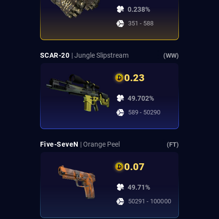
0.238%
351 - 588
SCAR-20
| Jungle Slipstream
(WW)
0.23
49.702%
589 - 50290
Five-SeveN
| Orange Peel
(FT)
0.07
49.71%
50291 - 100000