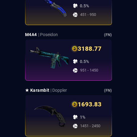
0.5%
451 - 950
M4A4
| Poseidon
(FN)
3188.77
0.5%
951 - 1450
★ Karambit
| Doppler
(FN)
1693.83
1%
1451 - 2450