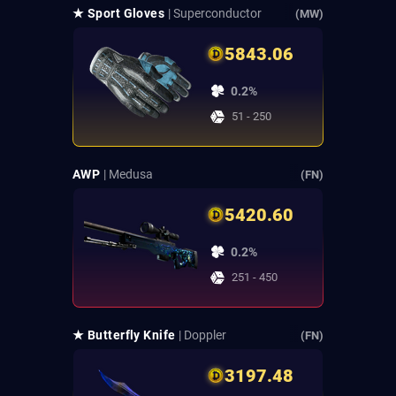
★ Sport Gloves
| Superconductor
(MW)
5843.06
0.2%
51 - 250
AWP
| Medusa
(FN)
5420.60
0.2%
251 - 450
★ Butterfly Knife
| Doppler
(FN)
3197.48