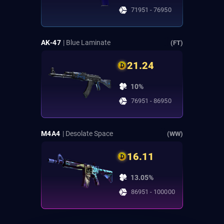
71951 - 76950
AK-47
| Blue Laminate
(FT)
21.24
10%
76951 - 86950
M4A4
| Desolate Space
(WW)
16.11
13.05%
86951 - 100000