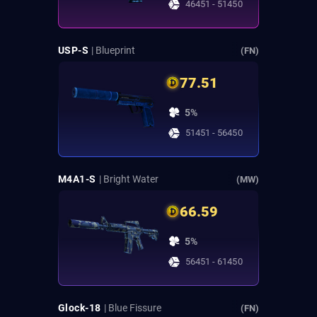
46451 - 51450
USP-S
| Blueprint
(FN)
77.51
5%
51451 - 56450
M4A1-S
| Bright Water
(MW)
66.59
5%
56451 - 61450
Glock-18
| Blue Fissure
(FN)