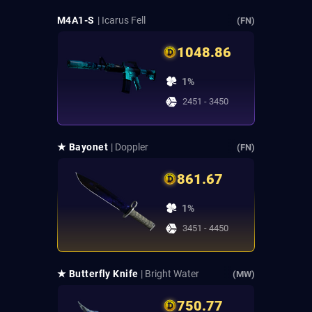
M4A1-S
| Icarus Fell
(FN)
1048.86
1%
2451 - 3450
★ Bayonet
| Doppler
(FN)
861.67
1%
3451 - 4450
★ Butterfly Knife
| Bright Water
(MW)
750.77