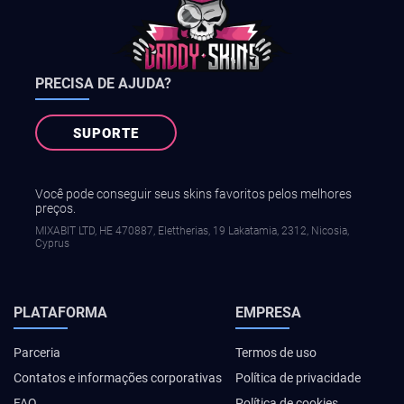
PRECISA DE AJUDA?
SUPORTE
Você pode conseguir seus skins favoritos pelos melhores
preços.
MIXABIT LTD, ΗΕ 470887, Elettherias, 19 Lakatamia, 2312, Nicosia,
Cyprus
PLATAFORMA
EMPRESA
Parceria
Termos de uso
Contatos e informações corporativas
Política de privacidade
FAQ
Política de cookies