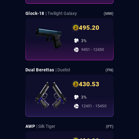
Glock-18
| Twilight Galaxy
(MW)
495.20
3%
9451 - 12450
Dual Berettas
| Duelist
(FN)
430.53
3%
12451 - 15450
AWP
| Silk Tiger
(FT)