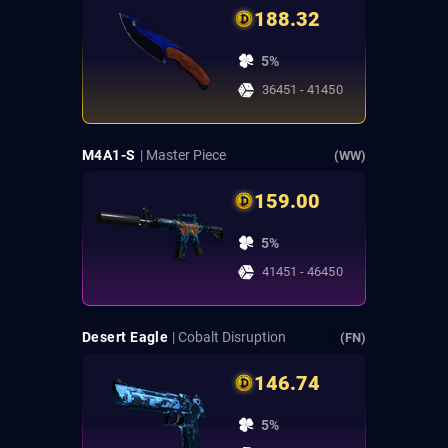
188.32
5%
36451 - 41450
M4A1-S
| Master Piece
(WW)
159.00
5%
41451 - 46450
Desert Eagle
| Cobalt Disruption
(FN)
146.74
5%