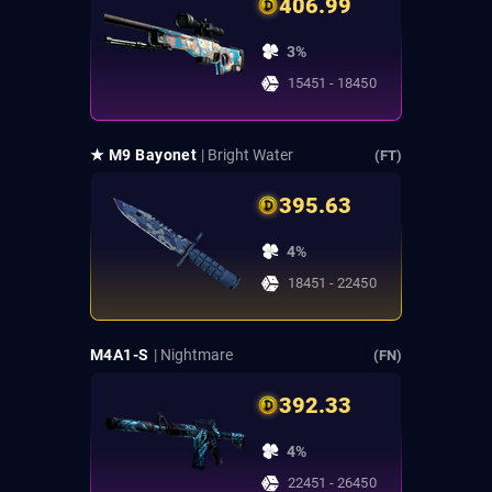
406.99
3%
15451 - 18450
★ M9 Bayonet
| Bright Water
(FT)
395.63
4%
18451 - 22450
M4A1-S
| Nightmare
(FN)
392.33
4%
22451 - 26450