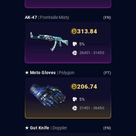
AK-47
| Frontside Misty
(FN)
313.84
5%
26451 - 31450
★ Moto Gloves
| Polygon
(FT)
206.74
5%
31451 - 36450
★ Gut Knife
| Doppler
(FN)