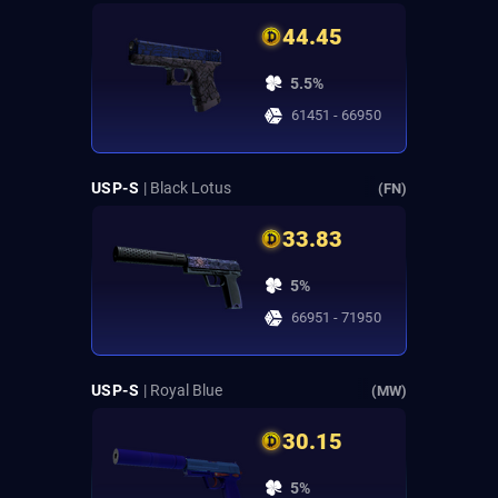
44.45
5.5%
61451 - 66950
USP-S
| Black Lotus
(FN)
33.83
5%
66951 - 71950
USP-S
| Royal Blue
(MW)
30.15
5%