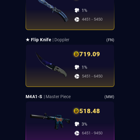
1%
4451 - 5450
★ Flip Knife
| Doppler
(FN)
719.09
1%
5451 - 6450
M4A1-S
| Master Piece
(MW)
518.48
3%
6451 - 9450