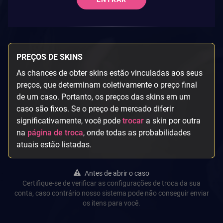
PREÇOS DE SKINS
As chances de obter skins estão vinculadas aos seus
preços, que determinam coletivamente o preço final
de um caso. Portanto, os preços das skins em um
caso são fixos. Se o preço de mercado diferir
significativamente, você pode
trocar
a skin por outra
na
página de troca
, onde todas as probabilidades
atuais estão listadas.
Antes de abrir o caso
Certifique-se de verificar as configurações de troca da sua
conta, caso contrário nosso sistema pode não conseguir enviar
os itens para você.