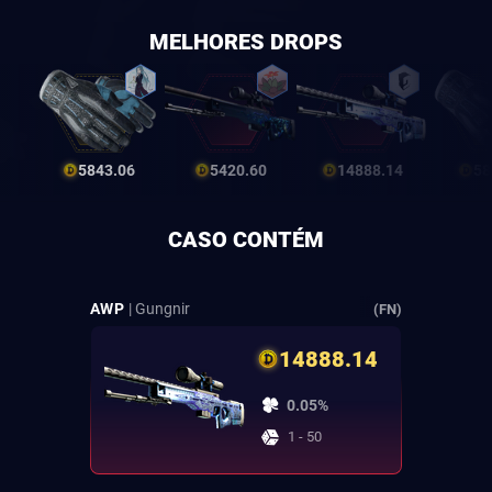
MELHORES DROPS
5843.06
5420.60
14888.14
58
CASO CONTÉM
AWP
| Gungnir
(FN)
14888.14
0.05%
1 - 50