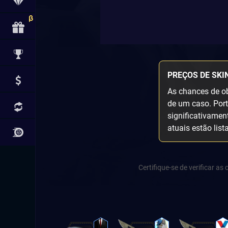
PREÇOS DE SKI
As chances de ob
de um caso. Port
significativamen
atuais estão list
Certifique-se de verificar a