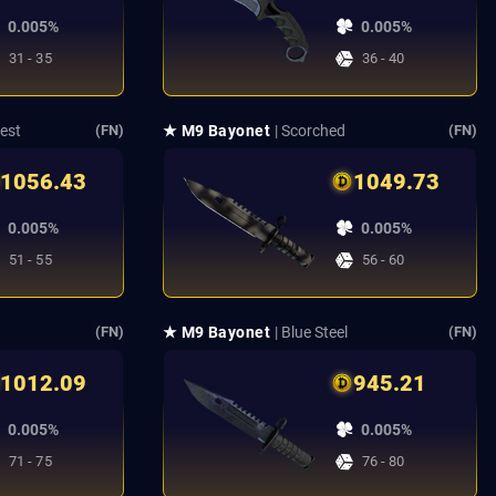
0.005%
0.005%
31 - 35
36 - 40
rest
★ M9 Bayonet
| Scorched
(FN)
(FN)
1056.43
1049.73
0.005%
0.005%
51 - 55
56 - 60
★ M9 Bayonet
| Blue Steel
(FN)
(FN)
1012.09
945.21
0.005%
0.005%
71 - 75
76 - 80