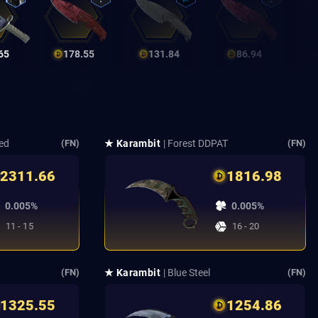
65
178.55
131.84
86.94
ed
★ Karambit
| Forest DDPAT
(FN)
(FN)
2311.66
1816.98
0.005%
0.005%
11 - 15
16 - 20
t
★ Karambit
| Blue Steel
(FN)
(FN)
1325.55
1254.86