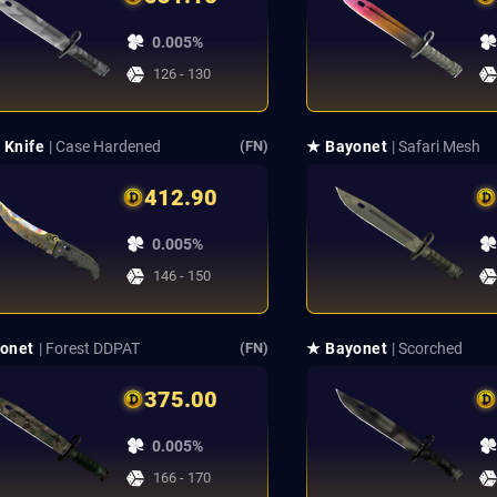
0.005%
126 - 130
 Knife
| Case Hardened
★ Bayonet
| Safari Mesh
(FN)
412.90
0.005%
146 - 150
onet
| Forest DDPAT
★ Bayonet
| Scorched
(FN)
375.00
0.005%
166 - 170