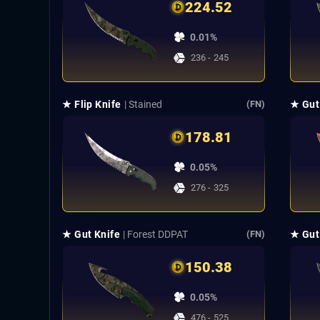
224.52
0.01%
236 - 245
★ Flip Knife
| Stained
★ Gut
(FN)
178.81
0.05%
276 - 325
★ Gut Knife
| Forest DDPAT
★ Gut
(FN)
150.38
0.05%
476 - 525