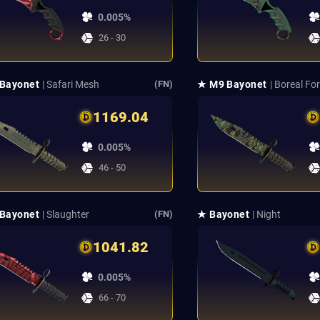
0.005%
26 - 30
Bayonet
| Safari Mesh
★ M9 Bayonet
| Boreal Fo
(FN)
1169.04
0.005%
46 - 50
Bayonet
| Slaughter
★ Bayonet
| Night
(FN)
1041.82
0.005%
66 - 70