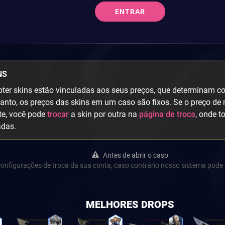
ENTRAR
NS
ter skins estão vinculadas aos seus preços, que determinam col
anto, os preços das skins em um caso são fixos. Se o preço de 
te, você pode
trocar
a skin por outra na
página de troca
, onde t
adas.
Antes de abrir o caso
s configurações de troca da sua conta, caso contrário nosso sistema pode 
MELHORES DROPS