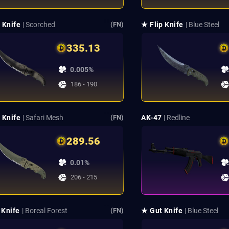
 Knife
| Scorched
★ Flip Knife
| Blue Steel
(FN)
335.13
0.005%
186 - 190
 Knife
| Safari Mesh
AK-47
| Redline
(FN)
289.56
0.01%
206 - 215
 Knife
| Boreal Forest
★ Gut Knife
| Blue Steel
(FN)