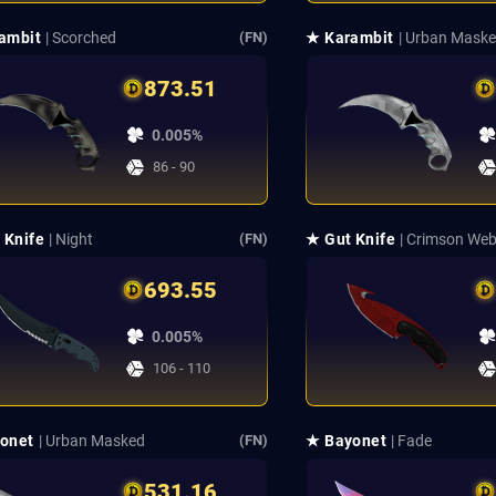
ambit
| Scorched
★ Karambit
| Urban Mask
(FN)
873.51
0.005%
86 - 90
 Knife
| Night
★ Gut Knife
| Crimson We
(FN)
693.55
0.005%
106 - 110
onet
| Urban Masked
★ Bayonet
| Fade
(FN)
531.16