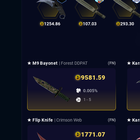
1254.86
107.03
293.30
★ M9 Bayonet
| Forest DDPAT
★ Kar
(FN)
9581.59
0.005%
1 - 5
★ Flip Knife
| Crimson Web
★ Kar
(FN)
1771.07