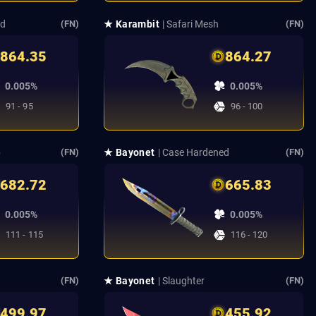
ed
★ Karambit
| Safari Mesh
(FN)
(FN)
864.35
864.27
0.005%
0.005%
91 - 95
96 - 100
b
★ Bayonet
| Case Hardened
(FN)
(FN)
682.72
665.83
0.005%
0.005%
111 - 115
116 - 120
★ Bayonet
| Slaughter
(FN)
(FN)
499.97
455.92