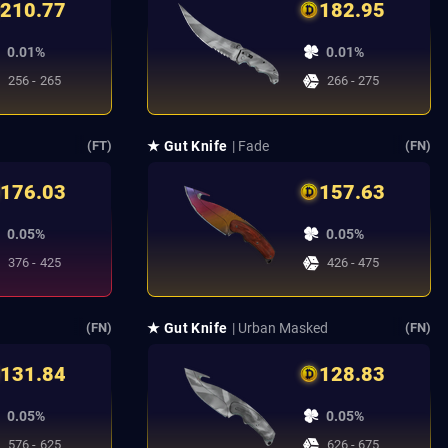
210.77
182.95
0.01%
0.01%
256 - 265
266 - 275
★ Gut Knife
| Fade
(FT)
(FN)
176.03
157.63
0.05%
0.05%
376 - 425
426 - 475
★ Gut Knife
| Urban Masked
(FN)
(FN)
131.84
128.83
0.05%
0.05%
576 - 625
626 - 675