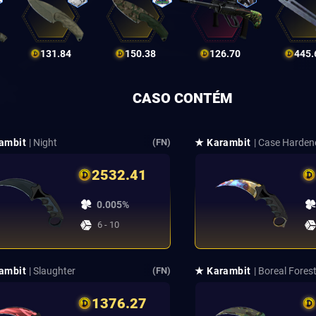
131.84
150.38
126.70
445.
CASO CONTÉM
ambit
| Night
★ Karambit
| Case Harden
(FN)
2532.41
0.005%
6 - 10
ambit
| Slaughter
★ Karambit
| Boreal Fores
(FN)
1376.27