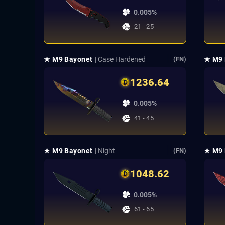
0.005%
21 - 25
★ M9 Bayonet
| Case Hardened
★ M9 
(FN)
1236.64
0.005%
41 - 45
★ M9 Bayonet
| Night
★ M9 
(FN)
1048.62
0.005%
61 - 65