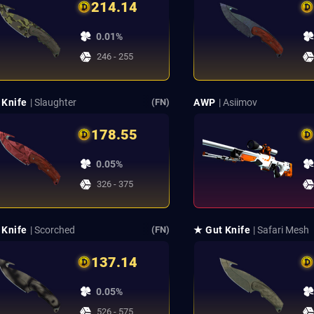
214.14
0.01%
246 - 255
 Knife
| Slaughter
AWP
| Asiimov
(FN)
178.55
0.05%
326 - 375
 Knife
| Scorched
★ Gut Knife
| Safari Mesh
(FN)
137.14
0.05%
526 - 575