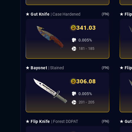
★ Gut Knife
| Case Hardened
★ Flip
(FN)
341.03
0.005%
181 - 185
★ Bayonet
| Stained
★ Flip
(FN)
306.08
0.005%
201 - 205
★ Flip Knife
| Forest DDPAT
★ Gut
(FN)