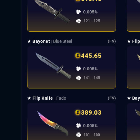
0.005%
121 - 125
★ Bayonet
| Blue Steel
★ Flip
(FN)
445.65
0.005%
141 - 145
★ Flip Knife
| Fade
★ Bay
(FN)
389.03
0.005%
161 - 165