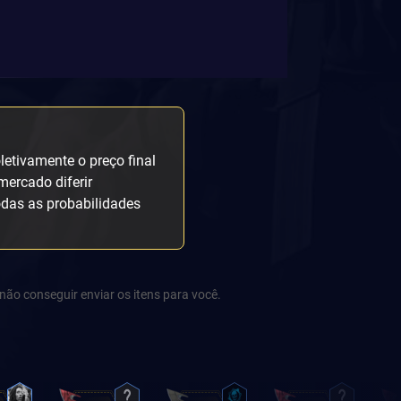
etivamente o preço final
mercado diferir
odas as probabilidades
não conseguir enviar os itens para você.