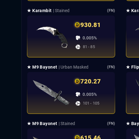
★ Karambit
| Stained
★ Kar
(FN)
930.81
0.005%
81 - 85
★ M9 Bayonet
| Urban Masked
★ Flip
(FN)
720.27
0.005%
101 - 105
★ M9 Bayonet
| Stained
★ Bay
(FN)
615.46