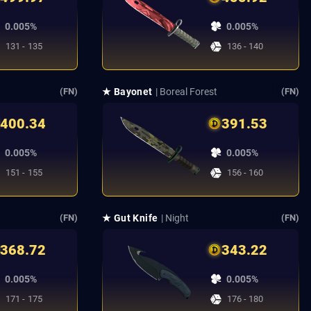
0.005%
0.005%
131 - 135
136 - 140
★ Bayonet
| Boreal Forest
(FN)
(FN)
400.34
391.53
0.005%
0.005%
151 - 155
156 - 160
★ Gut Knife
| Night
(FN)
(FN)
368.72
343.22
0.005%
0.005%
171 - 175
176 - 180