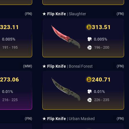
★ Flip Knife
| Slaughter
(FN)
(FN)
323.11
313.51
0.005%
0.005%
191 - 195
196 - 200
★ Flip Knife
| Boreal Forest
(MW)
(FN)
273.06
240.71
0.01%
0.01%
216 - 225
226 - 235
★ Flip Knife
| Urban Masked
(FN)
(FN)