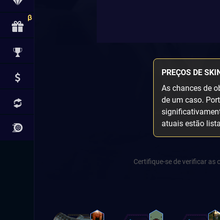
PREÇOS DE SKI
As chances de ob
de um caso. Port
significativamen
atuais estão list
Certifique-se de verificar a