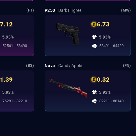
P250
| Dark Filigree
(FT)
(MW)
7.12
6.73
5.93%
5.93%
52561 - 58490
58491 - 64420
Nova
| Candy Apple
(BS)
(FN)
1.39
0.32
5.93%
5.93%
76281 - 82210
82211 - 88140