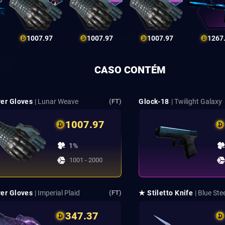
1007.97
1007.97
1007.97
1267
CASO CONTÉM
ver Gloves
| Lunar Weave
Glock-18
| Twilight Galaxy
(FT)
1007.97
1%
1001 - 2000
ver Gloves
| Imperial Plaid
★ Stiletto Knife
| Blue Ste
(FT)
347.37