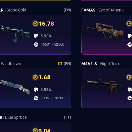
AR
| Stone Cold
FAMAS
| Eye of Athena
(FN)
16.78
5.93%
46631 - 52560
| Windblown
M4A1-S
| Night Terror
ST
(FN)
1.68
5.93%
70351 - 76280
8
| Blue Spruce
(FT)
0.04