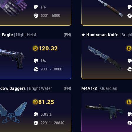
1%
5001 - 6000
t Eagle
| Night Heist
★ Huntsman Knife
| Brig
(FN)
120.32
1%
9001 - 10000
dow Daggers
| Bright Water
M4A1-S
| Guardian
(FN)
81.25
5.93%
22911 - 28840