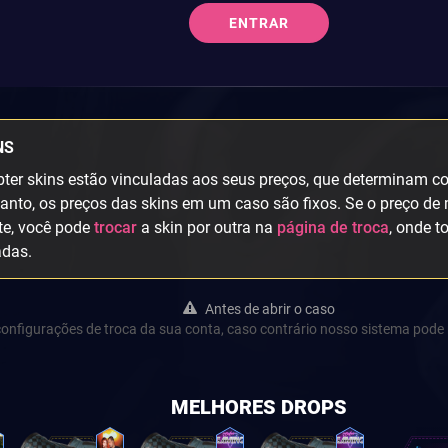
ENTRAR
NS
ter skins estão vinculadas aos seus preços, que determinam col
anto, os preços das skins em um caso são fixos. Se o preço de 
te, você pode
trocar
a skin por outra na
página de troca
, onde t
adas.
Antes de abrir o caso
s configurações de troca da sua conta, caso contrário nosso sistema pode 
MELHORES DROPS