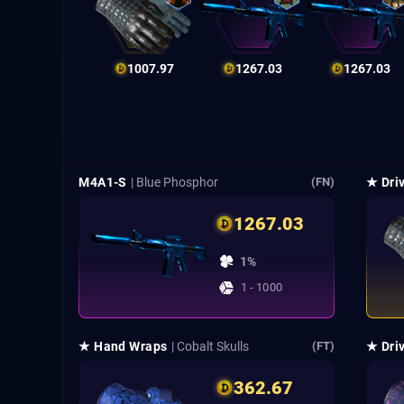
1007.97
1267.03
1267.03
M4A1-S
| Blue Phosphor
★ Dri
(FN)
1267.03
1%
1 - 1000
★ Hand Wraps
| Cobalt Skulls
★ Dri
(FT)
362.67