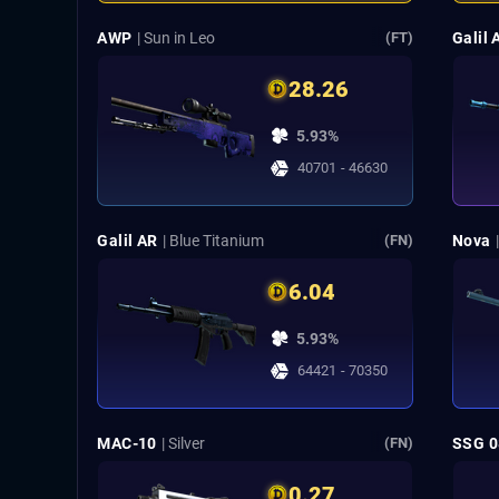
AWP
| Sun in Leo
Galil 
(FT)
28.26
5.93%
40701 - 46630
Galil AR
| Blue Titanium
Nova
(FN)
6.04
5.93%
64421 - 70350
MAC-10
| Silver
SSG 0
(FN)
0.27