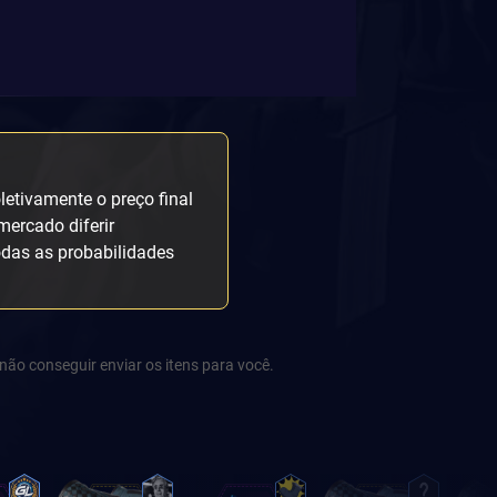
etivamente o preço final
mercado diferir
odas as probabilidades
não conseguir enviar os itens para você.