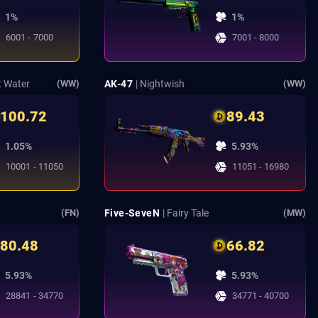
1%
1%
6001 - 7000
7001 - 8000
ht Water
AK-47
| Nightwish
(WW)
(WW)
100.72
89.43
1.05%
5.93%
10001 - 11050
11051 - 16980
Five-SeveN
| Fairy Tale
(FN)
(MW)
80.48
66.82
5.93%
5.93%
28841 - 34770
34771 - 40700