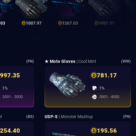
.03
1007.97
1267.03
1007.97
★ Moto Gloves
| Cool Mint
(FN)
(WW)
997.35
781.17
1%
1%
2001 - 3000
3001 - 4000
el
USP-S
| Monster Mashup
(BS)
(FN)
254.40
195.56