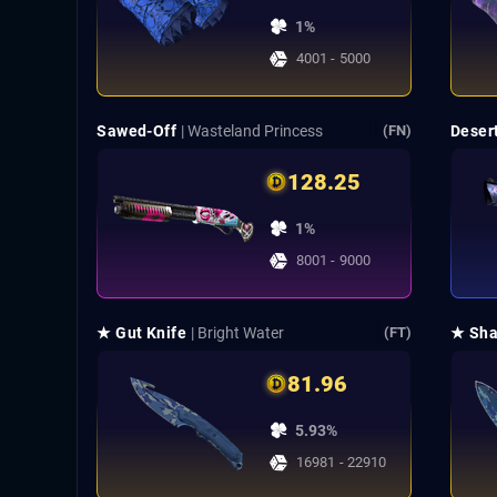
1%
4001 - 5000
Sawed-Off
| Wasteland Princess
Deser
(FN)
128.25
1%
8001 - 9000
★ Gut Knife
| Bright Water
★ Sha
(FT)
81.96
5.93%
16981 - 22910