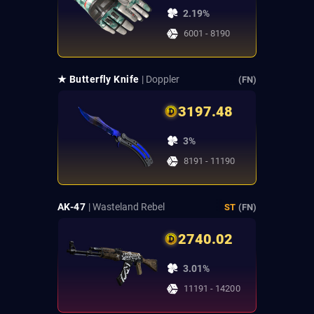
2.19%
6001 - 8190
★ Butterfly Knife
| Doppler
(FN)
3197.48
3%
8191 - 11190
AK-47
| Wasteland Rebel
ST
(FN)
2740.02
3.01%
11191 - 14200