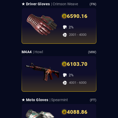
★ Driver Gloves
| Crimson Weave
(FN)
6590.16
2%
2001 - 4000
M4A4
| Howl
(MW)
6103.70
2%
4001 - 6000
★ Moto Gloves
| Spearmint
(FT)
4088.86