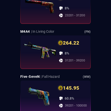
8%
23201 - 31200
M4A4
| In Living Color
(FN)
264.22
8%
31201 - 39200
Five-SeveN
| Fall Hazard
(WW)
145.95
60.8%
39201 - 100000