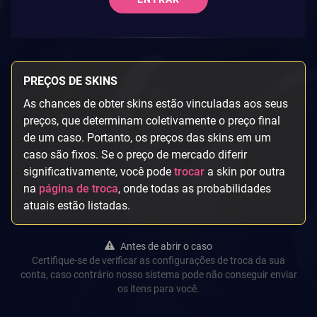
PREÇOS DE SKINS
As chances de obter skins estão vinculadas aos seus
preços, que determinam coletivamente o preço final
de um caso. Portanto, os preços das skins em um
caso são fixos. Se o preço de mercado diferir
significativamente, você pode
trocar
a skin por outra
na
página de troca
, onde todas as probabilidades
atuais estão listadas.
Antes de abrir o caso
Certifique-se de verificar as configurações de troca da sua
conta, caso contrário nosso sistema pode não conseguir enviar
os itens para você.