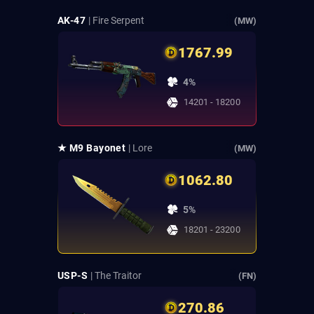
AK-47
| Fire Serpent
(MW)
1767.99
4%
14201 - 18200
★ M9 Bayonet
| Lore
(MW)
1062.80
5%
18201 - 23200
USP-S
| The Traitor
(FN)
270.86