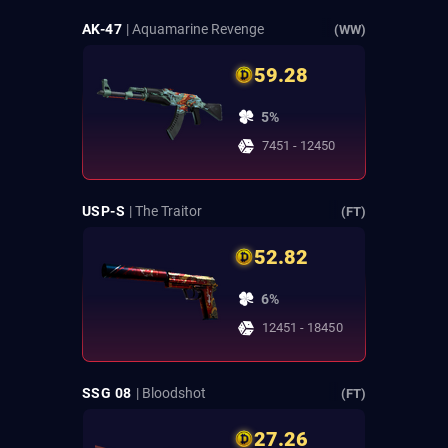
AK-47
| Aquamarine Revenge
(WW)
59.28
5%
7451 - 12450
USP-S
| The Traitor
(FT)
52.82
6%
12451 - 18450
SSG 08
| Bloodshot
(FT)
27.26