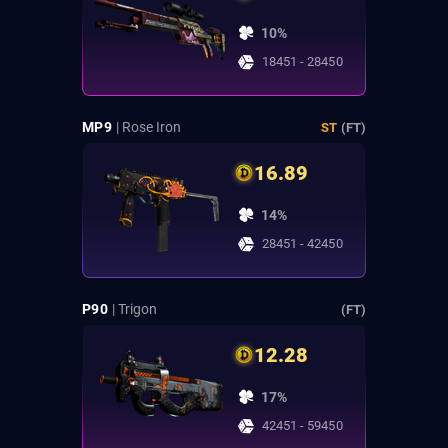
10%
18451 - 28450
MP9
| Rose Iron
ST
(FT)
16.89
14%
28451 - 42450
P90
| Trigon
(FT)
12.28
17%
42451 - 59450