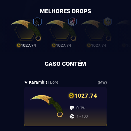
MELHORES DROPS
1027.74
1027.74
1027.74
10
CASO CONTÉM
★ Karambit
| Lore
(MW)
1027.74
0.1%
1 - 100