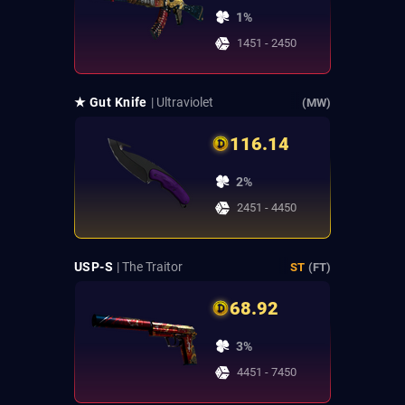
1%
1451 - 2450
★ Gut Knife
| Ultraviolet
(MW)
116.14
2%
2451 - 4450
USP-S
| The Traitor
ST
(FT)
68.92
3%
4451 - 7450