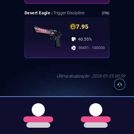
Desert Eagle
| Trigger Discipline
(FN)
7.95
40.55%
59451 - 100000
Última atualização - 2026-01-25 00:59