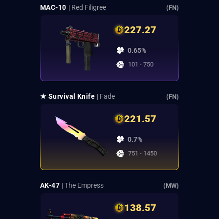
MAC-10
| Red Filigree
(FN)
227.27
0.65%
101 - 750
★ Survival Knife
| Fade
(FN)
221.57
0.7%
751 - 1450
AK-47
| The Empress
(MW)
138.57