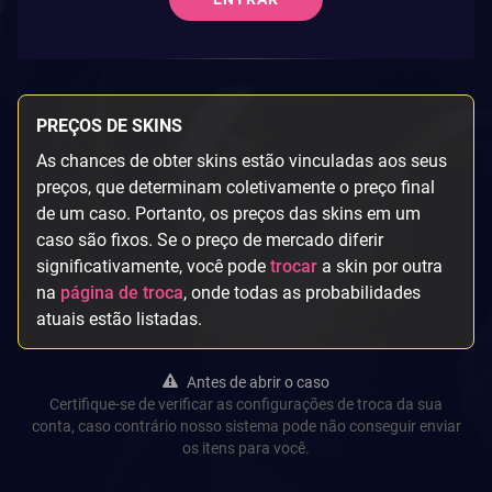
PREÇOS DE SKINS
As chances de obter skins estão vinculadas aos seus
preços, que determinam coletivamente o preço final
de um caso. Portanto, os preços das skins em um
caso são fixos. Se o preço de mercado diferir
significativamente, você pode
trocar
a skin por outra
na
página de troca
, onde todas as probabilidades
atuais estão listadas.
Antes de abrir o caso
Certifique-se de verificar as configurações de troca da sua
conta, caso contrário nosso sistema pode não conseguir enviar
os itens para você.