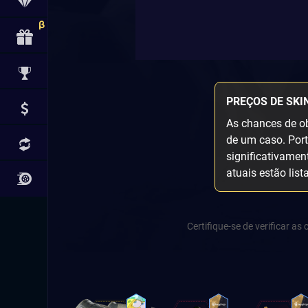
PREÇOS DE SKI
As chances de ob
de um caso. Port
significativamen
atuais estão list
Certifique-se de verificar a