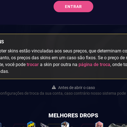
ENTRAR
NS
ter skins estão vinculadas aos seus preços, que determinam col
anto, os preços das skins em um caso são fixos. Se o preço de 
te, você pode
trocar
a skin por outra na
página de troca
, onde t
adas.
Antes de abrir o caso
s configurações de troca da sua conta, caso contrário nosso sistema pode 
MELHORES DROPS