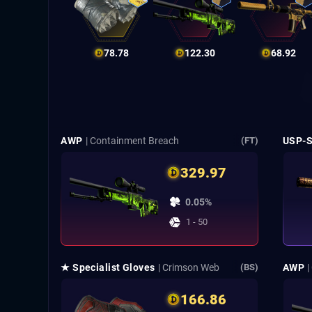
78.78
122.30
68.92
AWP
| Containment Breach
USP-
(FT)
329.97
0.05%
1 - 50
★ Specialist Gloves
| Crimson Web
AWP
|
(BS)
166.86