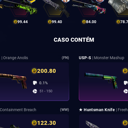
99.44
99.40
84.00
78.
CASO CONTÉM
S
| Orange Anolis
USP-S
| Monster Mashup
(FN)
200.80
0.1%
51 - 150
 Containment Breach
★ Huntsman Knife
| Free
(WW)
122.30