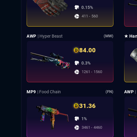
0.15%
411 - 560
AWP
| Hyper Beast
★ Han
(MW)
84.00
0.3%
1261 - 1560
MP9
| Food Chain
AWP
|
(FN)
31.36
1%
3461 - 4460