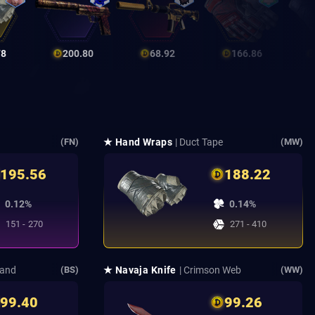
78
200.80
68.92
166.86
★ Hand Wraps
| Duct Tape
(FN)
(MW)
195.56
188.22
0.12%
0.14%
151 - 270
271 - 410
hand
★ Navaja Knife
| Crimson Web
(BS)
(WW)
99.40
99.26