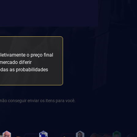
etivamente o preço final
mercado diferir
odas as probabilidades
não conseguir enviar os itens para você.