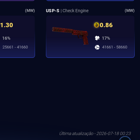
USP-S
| Check Engine
(MW)
(MW)
1.30
0.86
16%
17%
25661 - 41660
41661 - 58660
Última atualização - 2026-07-18 00:23