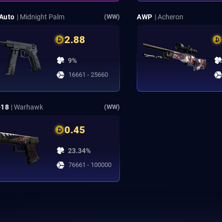
Auto
| Midnight Palm
AWP
| Acheron
(WW)
2.88
9%
16661 - 25660
-18
| Warhawk
(WW)
0.45
23.34%
76661 - 100000