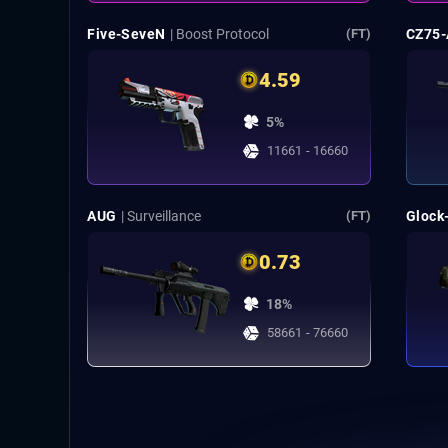
Five-SeveN
| Boost Protocol
CZ75-
(FT)
4.59
5%
11661 - 16660
AUG
| Surveillance
Glock
(FT)
0.73
18%
58661 - 76660