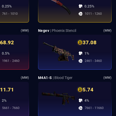
0.25%
0.25%
761 - 1010
1011 - 1260
Negev
| Phoenix Stencil
(WW)
(MW)
68.92
37.08
0.5%
1%
1961 - 2460
2461 - 3460
M4A1-S
| Blood Tiger
(MW)
(MW)
11.71
5.74
2%
4%
5661 - 7660
7661 - 11660