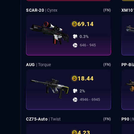
SCAR-20
| Cyrex
XM10
(FN)
69.14
0.3%
646 - 945
AUG
| Torque
PP-Bi
(FN)
18.44
2%
4946 - 6945
CZ75-Auto
| Twist
P90
|
(FN)
4.23