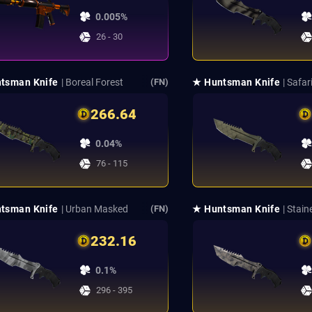
0.005%
26 - 30
tsman Knife
| Boreal Forest
★ Huntsman Knife
| Safa
(FN)
266.64
0.04%
76 - 115
tsman Knife
| Urban Masked
★ Huntsman Knife
| Stain
(FN)
232.16
0.1%
296 - 395