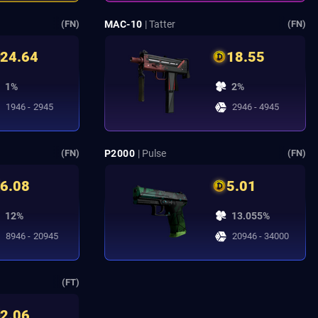
MAC-10
| Tatter
(FN)
(FN)
24.64
18.55
1%
2%
1946 - 2945
2946 - 4945
P2000
| Pulse
(FN)
(FN)
6.08
5.01
12%
13.055%
8946 - 20945
20946 - 34000
(FT)
2.06