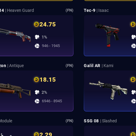
14
| Heaven Guard
Tec-9
| Isaac
(FN)
24.75
1%
946 - 1945
zon
| Antique
Galil AR
| Kami
(FN)
18.15
2%
6946 - 8945
 Module
SSG 08
| Slashed
(FN)
2.29