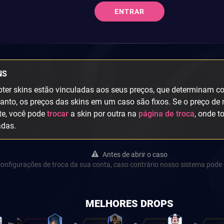
ENTRAR
NS
ter skins estão vinculadas aos seus preços, que determinam col
anto, os preços das skins em um caso são fixos. Se o preço de 
te, você pode
trocar
a skin por outra na
página de troca
, onde t
adas.
Antes de abrir o caso
s configurações de troca da sua conta, caso contrário nosso sistema pode 
MELHORES DROPS