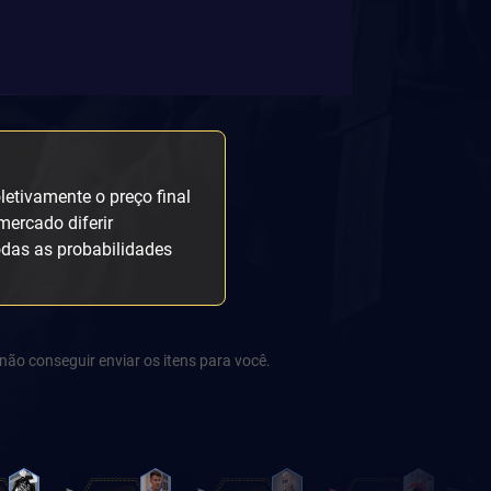
etivamente o preço final
mercado diferir
odas as probabilidades
não conseguir enviar os itens para você.