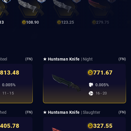
13
108.90
123.25
279.75
Steel
★ Huntsman Knife
| Night
(FN)
(FN)
813.48
771.67
0.005%
0.005%
11 - 15
16 - 20
ched
★ Huntsman Knife
| Slaughter
(FN)
(FN)
405.78
327.55