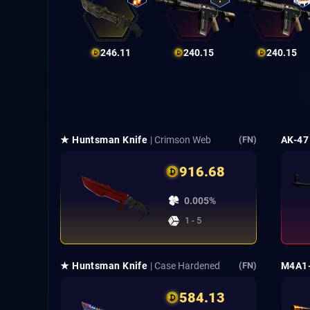
246.11
240.15
240.15
★ Huntsman Knife
| Crimson Web
AK-47
(FN)
916.68
0.005%
1 - 5
★ Huntsman Knife
| Case Hardened
M4A1
(FN)
584.13