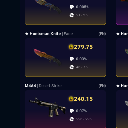
0.005%
21 - 25
★ Huntsman Knife
| Fade
★ Hun
(FN)
279.75
0.03%
46 - 75
M4A4
| Desert-Strike
★ Hun
(FN)
240.15
0.07%
226 - 295