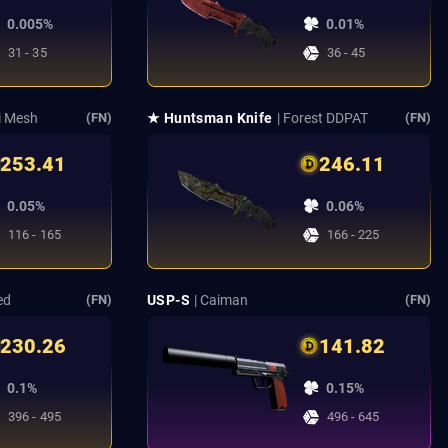
0.005%
0.01%
31 - 35
36 - 45
ri Mesh
★ Huntsman Knife
| Forest DDPAT
(FN)
(FN)
253.41
246.11
0.05%
0.06%
116 - 165
166 - 225
ed
USP-S
| Caiman
(FN)
(FN)
230.26
141.82
0.1%
0.15%
396 - 495
496 - 645