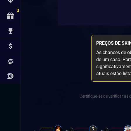
PREÇOS DE SKI
As chances de ob
de um caso. Port
significativamen
atuais estão list
Certifique-se de verificar a