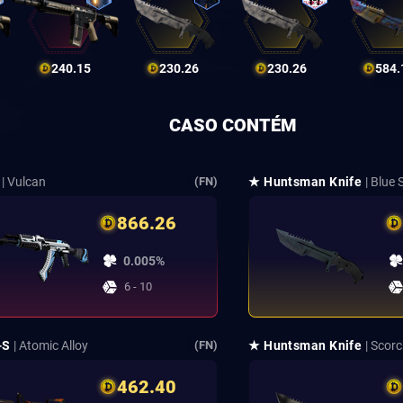
240.15
230.26
230.26
584.
CASO CONTÉM
| Vulcan
★ Huntsman Knife
| Blue 
(FN)
866.26
0.005%
6 - 10
-S
| Atomic Alloy
★ Huntsman Knife
| Scor
(FN)
462.40