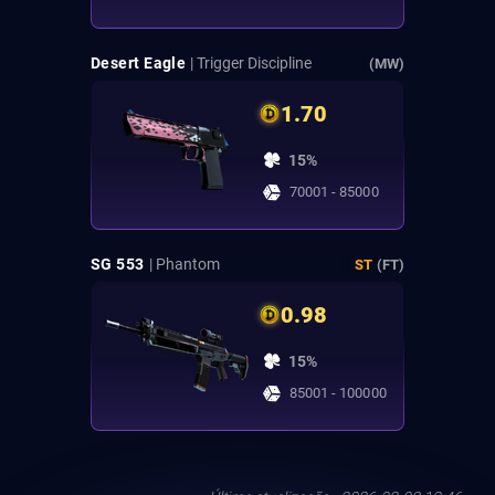
Desert Eagle
| Trigger Discipline
(MW)
1.70
15%
70001 - 85000
SG 553
| Phantom
ST
(FT)
0.98
15%
85001 - 100000