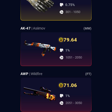
0.75%
301 - 1050
AK-47
| Asiimov
(MW)
79.64
1%
1051 - 2050
AWP
| Wildfire
(FT)
71.06
1%
2051 - 3050