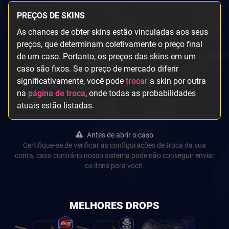
PREÇOS DE SKINS
As chances de obter skins estão vinculadas aos seus
preços, que determinam coletivamente o preço final
de um caso. Portanto, os preços das skins em um
caso são fixos. Se o preço de mercado diferir
significativamente, você pode
trocar
a skin por outra
na
página de troca
, onde todas as probabilidades
atuais estão listadas.
Antes de abrir o caso
Certifique-se de verificar as configurações de troca da sua
conta, caso contrário nosso sistema pode não conseguir enviar
os itens para você.
MELHORES DROPS