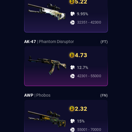
5.22
9.95%
32351 - 42300
AK-47
| Phantom Disruptor
(FT)
4.73
12.7%
42301 - 55000
AWP
| Phobos
(FN)
2.32
15%
55001 - 70000