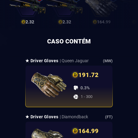
2.32
2.32
164.99
CASO CONTÉM
★ Driver Gloves
| Queen Jaguar
(MW)
191.72
0.3%
1 - 300
★ Driver Gloves
| Diamondback
(FT)
164.99