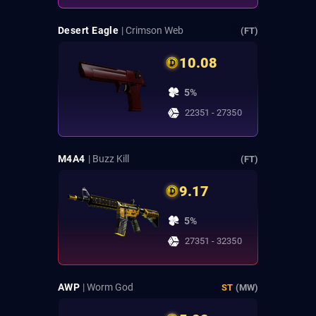
Desert Eagle
| Crimson Web
(FT)
10.08
5%
22351 - 27350
M4A4
| Buzz Kill
(FT)
9.17
5%
27351 - 32350
AWP
| Worm God
ST
(MW)