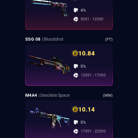
4%
8351 - 12350
SSG 08
| Bloodshot
(FT)
10.84
5%
12351 - 17350
M4A4
| Desolate Space
(MW)
10.14
5%
17351 - 22350