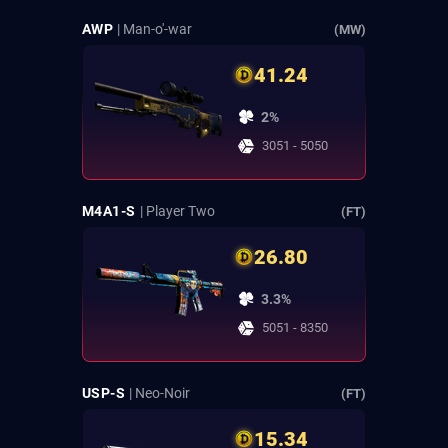
AWP
| Man-o'-war
(MW)
41.24
2%
3051 - 5050
M4A1-S
| Player Two
(FT)
26.80
3.3%
5051 - 8350
USP-S
| Neo-Noir
(FT)
15.34