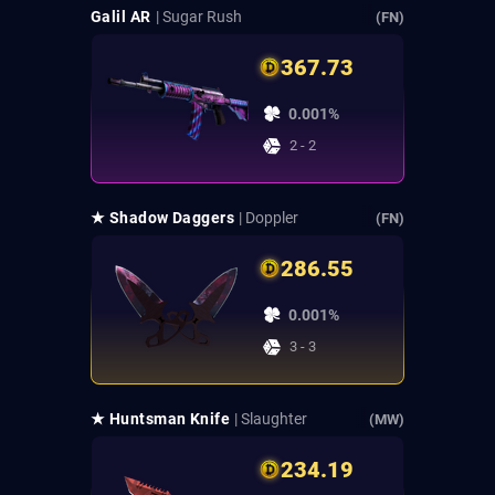
Galil AR
| Sugar Rush
(FN)
367.73
0.001%
2 - 2
★ Shadow Daggers
| Doppler
(FN)
286.55
0.001%
3 - 3
★ Huntsman Knife
| Slaughter
(MW)
234.19