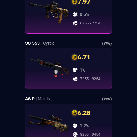
7.97
0.5%
6755 - 7254
SG 553
| Cyrex
(WW)
6.71
1%
7255 - 8254
AWP
| Mortis
(WW)
6.28
1.2%
8255 - 9454