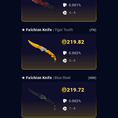
0.001%
4 - 4
★ Falchion Knife
| Tiger Tooth
(FN)
219.82
0.002%
5 - 6
★ Falchion Knife
| Blue Steel
(MW)
219.72
0.002%
7 - 8