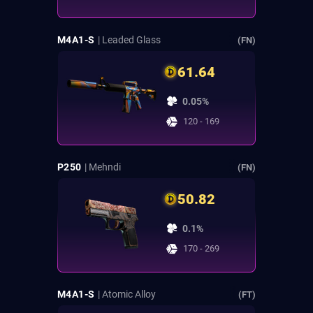
M4A1-S
| Leaded Glass
(FN)
61.64
0.05%
120 - 169
P250
| Mehndi
(FN)
50.82
0.1%
170 - 269
M4A1-S
| Atomic Alloy
(FT)