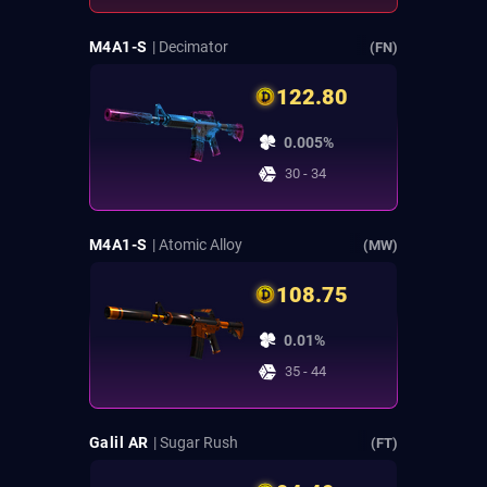
M4A1-S
| Decimator
(FN)
122.80
0.005%
30 - 34
M4A1-S
| Atomic Alloy
(MW)
108.75
0.01%
35 - 44
Galil AR
| Sugar Rush
(FT)