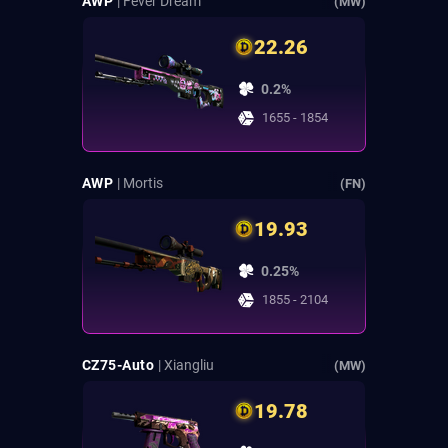
AWP
| Fever Dream
(MW)
22.26
0.2%
1655 - 1854
AWP
| Mortis
(FN)
19.93
0.25%
1855 - 2104
CZ75-Auto
| Xiangliu
(MW)
19.78