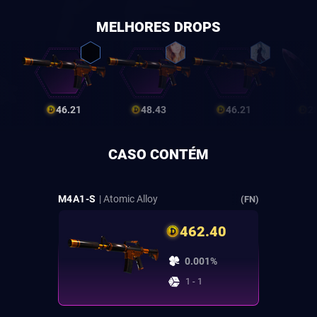
MELHORES DROPS
46.21
48.43
46.21
2
CASO CONTÉM
M4A1-S
| Atomic Alloy
(FN)
462.40
0.001%
1 - 1