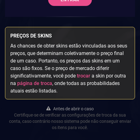
PREÇOS DE SKINS
As chances de obter skins estão vinculadas aos seus
preços, que determinam coletivamente o preço final
de um caso. Portanto, os preços das skins em um
caso são fixos. Se o preço de mercado diferir
significativamente, você pode
trocar
a skin por outra
na
página de troca
, onde todas as probabilidades
atuais estão listadas.
Antes de abrir o caso
Certifique-se de verificar as configurações de troca da sua
conta, caso contrário nosso sistema pode não conseguir enviar
os itens para você.