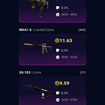
0.3%
4655 - 4954
M4A1-S
| Leaded Glass
(WW)
11.63
0.3%
4955 - 5254
SG 553
| Cyrex
(FT)
9.59
0.5%
5255 - 5754