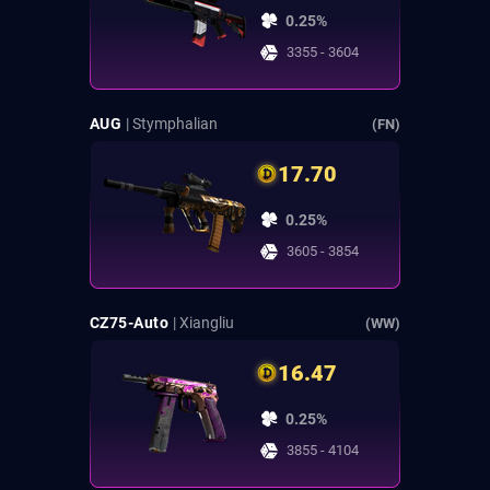
0.25%
3355 - 3604
AUG
| Stymphalian
(FN)
17.70
0.25%
3605 - 3854
CZ75-Auto
| Xiangliu
(WW)
16.47
0.25%
3855 - 4104