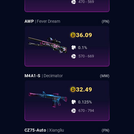
470 - 569
AWP
| Fever Dream
(FN)
36.09
0.1%
570 - 669
M4A1-S
| Decimator
(MW)
32.49
0.125%
670 - 794
CZ75-Auto
| Xiangliu
(FN)