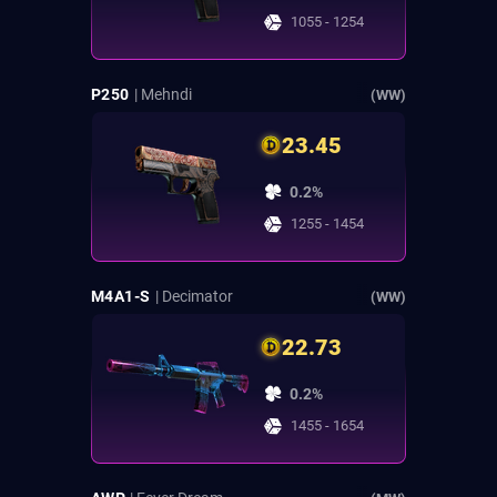
1055 - 1254
P250
| Mehndi
(WW)
23.45
0.2%
1255 - 1454
M4A1-S
| Decimator
(WW)
22.73
0.2%
1455 - 1654