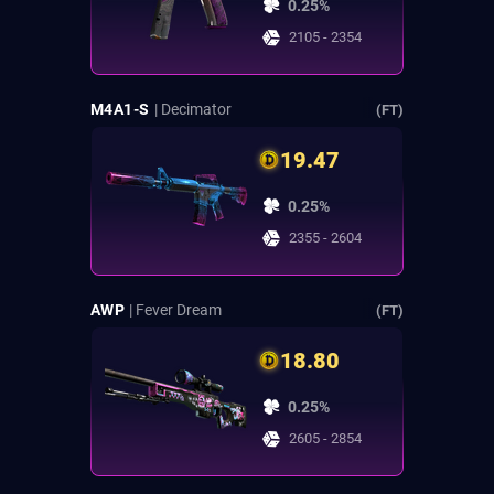
0.25%
2105 - 2354
M4A1-S
| Decimator
(FT)
19.47
0.25%
2355 - 2604
AWP
| Fever Dream
(FT)
18.80
0.25%
2605 - 2854