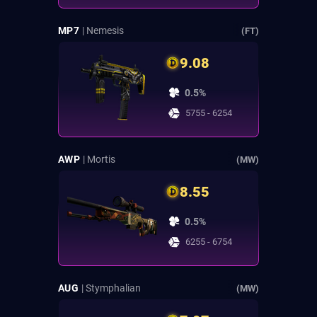
MP7
| Nemesis
(FT)
9.08
0.5%
5755 - 6254
AWP
| Mortis
(MW)
8.55
0.5%
6255 - 6754
AUG
| Stymphalian
(MW)