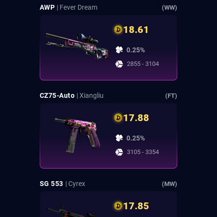
AWP
| Fever Dream
(WW)
18.61
0.25%
2855 - 3104
CZ75-Auto
| Xiangliu
(FT)
17.88
0.25%
3105 - 3354
SG 553
| Cyrex
(MW)
17.85