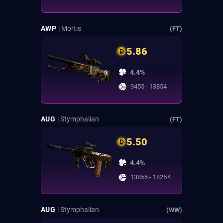
AWP
| Mortis
(FT)
5.86
4.4%
9455 - 13854
AUG
| Stymphalian
(FT)
5.50
4.4%
13855 - 18254
AUG
| Stymphalian
(WW)