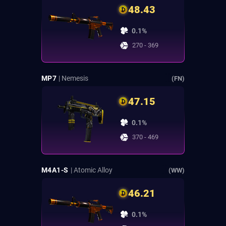
48.43
0.1%
270 - 369
MP7
| Nemesis
(FN)
47.15
0.1%
370 - 469
M4A1-S
| Atomic Alloy
(WW)
46.21
0.1%