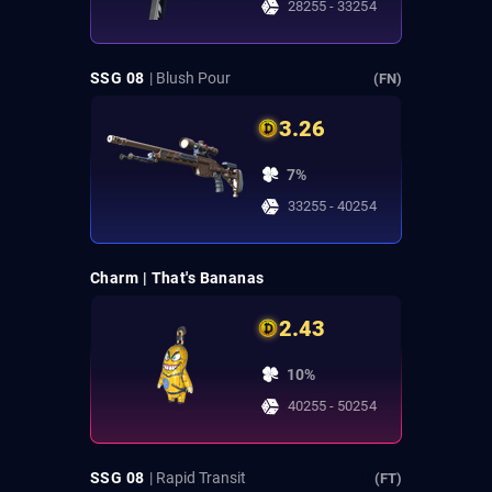
28255 - 33254
SSG 08
| Blush Pour
(FN)
3.26
7%
33255 - 40254
Charm | That's Bananas
2.43
10%
40255 - 50254
SSG 08
| Rapid Transit
(FT)