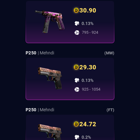
30.90
0.13%
795 - 924
P250
| Mehndi
(MW)
29.30
0.13%
925 - 1054
P250
| Mehndi
(FT)
24.72
0.2%