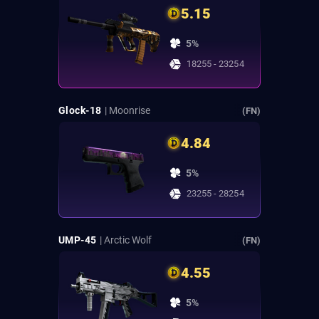
5.15
5%
18255 - 23254
Glock-18
| Moonrise
(FN)
4.84
5%
23255 - 28254
UMP-45
| Arctic Wolf
(FN)
4.55
5%