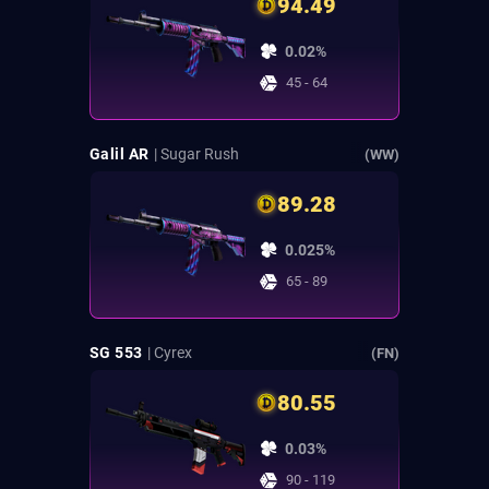
94.49
0.02%
45 - 64
Galil AR
| Sugar Rush
(WW)
89.28
0.025%
65 - 89
SG 553
| Cyrex
(FN)
80.55
0.03%
90 - 119