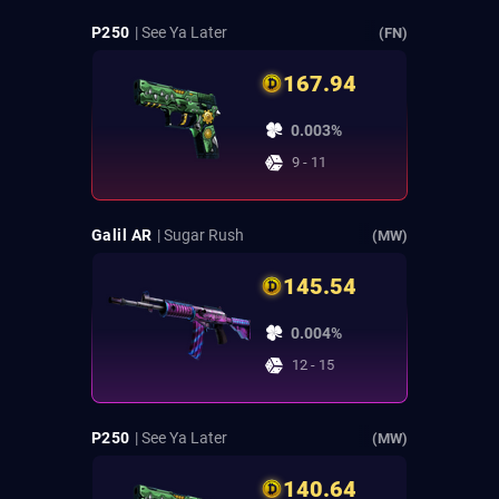
P250
| See Ya Later
(FN)
167.94
0.003%
9 - 11
Galil AR
| Sugar Rush
(MW)
145.54
0.004%
12 - 15
P250
| See Ya Later
(MW)
140.64