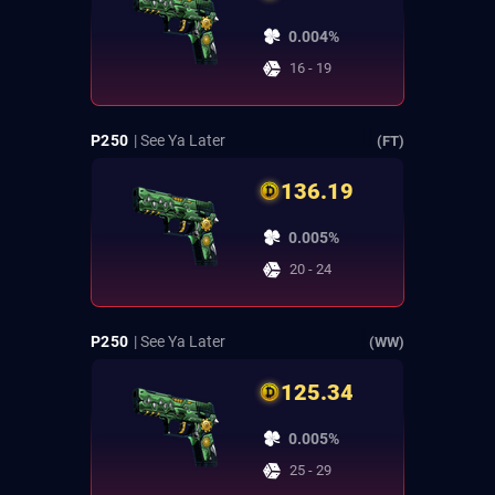
0.004%
16 - 19
P250
| See Ya Later
(FT)
136.19
0.005%
20 - 24
P250
| See Ya Later
(WW)
125.34
0.005%
25 - 29