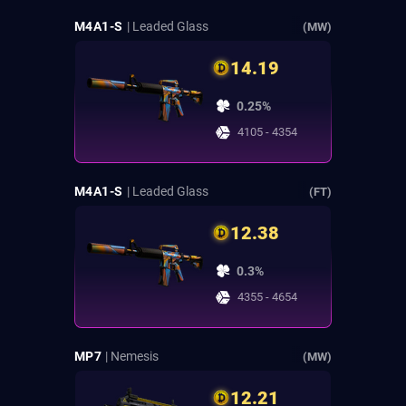
M4A1-S
| Leaded Glass
(MW)
14.19
0.25%
4105 - 4354
M4A1-S
| Leaded Glass
(FT)
12.38
0.3%
4355 - 4654
MP7
| Nemesis
(MW)
12.21