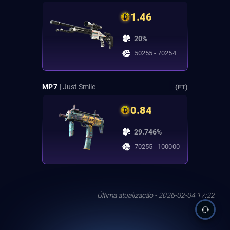
1.46
20%
50255 - 70254
MP7
| Just Smile
(FT)
0.84
29.746%
70255 - 100000
Última atualização - 2026-02-04 17:22