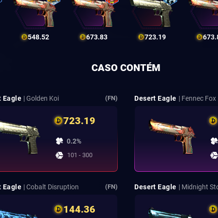
548.52
673.83
723.19
673.
CASO CONTÉM
t Eagle
| Golden Koi
Desert Eagle
| Fennec Fox
(FN)
723.19
0.2%
101 - 300
t Eagle
| Cobalt Disruption
Desert Eagle
| Midnight S
(FN)
144.36