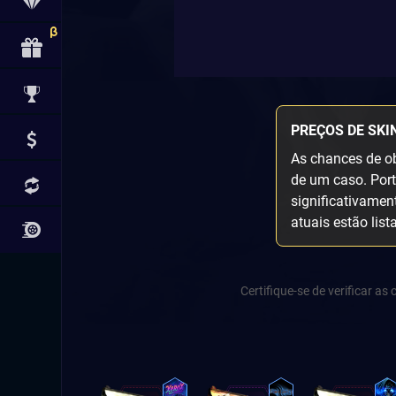
PREÇOS DE SKI
As chances de ob
de um caso. Port
significativamen
atuais estão list
Certifique-se de verificar a