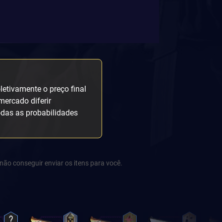
etivamente o preço final
mercado diferir
odas as probabilidades
não conseguir enviar os itens para você.