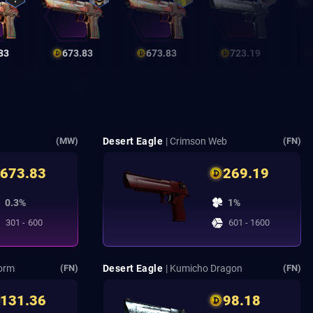
83
673.83
673.83
723.19
Desert Eagle
| Crimson Web
(MW)
(FN)
673.83
269.19
0.3%
1%
301 - 600
601 - 1600
torm
Desert Eagle
| Kumicho Dragon
(FN)
(FN)
131.36
98.18