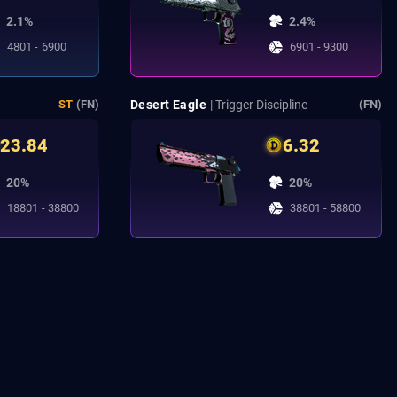
2.1%
2.4%
4801 - 6900
6901 - 9300
Desert Eagle
| Trigger Discipline
ST
(FN)
(FN)
23.84
6.32
20%
20%
18801 - 38800
38801 - 58800