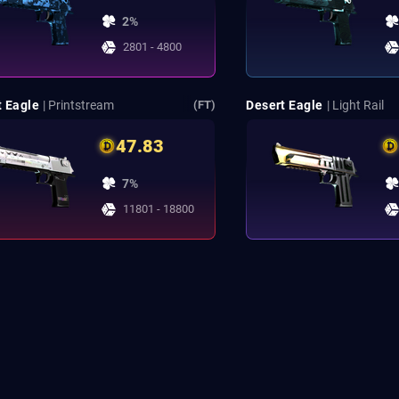
2%
2801 - 4800
t Eagle
| Printstream
Desert Eagle
| Light Rail
(FT)
47.83
7%
11801 - 18800