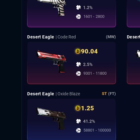
1.2%
1601 - 2800
Desert Eagle
| Code Red
Deser
(MW)
90.04
2.5%
9301 - 11800
Desert Eagle
| Oxide Blaze
ST
(FT)
1.25
41.2%
58801 - 100000