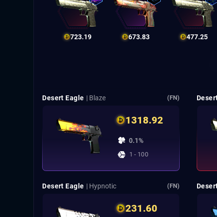
723.19
673.83
477.25
Desert Eagle
| Blaze
Deser
(FN)
1318.92
0.1%
1 - 100
Desert Eagle
| Hypnotic
Deser
(FN)
231.60