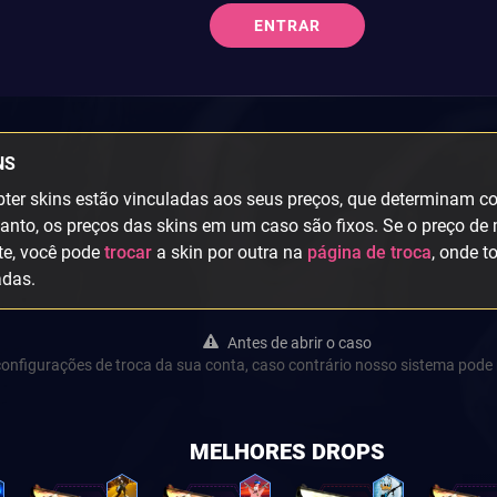
ENTRAR
NS
ter skins estão vinculadas aos seus preços, que determinam col
anto, os preços das skins em um caso são fixos. Se o preço de 
te, você pode
trocar
a skin por outra na
página de troca
, onde t
adas.
Antes de abrir o caso
s configurações de troca da sua conta, caso contrário nosso sistema pode 
MELHORES DROPS