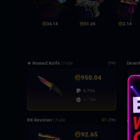
34.14
51.24
2.14
★ Nomad Knife
| Fade
Deser
(FN)
950.04
0.75%
1 - 750
R8 Revolver
| Fade
AK-47
ST
(FN)
92.65