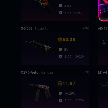
3.5%
6751 - 10250
SG 553
| Hypnotic
AK-47
(FN)
50.38
5%
24251 - 29250
CZ75-Auto
| Xiangliu
M4A4
(FT)
11.97
10.25%
53501 - 63750