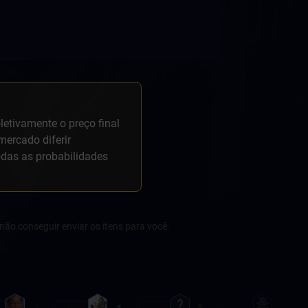
etivamente o preço final
mercado diferir
odas as probabilidades
não conseguir enviar os itens para você.