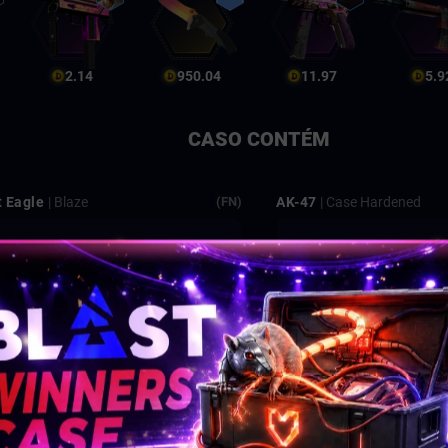
2.14
950.04
11.97
5.9
CASO CONTÉM
t Eagle
| Blaze
AK-47
| Case Hardened
(FN)
655.83
1%
751 - 1750
| Jaguar
AWP
| Redline
(FT)
73.25