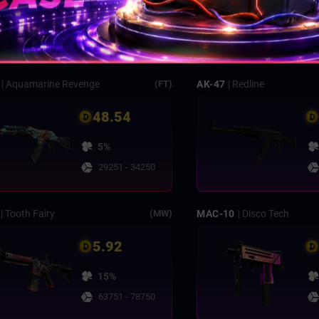
4%
10251 - 14250
| Aquamarine Revenge
AK-47
| Redline
(FT)
48.54
5%
29251 - 34250
| Tooth Fairy
MAC-10
| Disco Tech
(MW)
5.92
15%
63751 - 78750