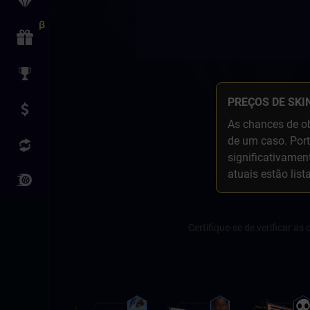
PREÇOS DE SKI
As chances de ob
de um caso. Port
significativamen
atuais estão list
Certifique-se de verificar a