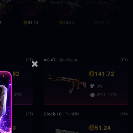
2
34.14
48.54
141.72
AK-47
| Bloodsport
(FT)
(FT)
299.82
141.72
2%
3%
1751 - 3750
3751 - 6750
Glock-18
| Franklin
(FT)
(FN)
54.93
51.24