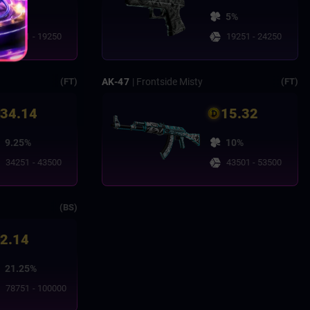
5%
5%
14251 - 19250
19251 - 24250
AK-47
| Frontside Misty
(FT)
(FT)
34.14
15.32
9.25%
10%
34251 - 43500
43501 - 53500
(BS)
2.14
21.25%
78751 - 100000