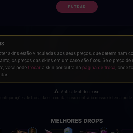
ENTRAR
NS
ter skins estão vinculadas aos seus preços, que determinam col
anto, os preços das skins em um caso são fixos. Se o preço de 
te, você pode
trocar
a skin por outra na
página de troca
, onde t
adas.
Antes de abrir o caso
s configurações de troca da sua conta, caso contrário nosso sistema pode 
MELHORES DROPS