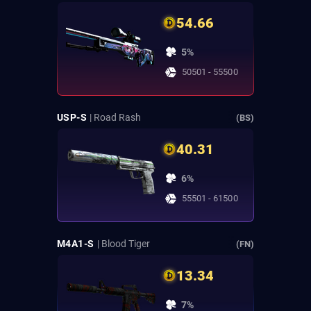
54.66
5%
50501 - 55500
USP-S
| Road Rash
(BS)
40.31
6%
55501 - 61500
M4A1-S
| Blood Tiger
(FN)
13.34
7%