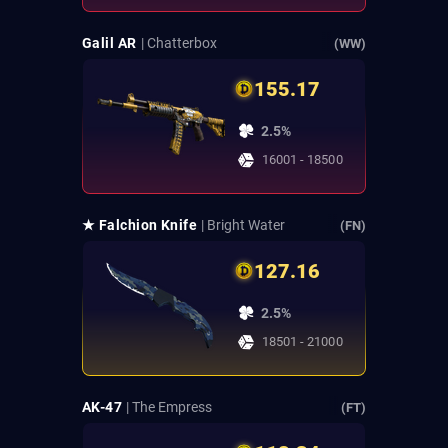
Galil AR
| Chatterbox
(WW)
155.17
2.5%
16001 - 18500
★ Falchion Knife
| Bright Water
(FN)
127.16
2.5%
18501 - 21000
AK-47
| The Empress
(FT)