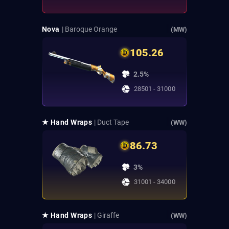
Nova
| Baroque Orange
(MW)
105.26
2.5%
28501 - 31000
★ Hand Wraps
| Duct Tape
(WW)
86.73
3%
31001 - 34000
★ Hand Wraps
| Giraffe
(WW)