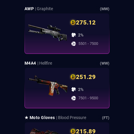
AWP
| Graphite
(MW)
275.12
2%
5501 - 7500
M4A4
| Hellfire
(WW)
251.29
2%
7501 - 9500
★ Moto Gloves
| Blood Pressure
(FT)
215.89