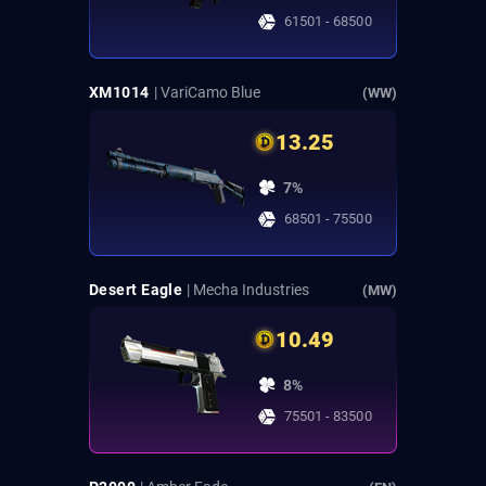
61501 - 68500
XM1014
| VariCamo Blue
(WW)
13.25
7%
68501 - 75500
Desert Eagle
| Mecha Industries
(MW)
10.49
8%
75501 - 83500