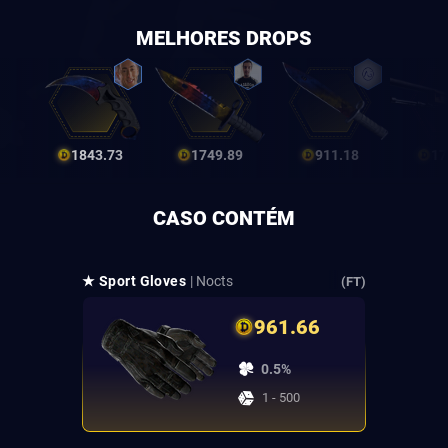
MELHORES DROPS
1843.73
1749.89
911.18
17
CASO CONTÉM
★ Sport Gloves
| Nocts
(FT)
961.66
0.5%
1 - 500