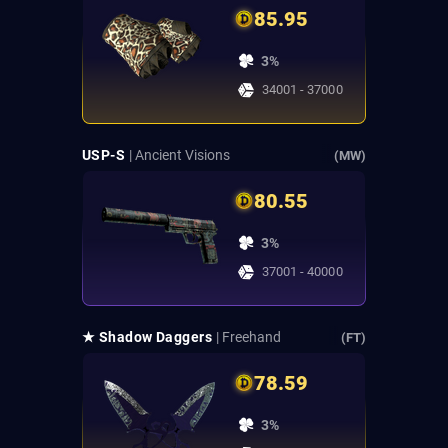
85.95
3%
34001 - 37000
USP-S
| Ancient Visions
(MW)
80.55
3%
37001 - 40000
★ Shadow Daggers
| Freehand
(FT)
78.59
3%