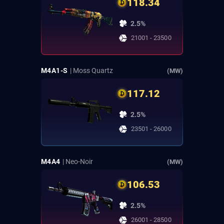
118.34
2.5%
21001 - 23500
M4A1-S
| Moss Quartz
(MW)
117.12
2.5%
23501 - 26000
M4A4
| Neo-Noir
(MW)
106.53
2.5%
26001 - 28500