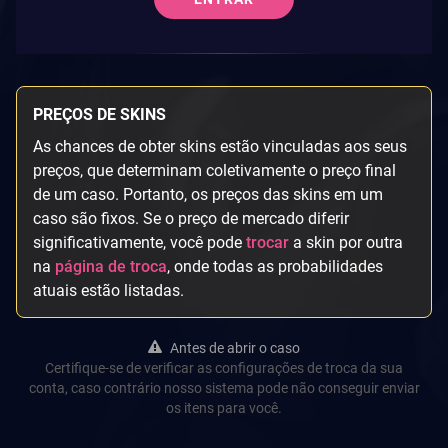
PREÇOS DE SKINS
As chances de obter skins estão vinculadas aos seus
preços, que determinam coletivamente o preço final
de um caso. Portanto, os preços das skins em um
caso são fixos. Se o preço de mercado diferir
significativamente, você pode
trocar
a skin por outra
na
página de troca
, onde todas as probabilidades
atuais estão listadas.
Antes de abrir o caso
Certifique-se de verificar as configurações de troca da sua
conta, caso contrário nosso sistema pode não conseguir enviar
os itens para você.