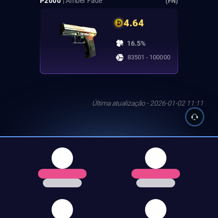
P2000
| Amber Fade
(FN)
4.64
16.5%
83501 - 100000
Última atualização - 2026-01-02 11:11