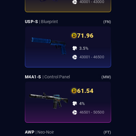
40001 - 43000
USP-S
| Blueprint
(FN)
71.96
3.5%
43001 - 46500
M4A1-S
| Control Panel
(MW)
61.54
4%
46501 - 50500
AWP
| Neo-Noir
(FT)