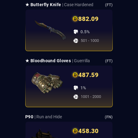
★ Butterfly Knife
| Case Hardened
(FT)
882.09
0.5%
501 - 1000
★ Bloodhound Gloves
| Guerrilla
(FT)
487.59
1%
1001 - 2000
P90
| Run and Hide
(FN)
458.30