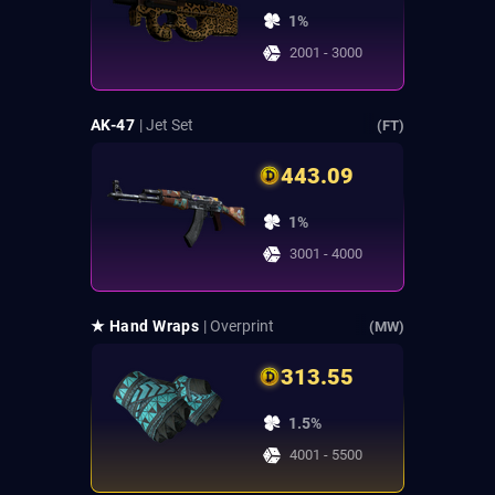
1%
2001 - 3000
AK-47
| Jet Set
(FT)
443.09
1%
3001 - 4000
★ Hand Wraps
| Overprint
(MW)
313.55
1.5%
4001 - 5500