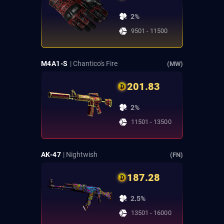
2%
9501 - 11500
M4A1-S
| Chantico's Fire
(MW)
201.83
2%
11501 - 13500
AK-47
| Nightwish
(FN)
187.28
2.5%
13501 - 16000