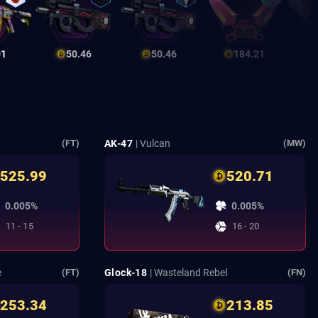
01
50.46
50.46
184.21
AK-47
| Vulcan
(FT)
(MW)
525.99
520.71
0.005%
0.005%
11 - 15
16 - 20
e
Glock-18
| Wasteland Rebel
(FT)
(FN)
253.34
213.85