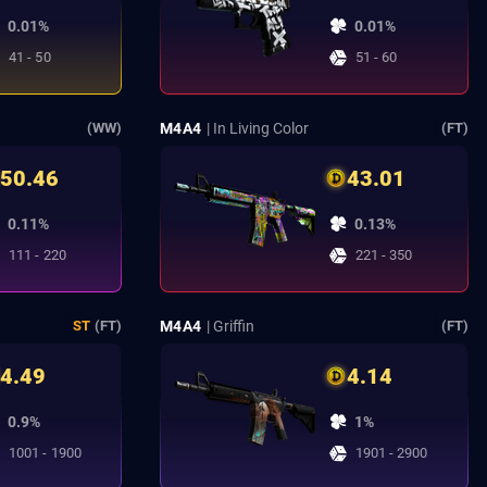
0.01%
0.01%
41 - 50
51 - 60
M4A4
| In Living Color
(WW)
(FT)
50.46
43.01
0.11%
0.13%
111 - 220
221 - 350
M4A4
| Griffin
ST
(FT)
(FT)
4.49
4.14
0.9%
1%
1001 - 1900
1901 - 2900