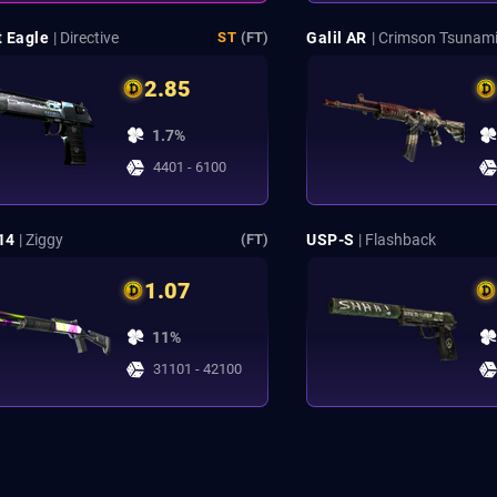
t Eagle
| Directive
Galil AR
| Crimson Tsunam
ST
(FT)
2.85
1.7%
4401 - 6100
14
| Ziggy
USP-S
| Flashback
(FT)
1.07
11%
31101 - 42100