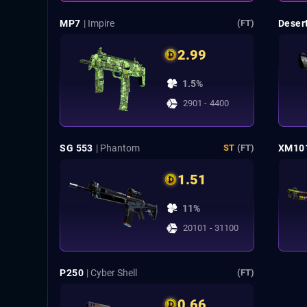
MP7
| Impire
Deser
(FT)
2.99
1.5%
2901 - 4400
SG 553
| Phantom
XM10
ST
(FT)
1.51
11%
20101 - 31100
P250
| Cyber Shell
(FT)
0.66