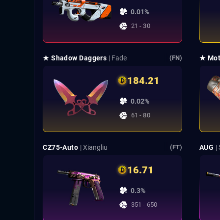
0.01%
21 - 30
★ Shadow Daggers
| Fade
★ Mot
(FN)
184.21
0.02%
61 - 80
CZ75-Auto
| Xiangliu
AUG
|
(FT)
16.71
0.3%
351 - 650