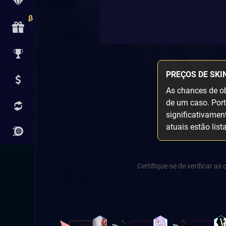
PREÇOS DE SKI
As chances de ob
de um caso. Port
significativamen
atuais estão list
Certifique-se de verificar a