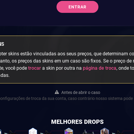
ENTRAR
NS
ter skins estão vinculadas aos seus preços, que determinam col
anto, os preços das skins em um caso são fixos. Se o preço de 
te, você pode
trocar
a skin por outra na
página de troca
, onde t
adas.
Antes de abrir o caso
s configurações de troca da sua conta, caso contrário nosso sistema pode 
MELHORES DROPS