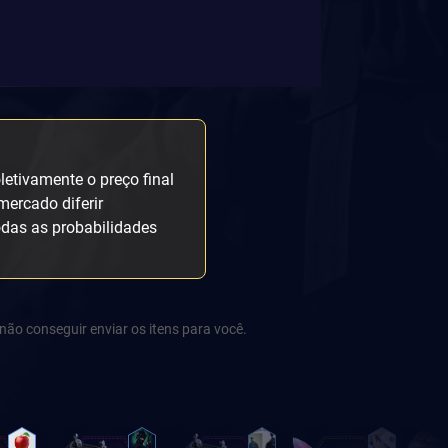
etivamente o preço final
mercado diferir
odas as probabilidades
não conseguir enviar os itens para você.