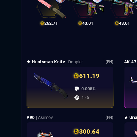
262.71
43.01
43.01
★ Huntsman Knife
| Doppler
AK-47
(FN)
611.19
0.005%
1 - 5
P90
| Asiimov
★ Urs
(FN)
300.64