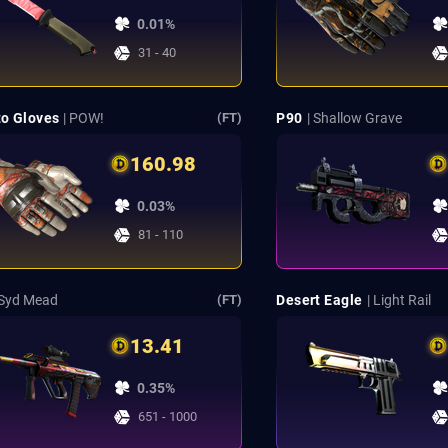
0.01%
31 - 40
o Gloves
| POW!
P90
| Shallow Grave
(FT)
160.98
0.03%
81 - 110
 Syd Mead
Desert Eagle
| Light Rail
(FT)
13.41
0.35%
651 - 1000