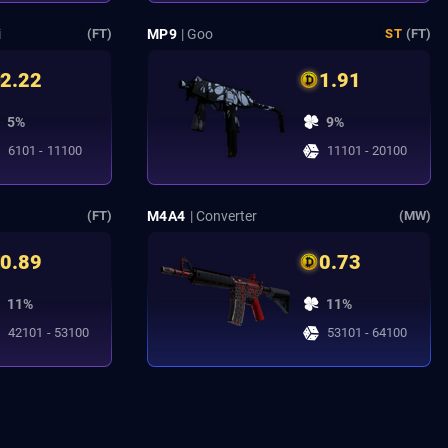
i
MP9
| Goo
(FT)
ST
(FT)
2.22
1.91
5%
9%
6101 - 11100
11101 - 20100
M4A4
| Converter
(FT)
(MW)
0.89
0.73
11%
11%
42101 - 53100
53101 - 64100