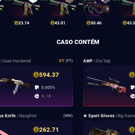
23.74
43.01
50.46
43.
CASO CONTÉM
| Case Hardened
AWP
| Oni Taiji
ST
(FT)
594.37
0.005%
6 - 10
us Knife
| Slaughter
★ Sport Gloves
| Big Gam
(MW)
262.71