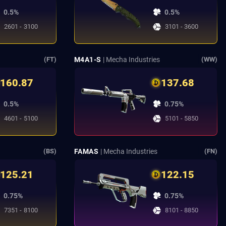
0.5%
0.5%
2601 - 3100
3101 - 3600
M4A1-S
| Mecha Industries
(FT)
(WW)
160.87
137.68
0.5%
0.75%
4601 - 5100
5101 - 5850
FAMAS
| Mecha Industries
(BS)
(FN)
125.21
122.15
0.75%
0.75%
7351 - 8100
8101 - 8850