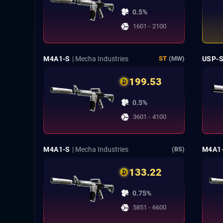
0.5%
1601 - 2100
M4A1-S
| Mecha Industries
USP-
ST
(MW)
199.53
0.5%
3601 - 4100
M4A1-S
| Mecha Industries
M4A1
(BS)
133.22
0.75%
5851 - 6600