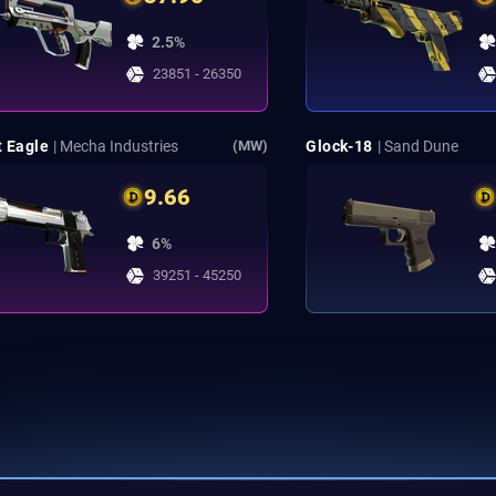
2.5%
23851 - 26350
t Eagle
| Mecha Industries
Glock-18
| Sand Dune
(MW)
9.66
6%
39251 - 45250