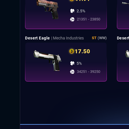
2.5%
21351 - 23850
Desert Eagle
| Mecha Industries
Deser
ST
(WW)
17.50
5%
34251 - 39250