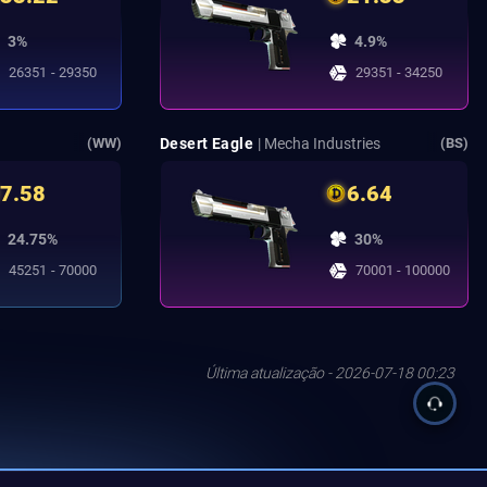
3%
4.9%
26351 - 29350
29351 - 34250
Desert Eagle
| Mecha Industries
(WW)
(BS)
7.58
6.64
24.75%
30%
45251 - 70000
70001 - 100000
Última atualização - 2026-07-18 00:23