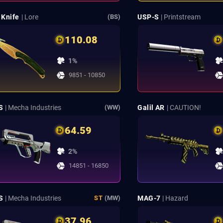
 Knife
| Lore
USP-S
| Printstream
(BS)
110.08
1%
9851 - 10850
S
| Mecha Industries
Galil AR
| CAUTION!
(WW)
64.59
2%
14851 - 16850
S
| Mecha Industries
MAG-7
| Hazard
ST
(MW)
37.96