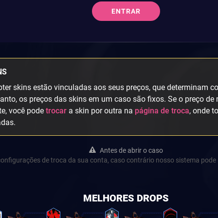
ENTRAR
NS
ter skins estão vinculadas aos seus preços, que determinam col
anto, os preços das skins em um caso são fixos. Se o preço de 
te, você pode
trocar
a skin por outra na
página de troca
, onde t
adas.
Antes de abrir o caso
s configurações de troca da sua conta, caso contrário nosso sistema pode 
MELHORES DROPS