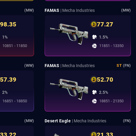
FAMAS
| Mecha Industries
(MW)
(MW)
98.35
77.27
1%
1.5%
10851 - 11850
11851 - 13350
FAMAS
| Mecha Industries
(WW)
ST
(FN)
57.39
52.70
2%
2.5%
16851 - 18850
18851 - 21350
Desert Eagle
| Mecha Industries
(MW)
(FN)
33.22
21.33