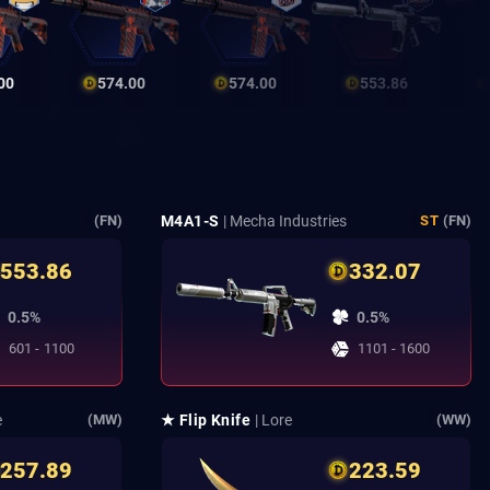
00
574.00
574.00
553.86
M4A1-S
| Mecha Industries
(FN)
ST
(FN)
553.86
332.07
0.5%
0.5%
601 - 1100
1101 - 1600
e
★ Flip Knife
| Lore
(MW)
(WW)
257.89
223.59