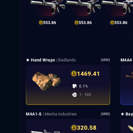
553.86
553.86
553.86
★ Hand Wraps
| Badlands
M4A4
(MW)
1469.41
0.1%
1 - 100
M4A1-S
| Mecha Industries
★ Bay
(MW)
320.58