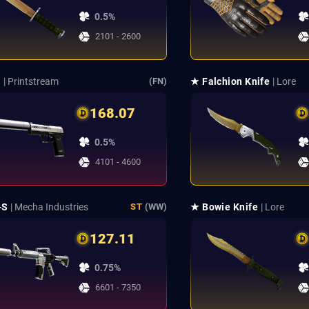
0.5%
2101 - 2600
S
| Printstream
★ Falchion Knife
| Lore
(FN)
168.07
0.5%
4101 - 4600
-S
| Mecha Industries
★ Bowie Knife
| Lore
ST
(WW)
127.11
0.75%
6601 - 7350