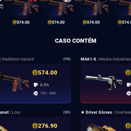
574.00
574.00
574.00
574.
CASO CONTÉM
| Radiation Hazard
M4A1-S
| Mecha Industries
(FN)
574.00
0.5%
101 - 600
onet
| Lore
★ Driver Gloves
| Overtak
(BS)
276.90