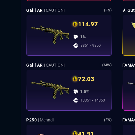
Galil AR
| CAUTION!
★ Gut
(FN)
114.97
1%
8851 - 9850
Galil AR
| CAUTION!
FAMA
(MW)
72.03
1.5%
13351 - 14850
P250
| Mehndi
FAMA
(FN)
41.91