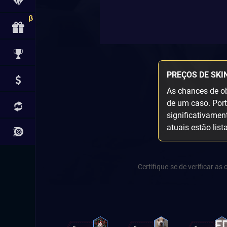
PREÇOS DE SKI
As chances de ob
de um caso. Port
significativamen
atuais estão list
Certifique-se de verificar a