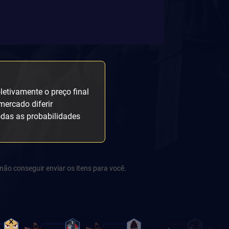
etivamente o preço final
mercado diferir
odas as probabilidades
não conseguir enviar os itens para você.