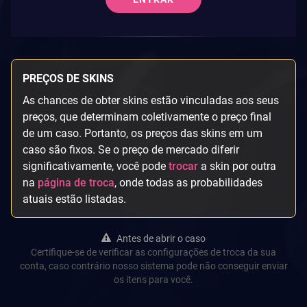
PREÇOS DE SKINS
As chances de obter skins estão vinculadas aos seus
preços, que determinam coletivamente o preço final
de um caso. Portanto, os preços das skins em um
caso são fixos. Se o preço de mercado diferir
significativamente, você pode
trocar
a skin por outra
na
página de troca
, onde todas as probabilidades
atuais estão listadas.
Antes de abrir o caso
Certifique-se de verificar as configurações de troca da sua
conta, caso contrário nosso sistema pode não conseguir enviar
os itens para você.