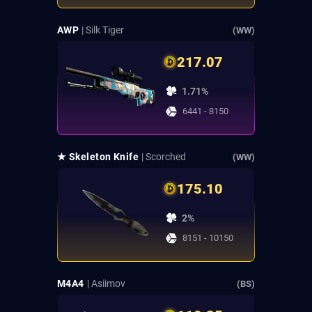
AWP
| Silk Tiger
(WW)
217.07
1.71%
6441 - 8150
★ Skeleton Knife
| Scorched
(WW)
175.10
2%
8151 - 10150
M4A4
| Asiimov
(BS)