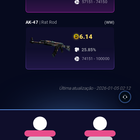
57151 - 74150
AK-47
| Rat Rod
(WW)
6.14
25.85%
74151 - 100000
Última atualização - 2026-01-05 02:12