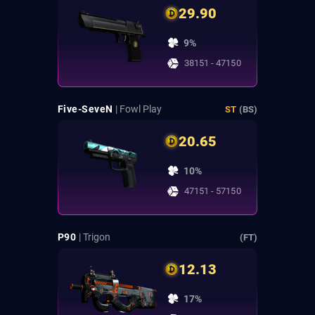
29.90
9%
38151 - 47150
Five-SeveN
| Fowl Play
ST
(BS)
20.65
10%
47151 - 57150
P90
| Trigon
(FT)
12.13
17%