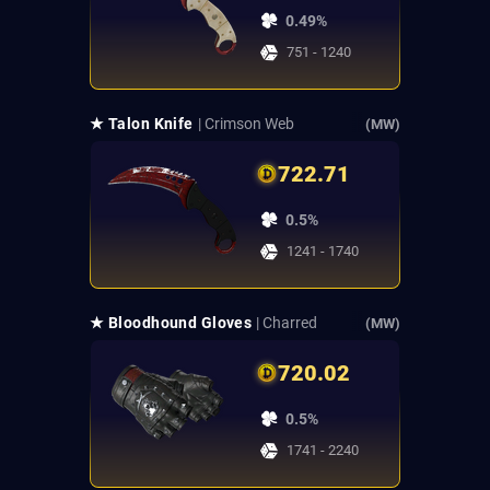
0.49%
751 - 1240
★ Talon Knife
| Crimson Web
(MW)
722.71
0.5%
1241 - 1740
★ Bloodhound Gloves
| Charred
(MW)
720.02
0.5%
1741 - 2240