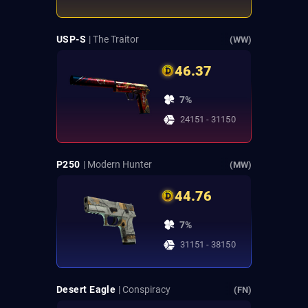
USP-S
| The Traitor
(WW)
46.37
7%
24151 - 31150
P250
| Modern Hunter
(MW)
44.76
7%
31151 - 38150
Desert Eagle
| Conspiracy
(FN)