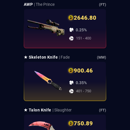
AWP
| The Prince
(FT)
2646.80
0.25%
151 - 400
★ Skeleton Knife
| Fade
(MW)
900.46
0.35%
401 - 750
★ Talon Knife
| Slaughter
(FT)
750.89