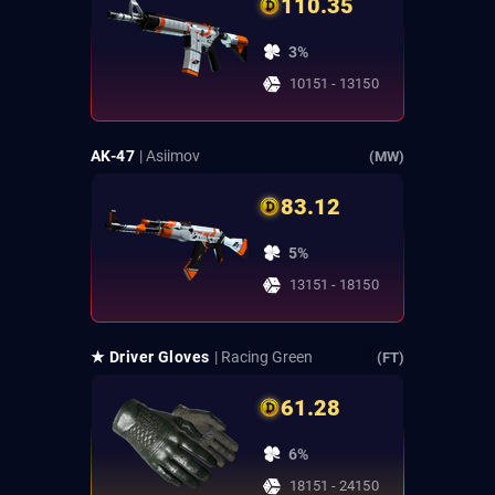
110.35
3%
10151 - 13150
AK-47
| Asiimov
(MW)
83.12
5%
13151 - 18150
★ Driver Gloves
| Racing Green
(FT)
61.28
6%
18151 - 24150