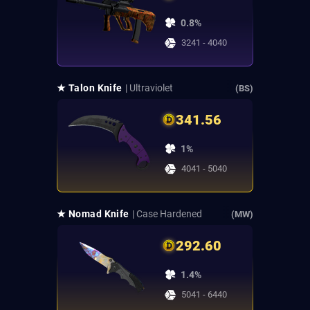
0.8%
3241 - 4040
★ Talon Knife
| Ultraviolet
(BS)
341.56
1%
4041 - 5040
★ Nomad Knife
| Case Hardened
(MW)
292.60
1.4%
5041 - 6440