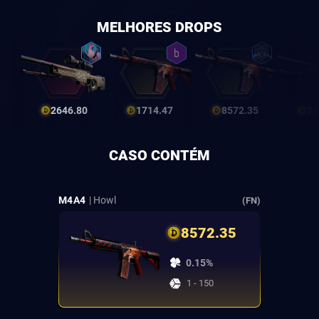
MELHORES DROPS
2646.80
1714.47
8572.35
26
CASO CONTÉM
M4A4
| Howl
(FN)
8572.35
0.15%
1 - 150