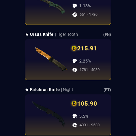
1.13%
651 - 1780
★ Ursus Knife
| Tiger Tooth
(FN)
215.91
2.25%
1781 - 4030
★ Falchion Knife
| Night
(FT)
105.90
5.5%
4031 - 9530