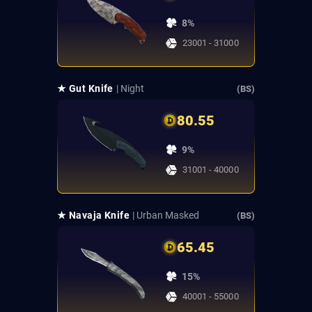
8%
23001 - 31000
★ Gut Knife
| Night
(BS)
80.55
9%
31001 - 40000
★ Navaja Knife
| Urban Masked
(BS)
65.45
15%
40001 - 55000