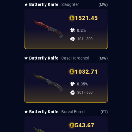
★ Butterfly Knife
| Slaughter
(MW)
1521.45
0.2%
101 - 300
★ Butterfly Knife
| Case Hardened
(MW)
1032.71
0.35%
301 - 650
★ Butterfly Knife
| Boreal Forest
(FT)
543.67