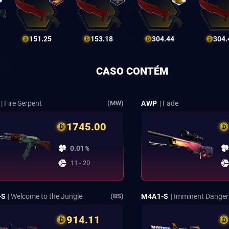
151.25
153.18
304.44
304.
CASO CONTÉM
| Fire Serpent
AWP
| Fade
(MW)
1745.00
0.01%
11 - 20
-S
| Welcome to the Jungle
M4A1-S
| Imminent Danger
(BS)
914.11