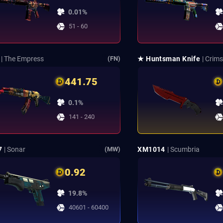
0.01%
51 - 60
| The Empress
★ Huntsman Knife
| Crim
(FN)
441.75
0.1%
141 - 240
7
| Sonar
XM1014
| Scumbria
(MW)
0.92
19.8%
40601 - 60400