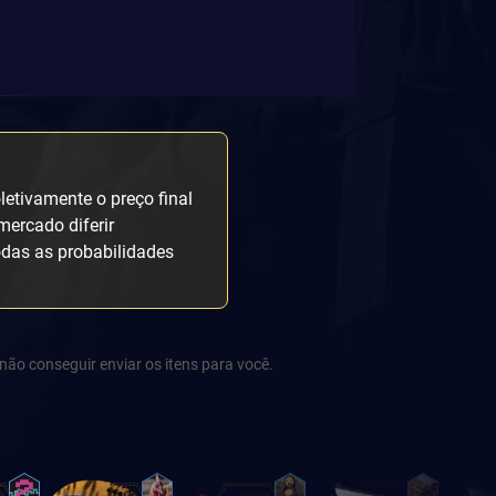
etivamente o preço final
mercado diferir
odas as probabilidades
não conseguir enviar os itens para você.