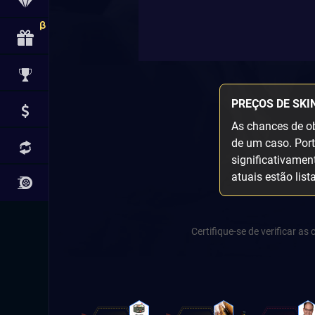
PREÇOS DE SKI
As chances de ob
de um caso. Port
significativamen
atuais estão list
Certifique-se de verificar a