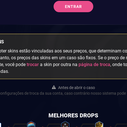
ENTRAR
NS
ter skins estão vinculadas aos seus preços, que determinam col
anto, os preços das skins em um caso são fixos. Se o preço de 
te, você pode
trocar
a skin por outra na
página de troca
, onde t
adas.
Antes de abrir o caso
s configurações de troca da sua conta, caso contrário nosso sistema pode 
MELHORES DROPS