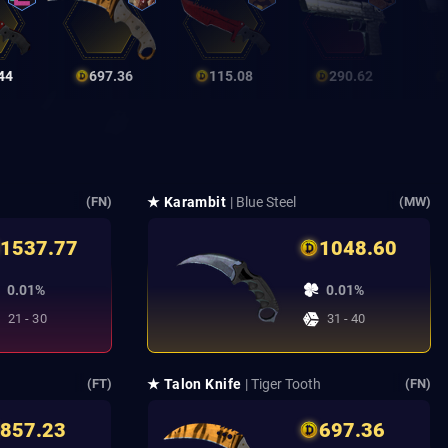
44
697.36
115.08
290.62
★ Karambit
| Blue Steel
(FN)
(MW)
1537.77
1048.60
0.01%
0.01%
21 - 30
31 - 40
★ Talon Knife
| Tiger Tooth
(FT)
(FN)
857.23
697.36