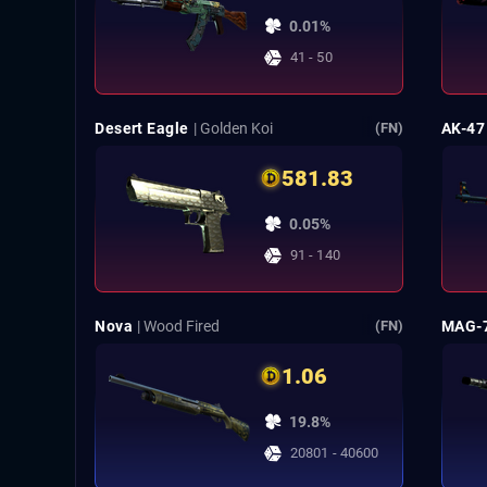
0.01%
41 - 50
Desert Eagle
| Golden Koi
AK-47
(FN)
581.83
0.05%
91 - 140
Nova
| Wood Fired
MAG-
(FN)
1.06
19.8%
20801 - 40600