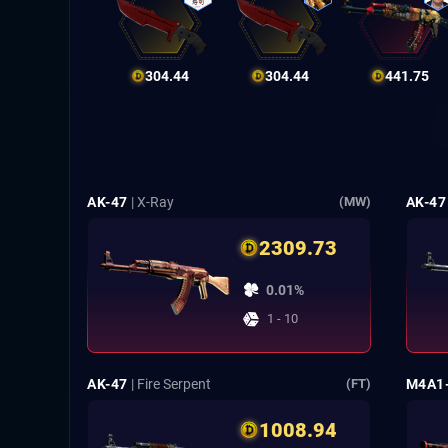
304.44
304.44
441.75
AK-47
| X-Ray
AK-47
(MW)
2309.73
0.01%
1 - 10
AK-47
| Fire Serpent
M4A1
(FT)
1008.94