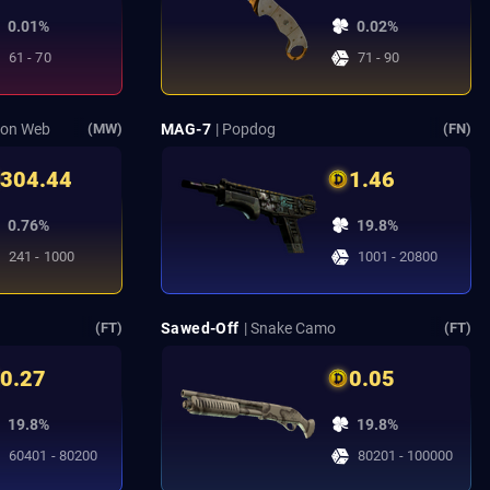
0.01%
0.02%
61 - 70
71 - 90
son Web
MAG-7
| Popdog
(MW)
(FN)
304.44
1.46
0.76%
19.8%
241 - 1000
1001 - 20800
Sawed-Off
| Snake Camo
(FT)
(FT)
0.27
0.05
19.8%
19.8%
60401 - 80200
80201 - 100000