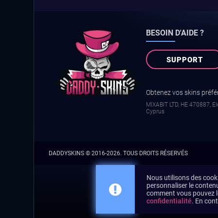
BESOIN D'AIDE ?
SUPPORT
Obtenez vos skins préfér
MIXABIT LTD, ΗΕ 470887, Ele
Cyprus
DADDYSKINS
© 2016-2026. TOUS DROITS RÉSERVÉS
Nous utilisons des cooki
personnaliser le contenu
comment vous pouvez le
confidentialité
. En cont