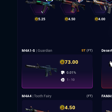
5.25
4.50
4.00
M4A1-S
| Guardian
Deser
ST
(FT)
73.00
0.01%
1 - 10
M4A4
| Tooth Fairy
FAMA
(FT)
4.50