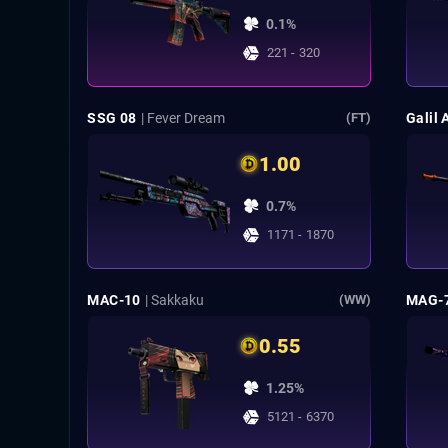
0.1%
221 - 320
SSG 08
| Fever Dream
Galil 
(FT)
1.00
0.7%
1171 - 1870
MAC-10
| Sakkaku
MAG-
(WW)
0.55
1.25%
5121 - 6370