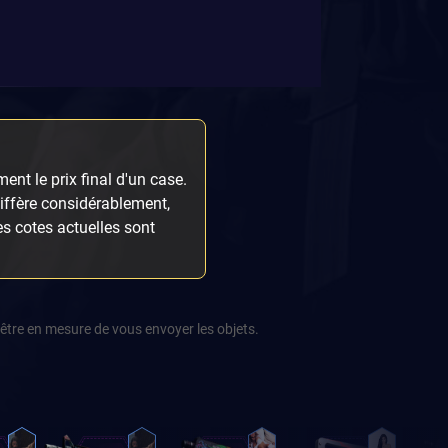
ent le prix final d'un case.
diffère considérablement,
les cotes actuelles sont
être en mesure de vous envoyer les objets.