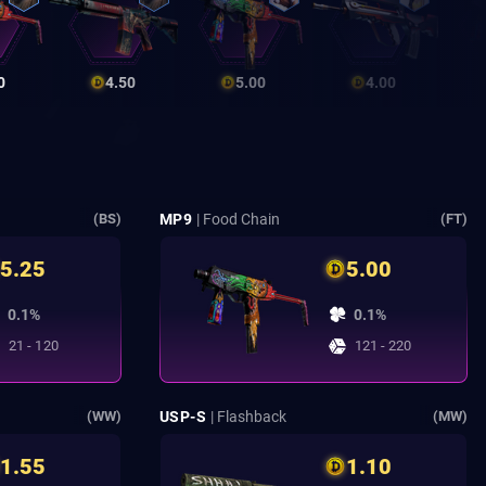
0
4.50
5.00
4.00
MP9
| Food Chain
(BS)
(FT)
5.25
5.00
0.1%
0.1%
21 - 120
121 - 220
USP-S
| Flashback
(WW)
(MW)
1.55
1.10