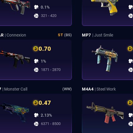
0.1%
321 - 420
AR
| Connexion
MP7
| Just Smile
ST
(BS)
0.70
1%
1871 - 2870
7
| Monster Call
M4A4
| Steel Work
(WW)
0.47
2.13%
6371 - 8500