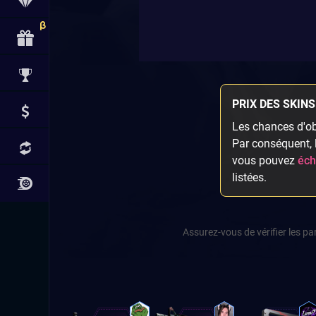
PRIX DES SKINS
Les chances d'obt
Par conséquent, l
vous pouvez
éch
listées.
Assurez-vous de vérifier les p