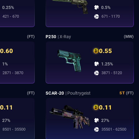
0.25%
0.5%
421 - 670
671 - 1170
P250
| X-Ray
(FT)
(MW)
0.60
0.55
1%
1.25%
2871 - 3870
3871 - 5120
SCAR-20
| Poultrygeist
(FT)
ST
(FT)
0.11
0.11
27%
27%
8501 - 35500
35501 - 62500