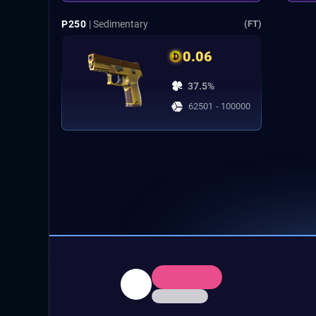
P250
| Sedimentary
(FT)
0.06
37.5%
62501 - 100000