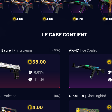
4.00
4.00
5.25
5.0
LE CASE CONTIENT
t Eagle
| Printstream
AK-47
| Ice Coaled
(MW)
53.00
0.01%
11 - 20
S
| Valence
Glock-18
| Glockingbird
(BS)
4.00