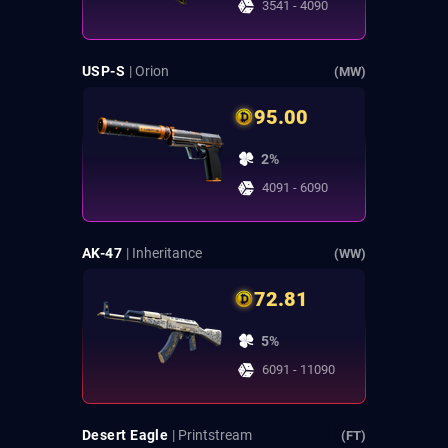
3541 - 4090
USP-S
| Orion
(MW)
95.00
2%
4091 - 6090
AK-47
| Inheritance
(WW)
72.81
5%
6091 - 11090
Desert Eagle
| Printstream
(FT)