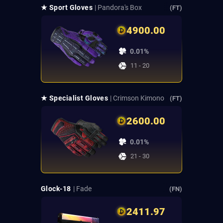
★ Sport Gloves
| Pandora's Box
(FT)
4900.00
0.01%
11 - 20
★ Specialist Gloves
| Crimson Kimono
(FT)
2600.00
0.01%
21 - 30
Glock-18
| Fade
(FN)
2411.97