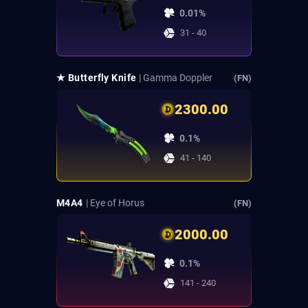
0.01%
31 - 40
★ Butterfly Knife
| Gamma Doppler
(FN)
2300.00
0.1%
41 - 140
M4A4
| Eye of Horus
(FN)
2000.00
0.1%
141 - 240