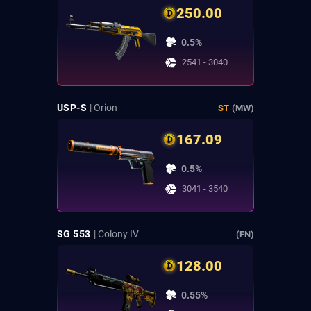
250.00
0.5%
2541 - 3040
USP-S
| Orion
ST
(MW)
167.09
0.5%
3041 - 3540
SG 553
| Colony IV
(FN)
128.00
0.55%