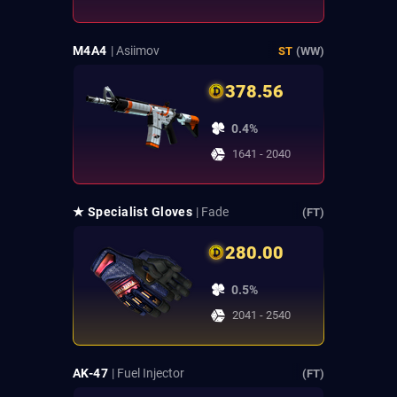
M4A4
| Asiimov
ST
(WW)
378.56
0.4%
1641 - 2040
★ Specialist Gloves
| Fade
(FT)
280.00
0.5%
2041 - 2540
AK-47
| Fuel Injector
(FT)