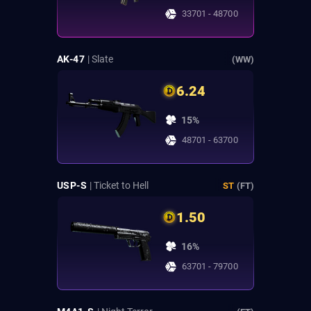
33701 - 48700
AK-47
| Slate
(WW)
6.24
15%
48701 - 63700
USP-S
| Ticket to Hell
ST
(FT)
1.50
16%
63701 - 79700