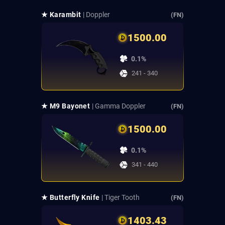
★ Karambit
| Doppler
(FN)
1500.00
0.1%
241 - 340
★ M9 Bayonet
| Gamma Doppler
(FN)
1500.00
0.1%
341 - 440
★ Butterfly Knife
| Tiger Tooth
(FN)
1403.43