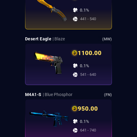
0.1%
441 - 540
Desert Eagle
| Blaze
(MW)
1100.00
0.1%
541 - 640
M4A1-S
| Blue Phosphor
(FN)
950.00
0.1%
641 - 740