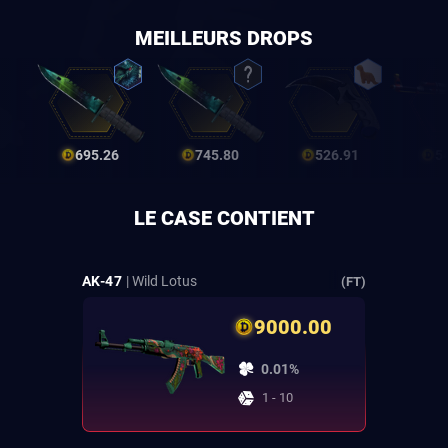
MEILLEURS DROPS
695.26
745.80
526.91
5
LE CASE CONTIENT
AK-47
| Wild Lotus
(FT)
9000.00
0.01%
1 - 10