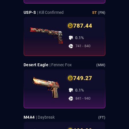
USP-S
| Kill Confirmed
ST
(FN)
787.44
0.1%
741 - 840
Desert Eagle
| Fennec Fox
(MW)
749.27
0.1%
841 - 940
M4A4
| Daybreak
(FT)