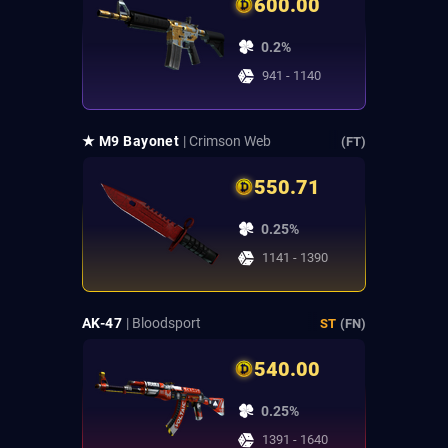
600.00
0.2%
941 - 1140
★ M9 Bayonet
| Crimson Web
(FT)
550.71
0.25%
1141 - 1390
AK-47
| Bloodsport
ST
(FN)
540.00
0.25%
1391 - 1640