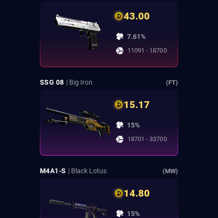
43.00
7.61%
11091 - 18700
SSG 08
| Big Iron
(FT)
15.17
15%
18701 - 33700
M4A1-S
| Black Lotus
(MW)
14.80
15%