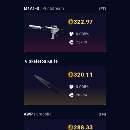
M4A1-S
| Printstream
(FT)
322.97
0.005%
15 - 19
★ Skeleton Knife
320.11
0.005%
20 - 24
AWP
| Graphite
(FN)
288.33