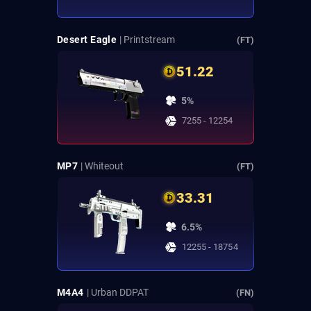
Desert Eagle
| Printstream
(FT)
51.22
5%
7255 - 12254
MP7
| Whiteout
(FT)
33.31
6.5%
12255 - 18754
M4A4
| Urban DDPAT
(FN)