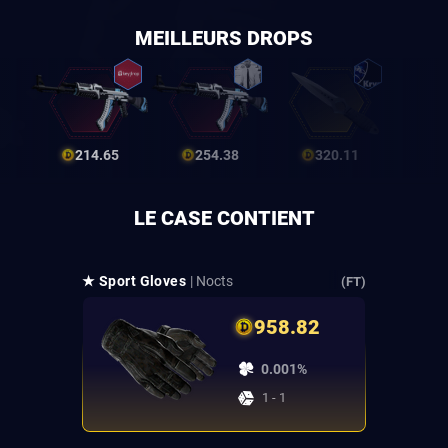
MEILLEURS DROPS
214.65
254.38
320.11
LE CASE CONTIENT
★ Sport Gloves
| Nocts
(FT)
958.82
0.001%
1 - 1