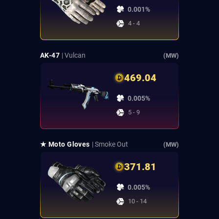
0.001%
4 - 4
AK-47
| Vulcan
(MW)
469.04
0.005%
5 - 9
★ Moto Gloves
| Smoke Out
(MW)
371.81
0.005%
10 - 14