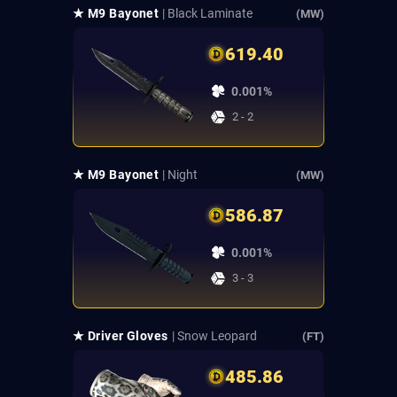
★ M9 Bayonet
| Black Laminate
(MW)
619.40
0.001%
2 - 2
★ M9 Bayonet
| Night
(MW)
586.87
0.001%
3 - 3
★ Driver Gloves
| Snow Leopard
(FT)
485.86