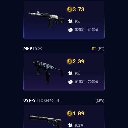
3.73
9%
52501 - 61500
MP9
| Goo
ST
(FT)
2.39
9%
61501 - 70500
USP-S
| Ticket to Hell
(MW)
1.89
9.5%