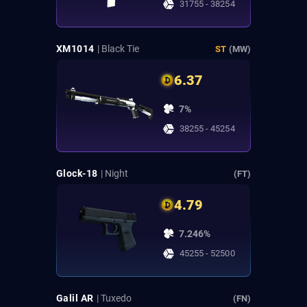
31755 - 38254
XM1014
| Black Tie
ST
(MW)
6.37
7%
38255 - 45254
Glock-18
| Night
(FT)
4.79
7.246%
45255 - 52500
Galil AR
| Tuxedo
(FN)