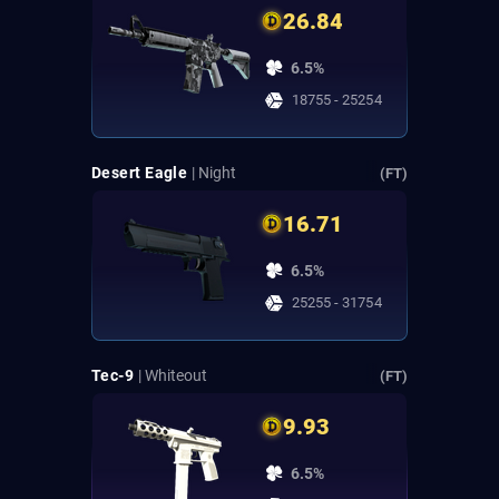
26.84
6.5%
18755 - 25254
Desert Eagle
| Night
(FT)
16.71
6.5%
25255 - 31754
Tec-9
| Whiteout
(FT)
9.93
6.5%