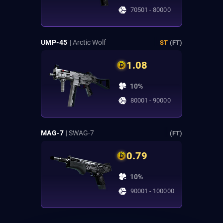
70501 - 80000
UMP-45
| Arctic Wolf
ST
(FT)
1.08
10%
80001 - 90000
MAG-7
| SWAG-7
(FT)
0.79
10%
90001 - 100000