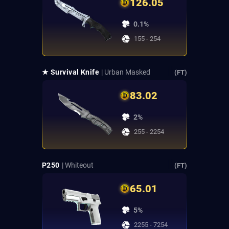
126.05
0.1%
155 - 254
★ Survival Knife
| Urban Masked
(FT)
83.02
2%
255 - 2254
P250
| Whiteout
(FT)
65.01
5%
2255 - 7254