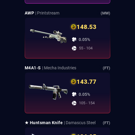
AWP
| Printstream
(MW)
148.53
0.05%
55 - 104
M4A1-S
| Mecha Industries
(FT)
143.77
0.05%
105 - 154
★ Huntsman Knife
| Damascus Steel
(FT)