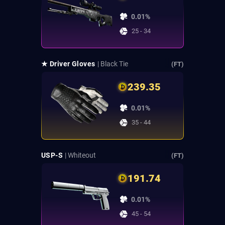
0.01%
25 - 34
★ Driver Gloves
| Black Tie
(FT)
239.35
0.01%
35 - 44
USP-S
| Whiteout
(FT)
191.74
0.01%
45 - 54