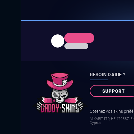
BESOIN D'AIDE ?
SUPPORT
Obtenez vos skins préfér
MIXABIT LTD, ΗΕ 470887, Ele
Cyprus