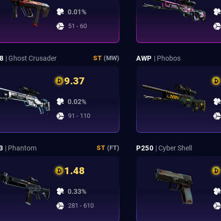
0.01%
51 - 60
8
| Ghost Crusader
AWP
| Phobos
ST
(MW)
9.37
0.02%
91 - 110
3
| Phantom
P250
| Cyber Shell
ST
(FT)
1.48
0.33%
281 - 610