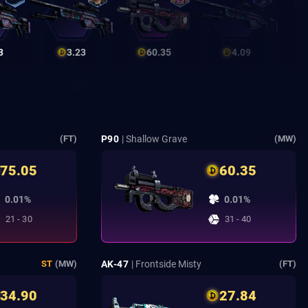
3
3.23
60.35
4.09
P90
| Shallow Grave
(FT)
(MW)
75.05
60.35
0.01%
0.01%
21 - 30
31 - 40
AK-47
| Frontside Misty
ST
(MW)
(FT)
34.90
27.84