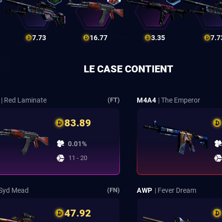
7.73
16.77
3.35
7.7
LE CASE CONTIENT
| Red Laminate
M4A4
| The Emperor
(FT)
83.89
0.01%
11 - 20
 Syd Mead
AWP
| Fever Dream
(FN)
47.92