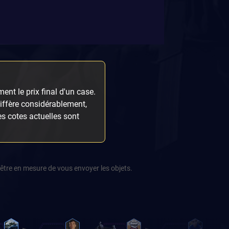
ent le prix final d'un case.
diffère considérablement,
les cotes actuelles sont
être en mesure de vous envoyer les objets.