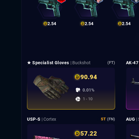
2.54
2.54
2.54
★ Specialist Gloves
| Buckshot
AK-47
(FT)
90.94
0.01%
1 - 10
USP-S
| Cortex
AUG
|
ST
(FN)
57.22