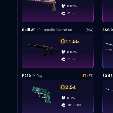
0.01%
41 - 50
Galil AR
| Chromatic Aberration
SSG 0
(MW)
11.55
0.01%
81 - 90
P250
| X-Ray
SG 55
ST
(FT)
2.54
0.1%
181 - 280