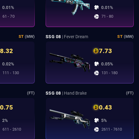
0.01%
0.01%
61 - 70
71 - 80
SSG 08
| Fever Dream
ST
(MW)
ST
(MW)
8.32
7.73
0.02%
0.05%
111 - 130
131 - 180
SSG 08
| Hand Brake
(FT)
(FT)
0.75
0.43
2%
5%
611 - 2610
2611 - 7610