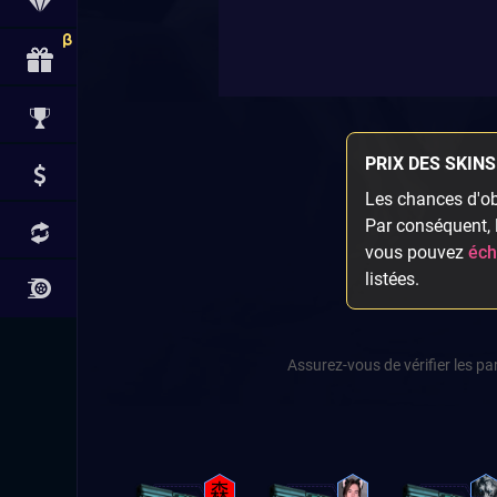
PRIX DES SKINS
Les chances d'obt
Par conséquent, l
vous pouvez
éch
listées.
Assurez-vous de vérifier les p