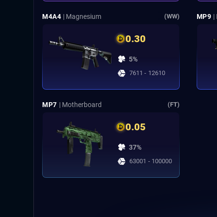
M4A4
| Magnesium
MP9
|
(WW)
0.30
5%
7611 - 12610
MP7
| Motherboard
(FT)
0.05
37%
63001 - 100000