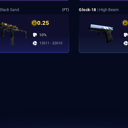
 Black Sand
Glock-18
| High Beam
(FT)
0.25
10%
12611 - 22610