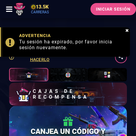
13.5K
INICIAR SESIÓN
CARRERAS
CAJAS DE RECOMPENSA
Beta
ADVERTENCIA
Reclama tus cajas de recompensa
Tu sesión ha expirado, por favor inicia
sesión nuevamente.
VIDEO DE CÓMO
HACERLO
CAJAS DE
RECOMPENSA
CANJEA UN CÓDIGO Y