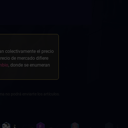
an colectivamente el precio
 precio de mercado difiere
mbio
, donde se enumeran
ma no podrá enviarte los artículos.