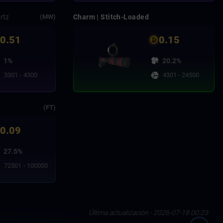
rtz
Charm | Stitch-Loaded
(MW)
0.51
0.15
1%
20.2%
3301 - 4300
4301 - 24500
(FT)
0.09
27.5%
72501 - 100000
Última actualización - 2026-07-18 00:23