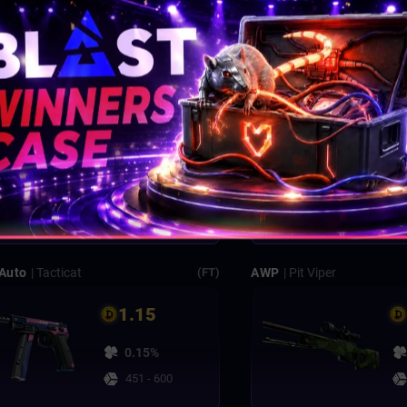
0.02%
66 - 85
 Impire
G3SG1
| Stinger
(FT)
2.85
0.05%
186 - 235
Auto
| Tacticat
AWP
| Pit Viper
(FT)
1.15
0.15%
451 - 600