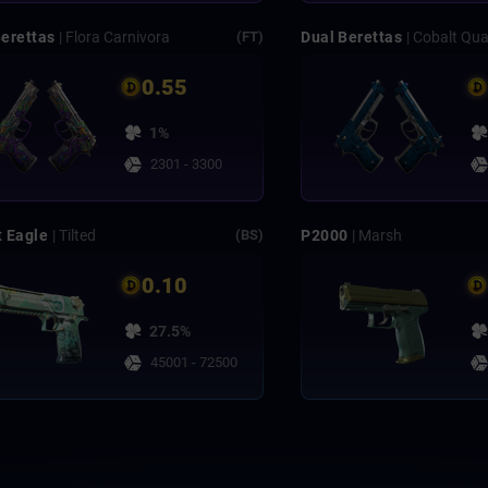
Berettas
| Flora Carnivora
Dual Berettas
| Cobalt Qua
(FT)
0.55
1%
2301 - 3300
t Eagle
| Tilted
P2000
| Marsh
(BS)
0.10
27.5%
45001 - 72500