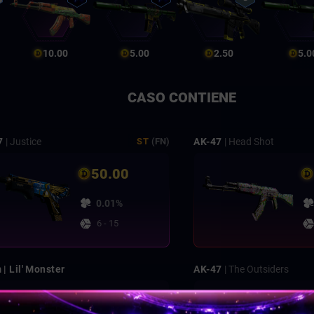
10.00
5.00
2.50
5.0
CASO CONTIENE
7
| Justice
AK-47
| Head Shot
ST
(FN)
50.00
0.01%
6 - 15
| Lil' Monster
AK-47
| The Outsiders
12.88