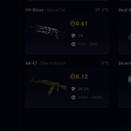
PP-Bizon
| Space Cat
Dual 
ST
(FT)
0.61
1%
1301 - 2300
AK-47
| Olive Polycam
Deser
(FT)
0.12
20.5%
24501 - 45000