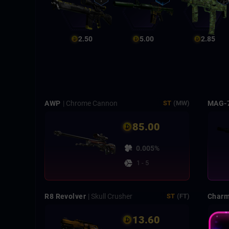
2.50
5.00
2.85
AWP
| Chrome Cannon
MAG-
ST
(MW)
85.00
0.005%
1 - 5
R8 Revolver
| Skull Crusher
Charm 
ST
(FT)
13.60