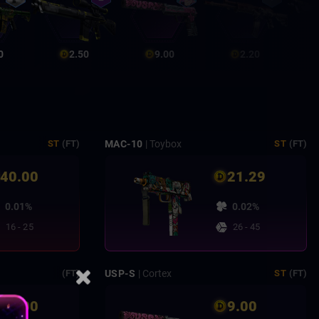
0
2.50
9.00
2.20
MAC-10
| Toybox
ST
(FT)
ST
(FT)
40.00
21.29
0.01%
0.02%
16 - 25
26 - 45
USP-S
| Cortex
(FT)
ST
(FT)
10.00
9.00