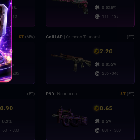
0.025%
0.025%
86 - 110
111 - 135
Galil AR
| Crimson Tsunami
ST
(MW)
(FT)
2.50
2.20
0.05%
0.055%
236 - 285
286 - 340
P90
| Neoqueen
(FT)
ST
(FT)
0.90
0.65
0.2%
0.5%
601 - 800
801 - 1300