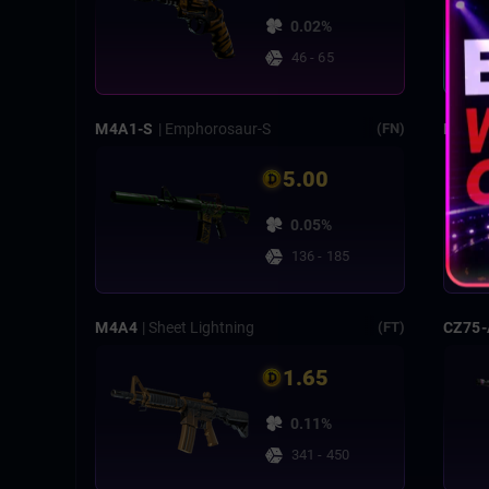
0.02%
46 - 65
M4A1-S
| Emphorosaur-S
MP7
|
(FN)
5.00
0.05%
136 - 185
M4A4
| Sheet Lightning
CZ75-
(FT)
1.65
0.11%
341 - 450