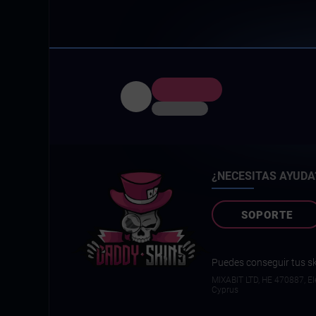
¿NECESITAS AYUDA
SOPORTE
Puedes conseguir tus ski
MIXABIT LTD, ΗΕ 470887, Ele
Cyprus