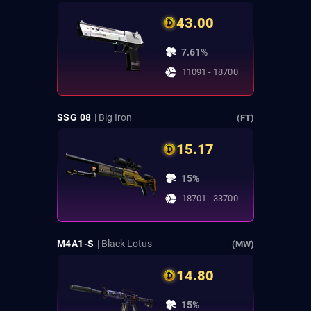
43.00
7.61%
11091 - 18700
SSG 08
| Big Iron
(FT)
15.17
15%
18701 - 33700
M4A1-S
| Black Lotus
(MW)
14.80
15%