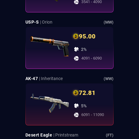
3541 - 4090
USP-S
| Orion
(MW)
95.00
2%
4091 - 6090
AK-47
| Inheritance
(WW)
72.81
5%
6091 - 11090
Desert Eagle
| Printstream
(FT)