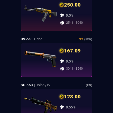
250.00
0.5%
2541 - 3040
USP-S
| Orion
ST
(MW)
167.09
0.5%
3041 - 3540
SG 553
| Colony IV
(FN)
128.00
0.55%