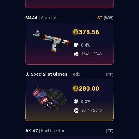
M4A4
| Asiimov
ST
(WW)
378.56
0.4%
1641 - 2040
★ Specialist Gloves
| Fade
(FT)
280.00
0.5%
2041 - 2540
AK-47
| Fuel Injector
(FT)