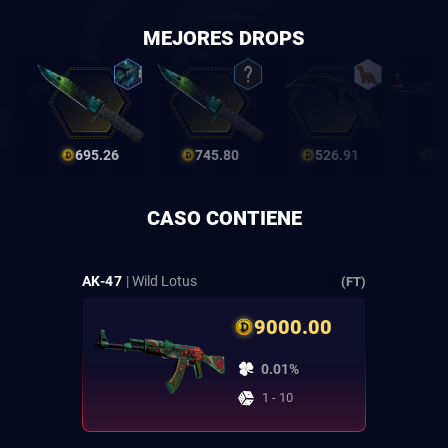
MEJORES DROPS
695.26
745.80
526.91
5
CASO CONTIENE
AK-47
| Wild Lotus
(FT)
9000.00
0.01%
1 - 10