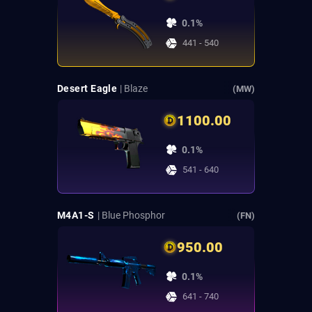
0.1%
441 - 540
Desert Eagle
| Blaze
(MW)
1100.00
0.1%
541 - 640
M4A1-S
| Blue Phosphor
(FN)
950.00
0.1%
641 - 740