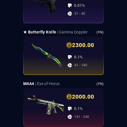
0.01%
31 - 40
★ Butterfly Knife
| Gamma Doppler
(FN)
2300.00
0.1%
41 - 140
M4A4
| Eye of Horus
(FN)
2000.00
0.1%
141 - 240