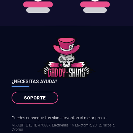
¿NECESITAS AYUDA?
SOPORTE
Puedes conseguir tus skins favoritas al mejor precio.
MIXABIT LTD, ΗΕ 470887, Elettherias, 19 Lakatamia, 2312, Nicosia,
Cyprus