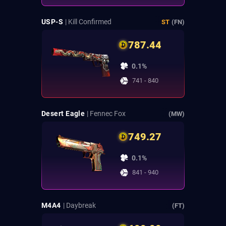
USP-S
| Kill Confirmed
ST
(FN)
787.44
0.1%
741 - 840
Desert Eagle
| Fennec Fox
(MW)
749.27
0.1%
841 - 940
M4A4
| Daybreak
(FT)