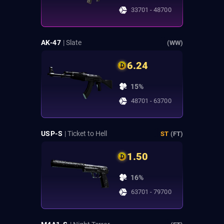
33701 - 48700
AK-47
| Slate
(WW)
6.24
15%
48701 - 63700
USP-S
| Ticket to Hell
ST
(FT)
1.50
16%
63701 - 79700