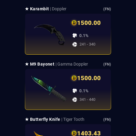
★ Karambit
| Doppler
(FN)
1500.00
0.1%
241 - 340
★ M9 Bayonet
| Gamma Doppler
(FN)
1500.00
0.1%
341 - 440
★ Butterfly Knife
| Tiger Tooth
(FN)
1403.43