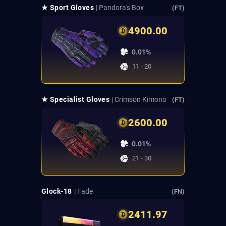
★ Sport Gloves
| Pandora's Box
(FT)
4900.00
0.01%
11 - 20
★ Specialist Gloves
| Crimson Kimono
(FT)
2600.00
0.01%
21 - 30
Glock-18
| Fade
(FN)
2411.97