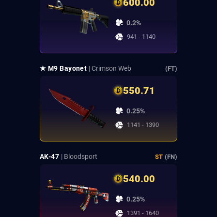
600.00
0.2%
941 - 1140
★ M9 Bayonet
| Crimson Web
(FT)
550.71
0.25%
1141 - 1390
AK-47
| Bloodsport
ST
(FN)
540.00
0.25%
1391 - 1640