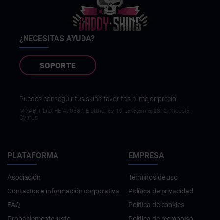
¿NECESITAS AYUDA?
SOPORTE
Puedes conseguir tus skins favoritas al mejor precio.
MIXABIT LTD, ΗΕ 470887, Elettherias, 19 Lakatamia, 2312, Nicosia,
Cyprus
PLATAFORMA
EMPRESA
Asociación
Términos de uso
Contactos e información corporativa
Política de privacidad
FAQ
Política de cookies
Probablemente justo
Política de reembolso