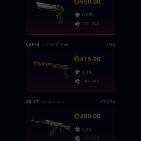
500.00
0.05%
291 - 340
USP-S
| Kill Confirmed
(FN)
415.00
0.1%
341 - 440
AK-47
| Inheritance
ST
(FN)
400.00
0.1%
441 - 540