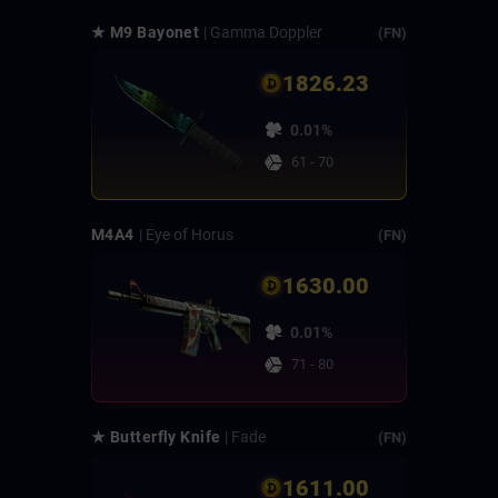
★ M9 Bayonet
| Gamma Doppler
(FN)
1826.23
0.01%
61 - 70
M4A4
| Eye of Horus
(FN)
1630.00
0.01%
71 - 80
★ Butterfly Knife
| Fade
(FN)
1611.00