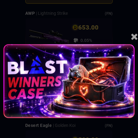
AWP
| Lightning Strike
(FN)
653.00
0.05%
191 - 240
★ Driver Gloves
| Snow Leopard
(MW)
651.00
0.05%
241 - 290
Desert Eagle
| Golden Koi
(FN)