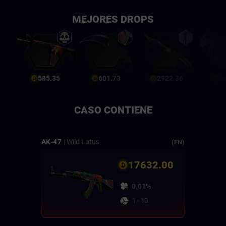
MEJORES DROPS
585.35
601.73
2922.36
6
CASO CONTIENE
AK-47
| Wild Lotus
(FN)
17632.00
0.01%
1 - 10