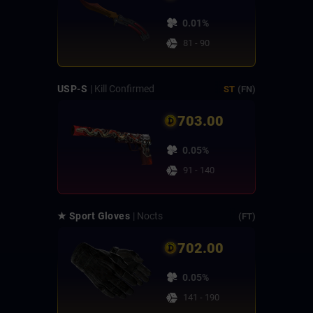
0.01%
81 - 90
USP-S
| Kill Confirmed
ST
(FN)
703.00
0.05%
91 - 140
★ Sport Gloves
| Nocts
(FT)
702.00
0.05%
141 - 190