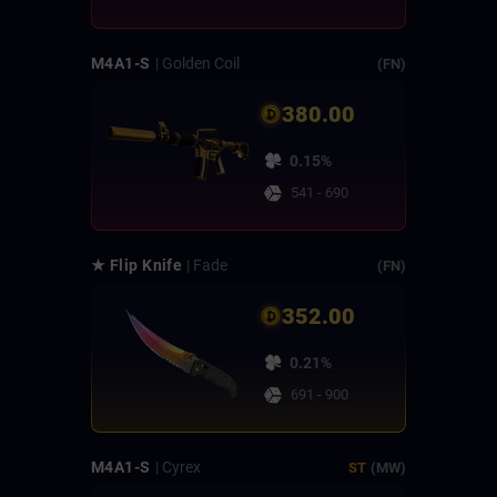
M4A1-S
| Golden Coil
(FN)
380.00
0.15%
541 - 690
★ Flip Knife
| Fade
(FN)
352.00
0.21%
691 - 900
M4A1-S
| Cyrex
ST
(MW)