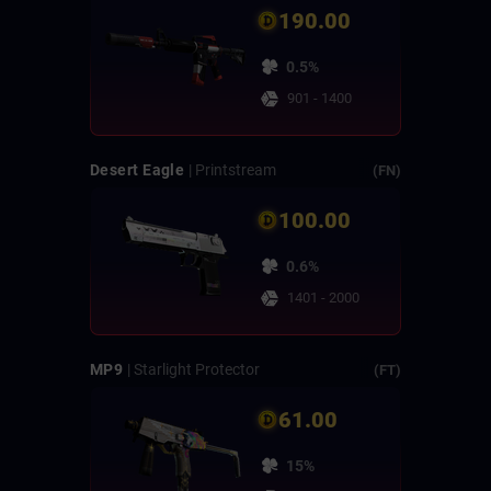
190.00
0.5%
901 - 1400
Desert Eagle
| Printstream
(FN)
100.00
0.6%
1401 - 2000
MP9
| Starlight Protector
(FT)
61.00
15%