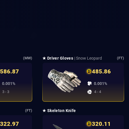
★ Driver Gloves
| Snow Leopard
(MW)
(FT)
586.87
485.86
0.001%
0.001%
3 - 3
4 - 4
★ Skeleton Knife
(FT)
322.97
320.11