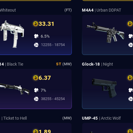
 Whiteout
M4A4
| Urban DDPAT
(FT)
33.31
6.5%
12255 - 18754
14
| Black Tie
Glock-18
| Night
ST
(MW)
6.37
7%
38255 - 45254
S
| Ticket to Hell
UMP-45
| Arctic Wolf
(MW)
1.89