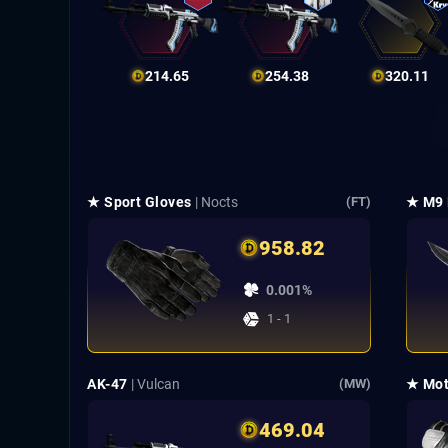
214.65
254.38
320.11
★ Sport Gloves
| Nocts
★ M9 
(FT)
958.82
0.001%
1 - 1
AK-47
| Vulcan
★ Mot
(MW)
469.04