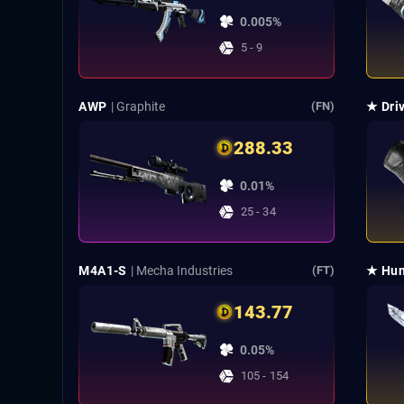
0.005%
5 - 9
AWP
| Graphite
★ Dri
(FN)
288.33
0.01%
25 - 34
M4A1-S
| Mecha Industries
★ Hun
(FT)
143.77
0.05%
105 - 154