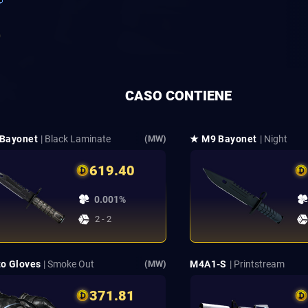
CASO CONTIENE
Bayonet
| Black Laminate
★ M9 Bayonet
| Night
(MW)
619.40
0.001%
2 - 2
o Gloves
| Smoke Out
M4A1-S
| Printstream
(MW)
371.81