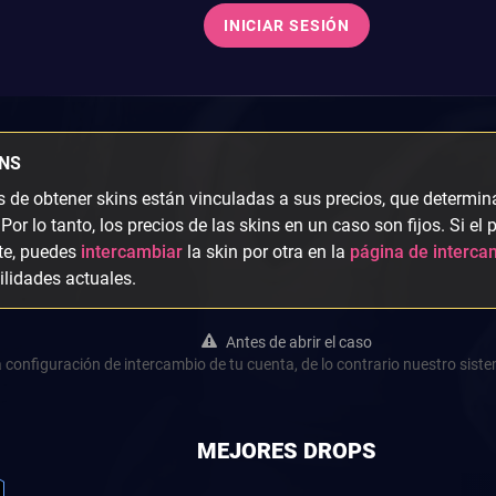
INICIAR SESIÓN
INS
s de obtener skins están vinculadas a sus precios, que determin
 Por lo tanto, los precios de las skins en un caso son fijos. Si el
te, puedes
intercambiar
la skin por otra en la
página de interca
ilidades actuales.
Antes de abrir el caso
a configuración de intercambio de tu cuenta, de lo contrario nuestro siste
MEJORES DROPS