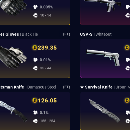
0.005%
10 - 14
ver Gloves
| Black Tie
USP-S
| Whiteout
(FT)
239.35
0.01%
35 - 44
tsman Knife
| Damascus Steel
★ Survival Knife
| Urban 
(FT)
126.05
0.1%
155 - 254