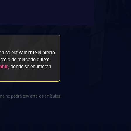
an colectivamente el precio
 precio de mercado difiere
mbio
, donde se enumeran
ma no podrá enviarte los artículos.