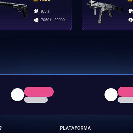
9.5%
70501 - 80000
?
PLATAFORMA