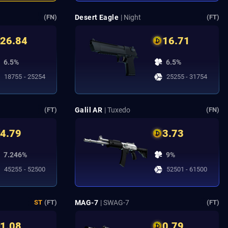
Desert Eagle
| Night
(FN)
(FT)
26.84
16.71
6.5%
6.5%
18755 - 25254
25255 - 31754
Galil AR
| Tuxedo
(FT)
(FN)
4.79
3.73
7.246%
9%
45255 - 52500
52501 - 61500
MAG-7
| SWAG-7
ST
(FT)
(FT)
1.08
0.79