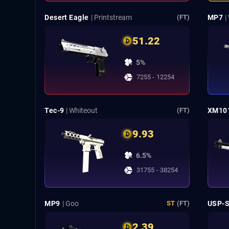
Desert Eagle
| Printstream
MP7
|
(FT)
51.22
5%
7255 - 12254
Tec-9
| Whiteout
XM10
(FT)
9.93
6.5%
31755 - 38254
MP9
| Goo
USP-
ST
(FT)
2.39