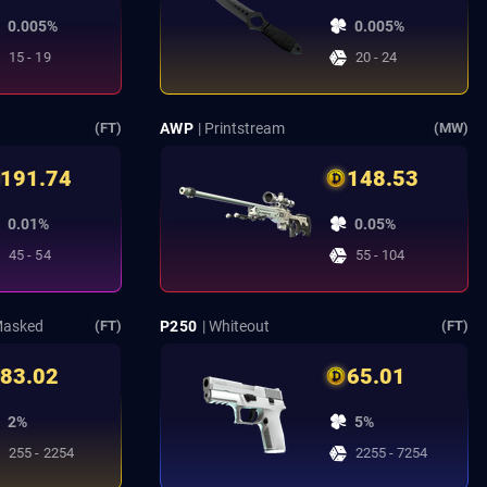
0.005%
0.005%
15 - 19
20 - 24
AWP
| Printstream
(FT)
(MW)
191.74
148.53
0.01%
0.05%
45 - 54
55 - 104
Masked
P250
| Whiteout
(FT)
(FT)
83.02
65.01
2%
5%
255 - 2254
2255 - 7254