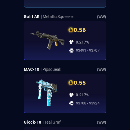
Galil AR
| Metallic Squeezer
(WW)
0.56
0.217%
93491 - 93707
MAC-10
| Pipsqueak
(WW)
0.55
0.217%
93708 - 93924
Glock-18
| Teal Graf
(WW)