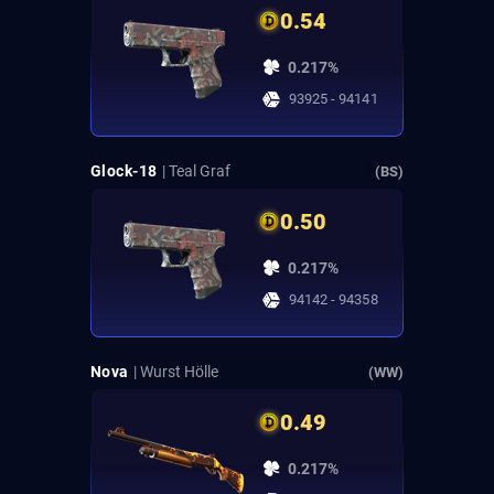
0.54
0.217%
93925 - 94141
Glock-18
| Teal Graf
(BS)
0.50
0.217%
94142 - 94358
Nova
| Wurst Hölle
(WW)
0.49
0.217%