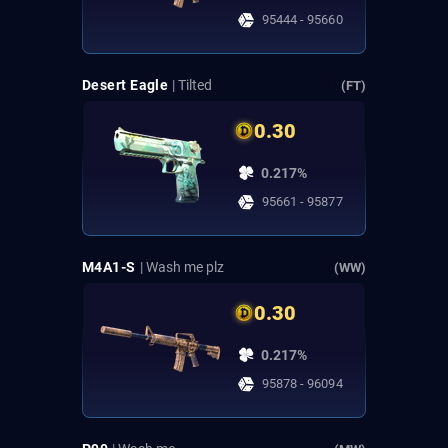
95444 - 95660
Desert Eagle
| Tilted
(FT)
0.30
0.217%
95661 - 95877
M4A1-S
| Wash me plz
(WW)
0.30
0.217%
95878 - 96094