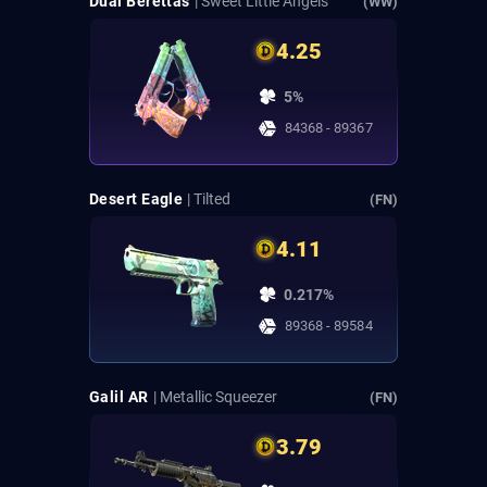
Dual Berettas
| Sweet Little Angels
(WW)
4.25
5%
84368 - 89367
Desert Eagle
| Tilted
(FN)
4.11
0.217%
89368 - 89584
Galil AR
| Metallic Squeezer
(FN)
3.79