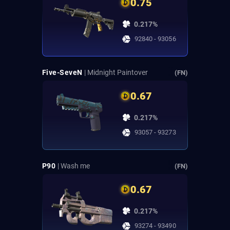
0.75
0.217%
92840 - 93056
Five-SeveN
| Midnight Paintover
(FN)
0.67
0.217%
93057 - 93273
P90
| Wash me
(FN)
0.67
0.217%
93274 - 93490