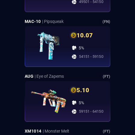
49501 - 54150
MAC-10
| Pipsqueak
(FN)
10.07
5%
54151 - 59150
AUG
| Eye of Zapems
(FT)
5.10
5%
59151 - 64150
XM1014
| Monster Melt
(FT)