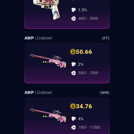
1.5%
4001 - 5500
AWP
| Crakow!
(FT)
50.66
2%
5501 - 7500
AWP
| Crakow!
(WW)
34.76
4%
7501 - 11500