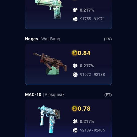
0.217%
91755 - 91971
Negev
| Wall Bang
(FN)
0.84
0.217%
91972 - 92188
MAC-10
| Pipsqueak
(FT)
0.78
0.217%
92189 - 92405