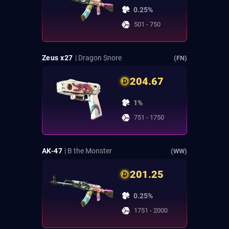
0.25%
501 - 750
Zeus x27
| Dragon Snore
(FN)
204.67
1%
751 - 1750
AK-47
| B the Monster
(WW)
201.25
0.25%
1751 - 2000