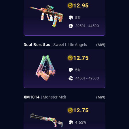
12.95
5%
39501 - 44500
Dual Berettas
| Sweet Little Angels
(MW)
12.75
5%
44501 - 49500
XM1014
| Monster Melt
(MW)
12.75
4.65%