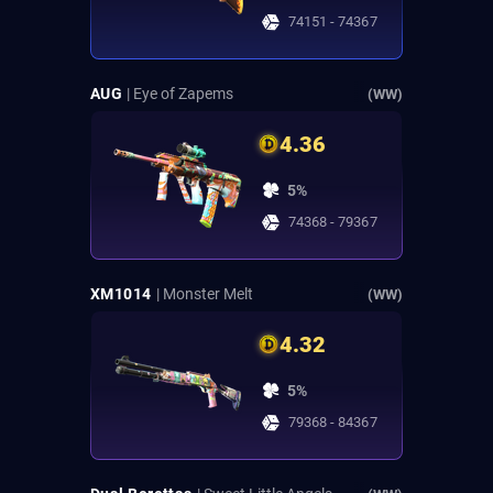
74151 - 74367
AUG
| Eye of Zapems
(WW)
4.36
5%
74368 - 79367
XM1014
| Monster Melt
(WW)
4.32
5%
79368 - 84367