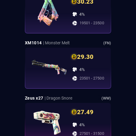
30.23
4%
19501 - 23500
XM1014
| Monster Melt
(FN)
29.30
4%
23501 - 27500
Zeus x27
| Dragon Snore
(WW)
27.49
4%
27501 - 31500