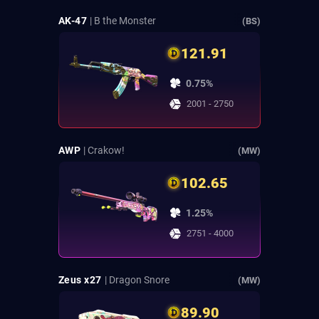
AK-47
| B the Monster
(BS)
121.91
0.75%
2001 - 2750
AWP
| Crakow!
(MW)
102.65
1.25%
2751 - 4000
Zeus x27
| Dragon Snore
(MW)
89.90