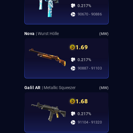
0.217%
90670 - 90886
Nova
| Wurst Hölle
(MW)
1.69
0.217%
90887 - 91103
Galil AR
| Metallic Squeezer
(MW)
1.68
0.217%
91104 - 91320