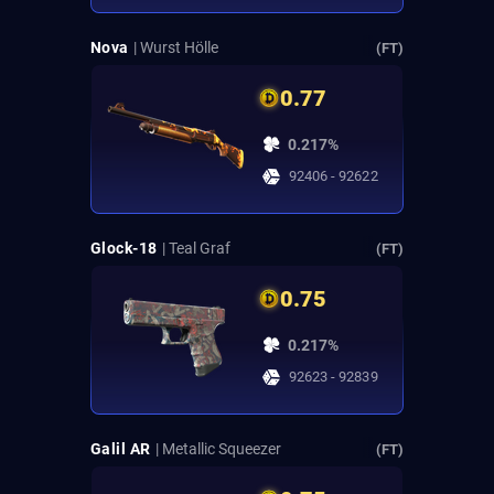
Nova
| Wurst Hölle
(FT)
0.77
0.217%
92406 - 92622
Glock-18
| Teal Graf
(FT)
0.75
0.217%
92623 - 92839
Galil AR
| Metallic Squeezer
(FT)