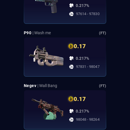
0.217%
97614 - 97830
P90
| Wash me
(FT)
0.17
0.217%
97831 - 98047
Negev
| Wall Bang
(FT)
0.17
0.217%
98048 - 98264