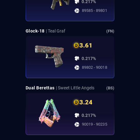
0.217%
89585 - 89801
Glock-18
| Teal Graf
(FN)
3.61
0.217%
89802 - 90018
Dual Berettas
| Sweet Little Angels
(BS)
3.24
0.217%
90019 - 90235