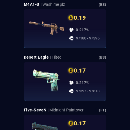
M4A1-S
| Wash me plz
(BS)
0.19
0.217%
97180 - 97396
Desert Eagle
| Tilted
(BS)
0.17
0.217%
97397 - 97613
Five-SeveN
| Midnight Paintover
(FT)
0.17