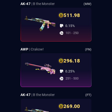
AK-47
| B the Monster
(MW)
511.98
0.15%
101 - 250
AWP
| Crakow!
(FN)
296.18
0.25%
251 - 500
AK-47
| B the Monster
(FT)
269.00