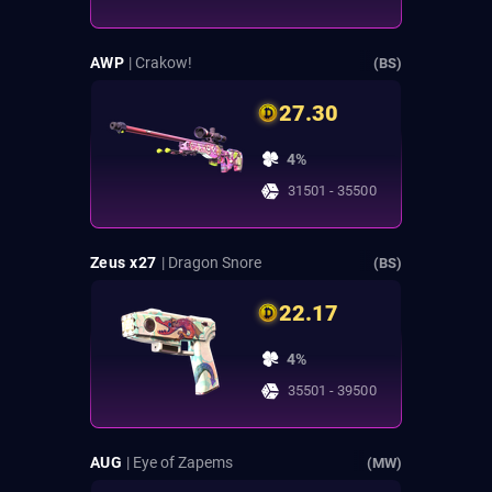
AWP
| Crakow!
(BS)
27.30
4%
31501 - 35500
Zeus x27
| Dragon Snore
(BS)
22.17
4%
35501 - 39500
AUG
| Eye of Zapems
(MW)