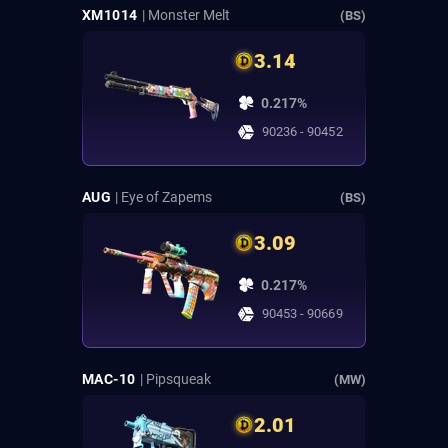
XM1014
| Monster Melt
(BS)
3.14
0.217%
90236 - 90452
AUG
| Eye of Zapems
(BS)
3.09
0.217%
90453 - 90669
MAC-10
| Pipsqueak
(MW)
2.01