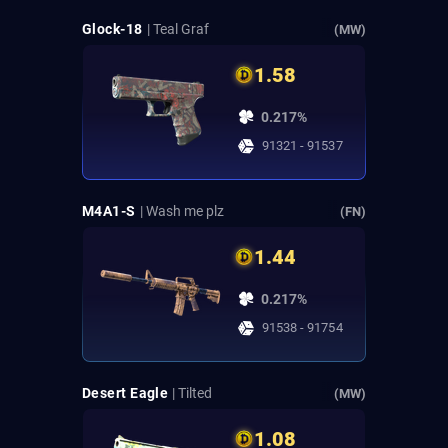
Glock-18
| Teal Graf
(MW)
1.58
0.217%
91321 - 91537
M4A1-S
| Wash me plz
(FN)
1.44
0.217%
91538 - 91754
Desert Eagle
| Tilted
(MW)
1.08