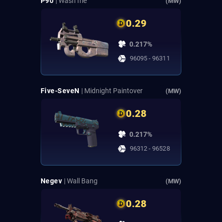
P90
| Wash me
(MW)
0.29
0.217%
96095 - 96311
Five-SeveN
| Midnight Paintover
(MW)
0.28
0.217%
96312 - 96528
Negev
| Wall Bang
(MW)
0.28