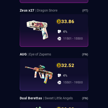
Zeus x27
| Dragon Snore
(FT)
33.86
4%
11501 - 15500
AUG
| Eye of Zapems
(FN)
32.52
4%
15501 - 19500
Dual Berettas
| Sweet Little Angels
(FN)