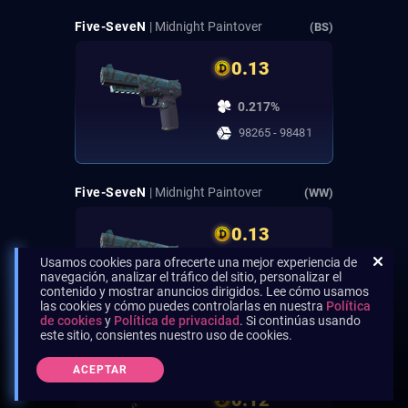
Five-SeveN
| Midnight Paintover
(BS)
0.13
0.217%
98265 - 98481
Five-SeveN
| Midnight Paintover
(WW)
0.13
Usamos cookies para ofrecerte una mejor experiencia de
0.217%
navegación, analizar el tráfico del sitio, personalizar el
contenido y mostrar anuncios dirigidos. Lee cómo usamos
98482 - 98698
las cookies y cómo puedes controlarlas en nuestra
Política
de cookies
y
Política de privacidad
. Si continúas usando
este sitio, consientes nuestro uso de cookies.
MP5-SD
| Neon Squeezer
(WW)
ACEPTAR
0.12