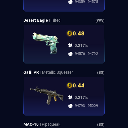
94359 - 94575
Desert Eagle
| Tilted
(WW)
0.48
0.217%
94576 - 94792
Galil AR
| Metallic Squeezer
(BS)
0.44
0.217%
94793 - 95009
MAC-10
| Pipsqueak
(BS)