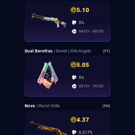
5.10
5%
64151 - 69150
Dual Berettas
| Sweet Little Angels
(FT)
5.05
5%
69151 - 74150
Nova
| Wurst Hölle
(FN)
4.37
0.217%