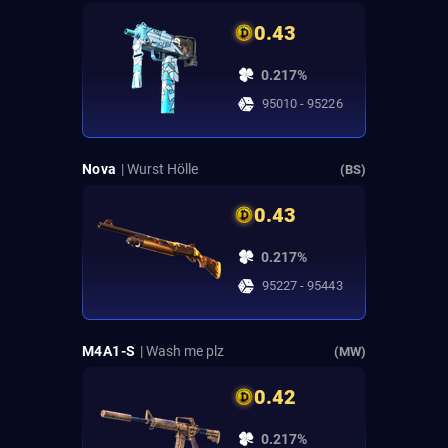
0.43
0.217%
95010 - 95226
Nova
| Wurst Hölle
(BS)
0.43
0.217%
95227 - 95443
M4A1-S
| Wash me plz
(MW)
0.42
0.217%