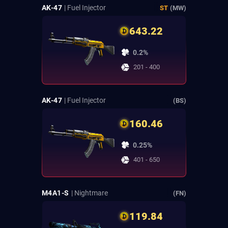
AK-47
| Fuel Injector
ST
(MW)
643.22
0.2%
201 - 400
AK-47
| Fuel Injector
(BS)
160.46
0.25%
401 - 650
M4A1-S
| Nightmare
(FN)
119.84