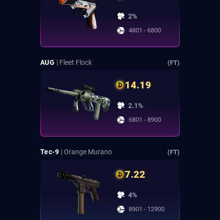
2%
4801 - 6800
AUG
| Fleet Flock
(FT)
14.19
2.1%
6801 - 8900
Tec-9
| Orange Murano
(FT)
7.22
4%
8901 - 12900