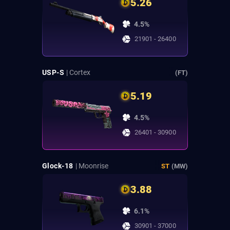
5.26
4.5%
21901 - 26400
USP-S
| Cortex
(FT)
5.19
4.5%
26401 - 30900
Glock-18
| Moonrise
ST
(MW)
3.88
6.1%
30901 - 37000