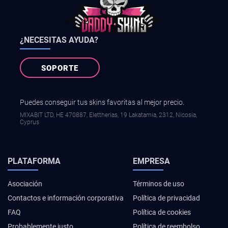
¿NECESITAS AYUDA?
SOPORTE
Puedes conseguir tus skins favoritas al mejor precio.
MIXABIT LTD, ΗΕ 470887, Elettherias, 19 Lakatamia, 2312, Nicosia,
Cyprus
PLATAFORMA
EMPRESA
Asociación
Términos de uso
Contactos e información corporativa
Política de privacidad
FAQ
Política de cookies
Probablemente justo
Política de reembolso