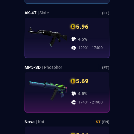
AK-47
| Slate
(FT)
5.96
4.5%
12901 - 17400
MP5-SD
| Phosphor
(FT)
5.69
4.5%
17401 - 21900
Nova
| Koi
ST
(FN)