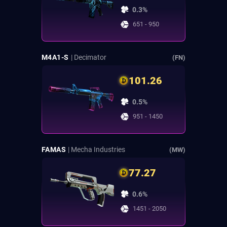
0.3%
651 - 950
M4A1-S
| Decimator
(FN)
101.26
0.5%
951 - 1450
FAMAS
| Mecha Industries
(MW)
77.27
0.6%
1451 - 2050