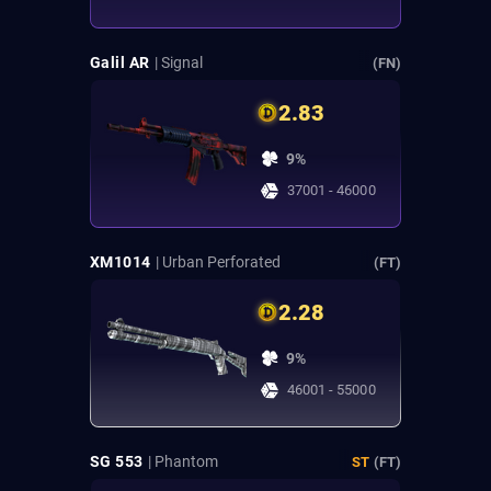
Galil AR
| Signal
(FN)
2.83
9%
37001 - 46000
XM1014
| Urban Perforated
(FT)
2.28
9%
46001 - 55000
SG 553
| Phantom
ST
(FT)