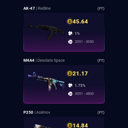
AK-47
| Redline
(FT)
45.64
1%
2051 - 3050
M4A4
| Desolate Space
(FT)
21.17
1.75%
3051 - 4800
P250
| Asiimov
(FT)
14.84