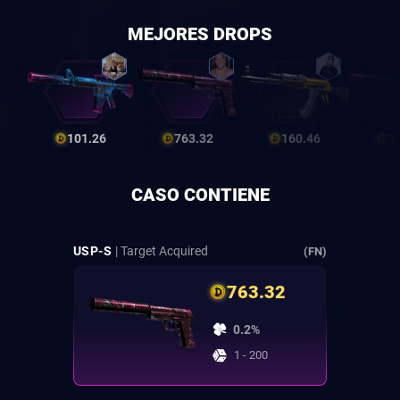
MEJORES DROPS
101.26
763.32
160.46
1
CASO CONTIENE
USP-S
| Target Acquired
(FN)
763.32
0.2%
1 - 200