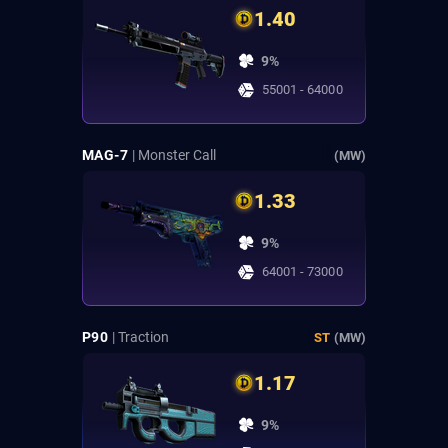
1.40
9%
55001 - 64000
MAG-7
| Monster Call
(MW)
1.33
9%
64001 - 73000
P90
| Traction
ST
(MW)
1.17
9%