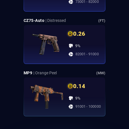
73001 - 82000
CZ75-Auto
| Distressed
(FT)
0.26
9%
82001 - 91000
MP9
| Orange Peel
(MW)
0.14
9%
91001 - 100000