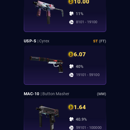
10.00
11%
8101 - 19100
USP-S
| Cyrex
ST
(FT)
6.07
40%
19101 - 59100
MAC-10
| Button Masher
(MW)
1.64
40.9%
59101 - 100000