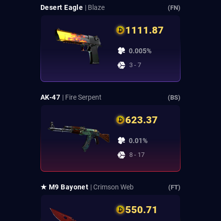
Desert Eagle
| Blaze
(FN)
1111.87
0.005%
3 - 7
AK-47
| Fire Serpent
(BS)
623.37
0.01%
8 - 17
★ M9 Bayonet
| Crimson Web
(FT)
550.71