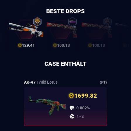
BESTE DROPS
129.41
100.13
100.13
1
CASE ENTHÄLT
AK-47
| Wild Lotus
(FT)
1699.82
0.002%
1 - 2