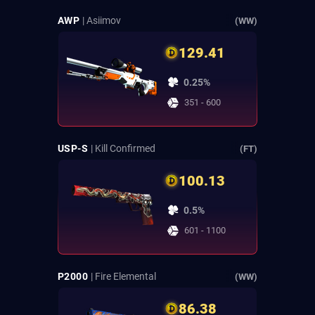
AWP
| Asiimov
(WW)
129.41
0.25%
351 - 600
USP-S
| Kill Confirmed
(FT)
100.13
0.5%
601 - 1100
P2000
| Fire Elemental
(WW)
86.38