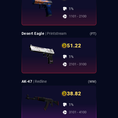
1%
1101 - 2100
Desert Eagle
| Printstream
(FT)
51.22
1%
2101 - 3100
AK-47
| Redline
(WW)
38.82
1%
3101 - 4100