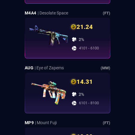
M4A4
| Desolate Space
(FT)
21.24
2%
4101 - 6100
AUG
| Eye of Zapems
(MW)
14.31
2%
6101 - 8100
MP9
| Mount Fuji
(FT)