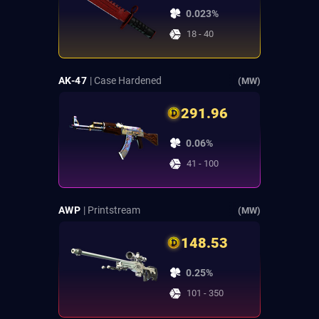
0.023%
18 - 40
AK-47
| Case Hardened
(MW)
291.96
0.06%
41 - 100
AWP
| Printstream
(MW)
148.53
0.25%
101 - 350